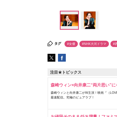
タグ
#女優
#NHK大河ドラマ
#
注目★トピックス
森崎ウィン×向井康二“両片思い”
森崎ウィンと向井康二がW主演！映画『（LOVE S
最速配信。究極のピュアラブ！
お値段そのまま45％増量！ファミ