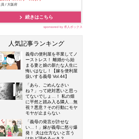
員 / 大阪府
続きはこちら
sponsored by 求人ボックス
人気記事ランキング
義母の便利屋を卒業してノ
ーストレス！ 離婚から始
まる妻と娘の新たな人生に
悔いはなし！【嫁を便利屋
扱いする義母 Vol.44】
「あら、ごめんなさい
ね？」って絶対悪いと思っ
てないでしょ…！ 私の畑
に平然と踏み入る隣人…無
視？悪意？その行動にモヤ
モヤが止まらない
「義母の発言が許せな
い…！」嫁が義母に怒り爆
発！ 夫は仕方ないと言う
けれど諦めるべき？