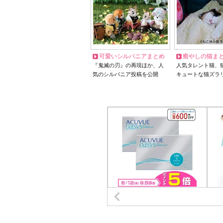
可愛いシルバニアまとめ
癒やしの猫ま
『鬼滅の刃』の再現ほか、人
人気タレント猫、
気のシルバニア投稿を公開
キュートな猫ズラ