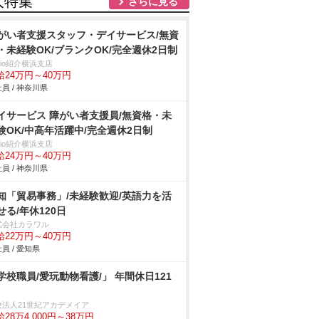
人特集
さらに見る
がい者支援スタッフ・デイサービス/無資
・未経験OK/ブランクOK/完全週休2日制
trio紹介横浜支店
給24万円～40万円
員 / 神奈川県
イサービス 障がい者支援員/無資格・未
験OK/中高年活躍中/完全週休2日制
trio紹介横浜支店
給24万円～40万円
員 / 神奈川県
知「貿易事務」/未経験歓迎/英語力を活
せる/年休120日
式会社カラワル
給22万円～40万円
員 / 愛知県
学校職員/愛玩動物看護/」 年間休日121
校法人21世紀アカデメイア
28万4,000円～38万円