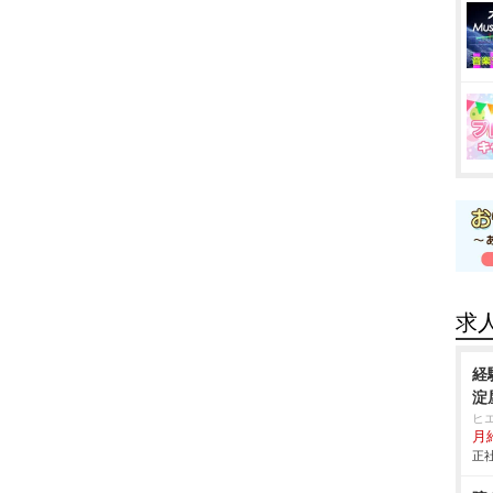
求
経
淀
ヒ
月給
正社