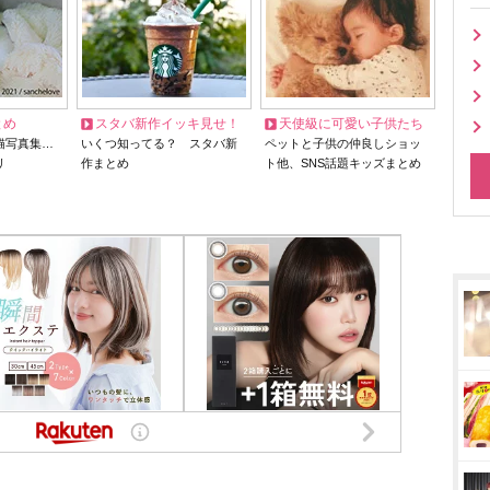
とめ
スタバ新作イッキ見せ！
天使級に可愛い子供たち
猫写真集…
いくつ知ってる？ スタバ新
ペットと子供の仲良しショッ
リ
作まとめ
ト他、SNS話題キッズまとめ