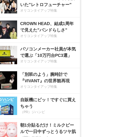
いた”レトロフューチャー”
オリコンタイアップ特集
CROWN HEAD、結成1周年
で見えた”バンドらしさ”
オリコンタイアップ特集
パソコンメーカー社員が本気
で選ぶ「10万円台PC3選」
オリコンタイアップ特集
「別班のよう」腕時計で
『VIVANT』の世界観再現
オリコンタイアップ特集
自販機にピッ！ですぐに買え
ちゃう
（PR）ジハンピ
朝1分貼るだけ！ミルクピー
ルで一日中ずっとうるツヤ肌