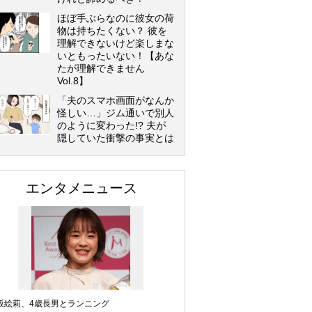
ほぼ手ぶらなのに彼女の荷
物は持ちたくない？ 彼を
理解できないけど楽しまな
いともったいない！【あな
たが理解できません
Vol.8】
「夫のスマホ画面がなんか
怪しい…」ジム通いで別人
のように変わった!? 夫が
隠していた衝撃の事実とは
エンタメニュース
坂絵莉、4歳長男とランニング