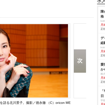
求
障
格
ko
月
正社
デ
経
ko
月
正社
愛
か
株
月
正社
「
日
学
る北川景子。撮影／徳永徹 （C）oricon ME
月給