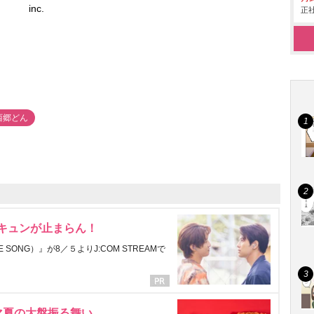
inc.
正社
西郷どん
にキュンが止まらん！
ONG）』が8／５よりJ:COM STREAMで
マ夏の大盤振る舞い