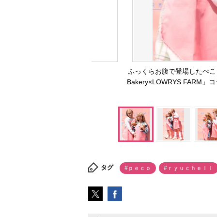
ふっくらお腹で登場したぺこ（左
Bakery×LOWRYS FA
タグ
#ｐｅｃｏ
#ｒｙｕｃｈｅｌｌ