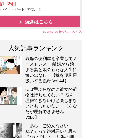
1,225円
バイト・パート / 神奈川県
続きはこちら
sponsored by 求人ボックス
人気記事ランキング
義母の便利屋を卒業してノ
ーストレス！ 離婚から始
まる妻と娘の新たな人生に
悔いはなし！【嫁を便利屋
扱いする義母 Vol.44】
ほぼ手ぶらなのに彼女の荷
物は持ちたくない？ 彼を
理解できないけど楽しまな
いともったいない！【あな
たが理解できません
Vol.8】
「あら、ごめんなさい
ね？」って絶対悪いと思っ
てないでしょ…！ 私の畑