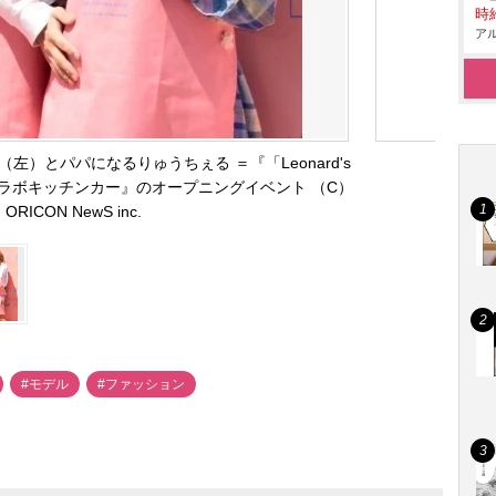
時給
アル
）とパパになるりゅうちぇる ＝『「Leonard's
RM」コラボキッチンカー』のオープニングイベント （C）
ORICON NewS inc.
#モデル
#ファッション