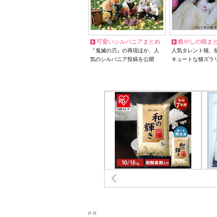
可愛いシルバニアまとめ
癒やしの猫ま
『鬼滅の刃』の再現ほか、人
人気タレント猫、
気のシルバニア投稿を公開
キュートな猫ズラ
P R