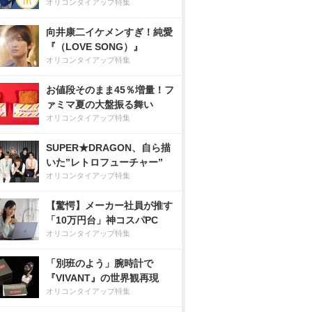
オリコンタイアップ特集
向井康二イケメンすぎ！純愛
『（LOVE SONG）』
オリコンタイアップ特集
お値段そのまま45％増量！フ
ァミマ夏の大盤振る舞い
オリコンタイアップ特集
SUPER★DRAGON、自ら描
いた”レトロフューチャー”
オリコンタイアップ特集
【驚愕】メーカー社員が推す
「10万円台」神コスパPC
オリコンタイアップ特集
「別班のよう」腕時計で
『VIVANT』の世界観再現
オリコンタイアップ特集