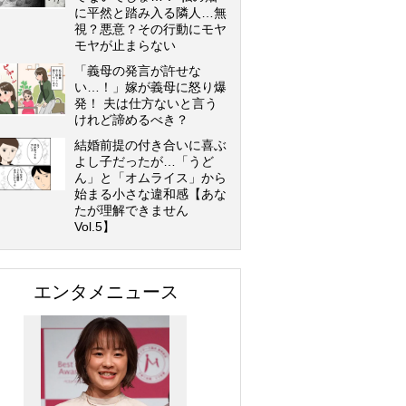
に平然と踏み入る隣人…無
視？悪意？その行動にモヤ
モヤが止まらない
「義母の発言が許せな
い…！」嫁が義母に怒り爆
発！ 夫は仕方ないと言う
けれど諦めるべき？
結婚前提の付き合いに喜ぶ
よし子だったが…「うど
ん」と「オムライス」から
始まる小さな違和感【あな
たが理解できません
Vol.5】
エンタメニュース