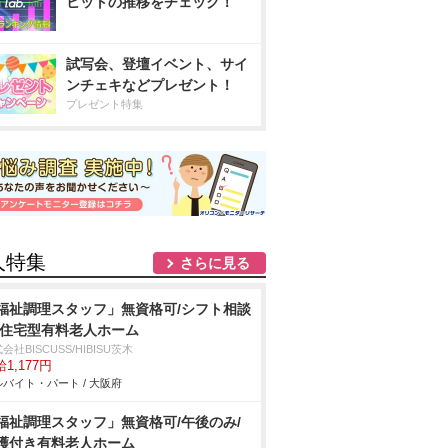
ヒットの推移をチェック！
試写会、登壇イベント、サイ
ンチェキなどプレゼント！
プレゼント特集
人特集
さらに見る
福祉調理スタッフ」無資格可/シフト相談
/住宅型有料老人ホーム
会社BISCUSS/HIBISU茨木
1,177円
バイト・パート / 大阪府
福祉調理スタッフ」無資格可/午後のみ/
護付き有料老人ホーム