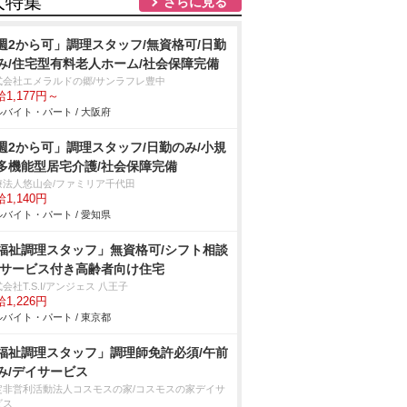
人特集
さらに見る
週2から可」調理スタッフ/無資格可/日勤
み/住宅型有料老人ホーム/社会保障完備
式会社エメラルドの郷/サンラフレ豊中
1,177円～
バイト・パート / 大阪府
週2から可」調理スタッフ/日勤のみ/小規
多機能型居宅介護/社会保障完備
療法人悠山会/ファミリア千代田
1,140円
バイト・パート / 愛知県
福祉調理スタッフ」無資格可/シフト相談
/サービス付き高齢者向け住宅
会社T.S.I/アンジェス 八王子
1,226円
バイト・パート / 東京都
福祉調理スタッフ」調理師免許必須/午前
み/デイサービス
定非営利活動法人コスモスの家/コスモスの家デイサ
ビス