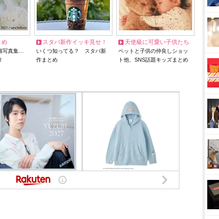
とめ
スタバ新作イッキ見せ！
天使級に可愛い子供たち
猫写真集…
いくつ知ってる？ スタバ新
ペットと子供の仲良しショッ
リ
作まとめ
ト他、SNS話題キッズまとめ