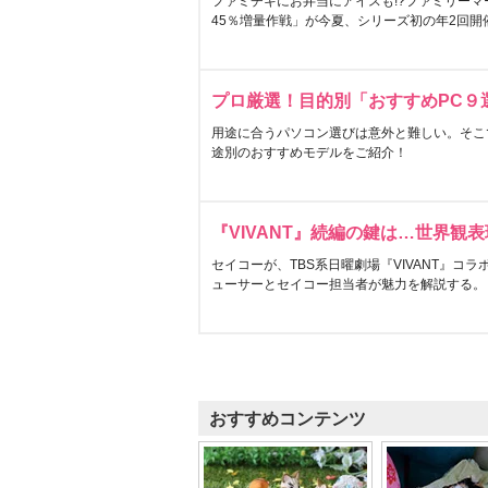
ファミチキにお弁当にアイスも!?ファミリーマ
45％増量作戦」が今夏、シリーズ初の年2回開
プロ厳選！目的別「おすすめPC９
用途に合うパソコン選びは意外と難しい。そこ
途別のおすすめモデルをご紹介！
『VIVANT』続編の鍵は…世界観
セイコーが、TBS系日曜劇場『VIVANT』コ
ューサーとセイコー担当者が魅力を解説する。
おすすめコンテンツ