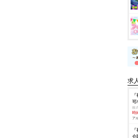
求
「
可
株式
時給
アル
「
介