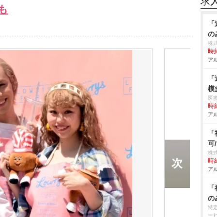
求
も
「
の
株
時給
アル
「
模
医
時給
アル
「
可
株式
時給
アル
「
の
特
ー