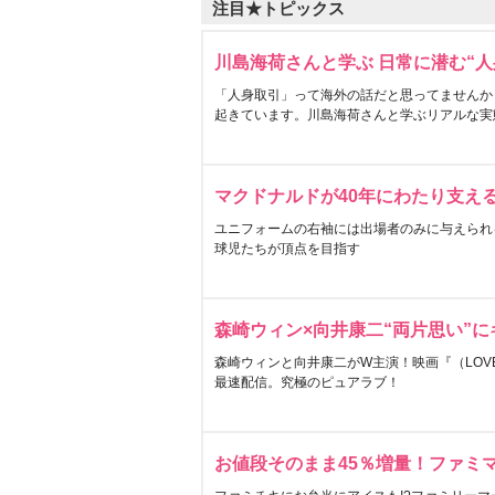
注目★トピックス
川島海荷さんと学ぶ 日常に潜む“人
「人身取引」って海外の話だと思ってませんか
起きています。川島海荷さんと学ぶリアルな実
マクドナルドが40年にわたり支え
ユニフォームの右袖には出場者のみに与えられ
球児たちが頂点を目指す
森崎ウィン×向井康二“両片思い”
森崎ウィンと向井康二がW主演！映画『（LOVE S
最速配信。究極のピュアラブ！
お値段そのまま45％増量！ファミ