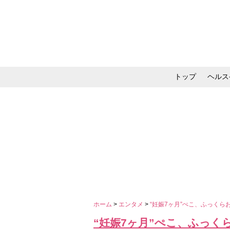
トップ
ヘルス
メイク・コスメ・スキ
ホーム
>
エンタメ
>
“妊娠7ヶ月”ぺこ、ふっく
“妊娠7ヶ月”ぺこ、ふっ