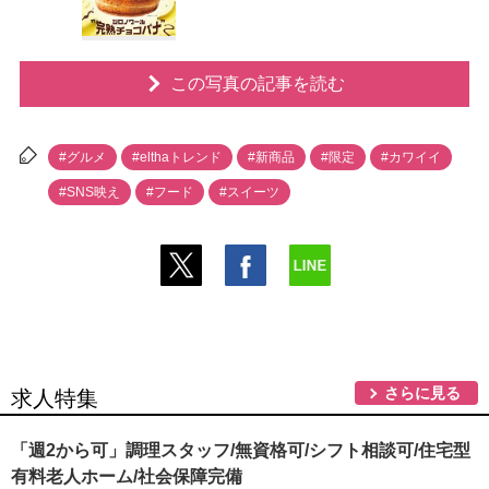
この写真の記事を読む
#グルメ
#elthaトレンド
#新商品
#限定
#カワイイ
#SNS映え
#フード
#スイーツ
さらに見る
求人特集
「週2から可」調理スタッフ/無資格可/シフト相談可/住宅型
有料老人ホーム/社会保障完備