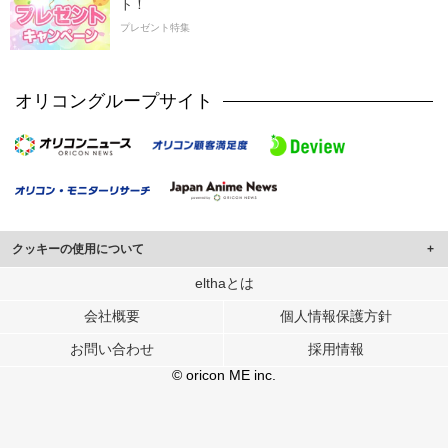
ト！
プレゼント特集
オリコングループサイト
クッキーの使用について
このサイトでは Cookie を使用して、ユーザーに合わせたコンテンツや広告の
elthaとは
表示、ソーシャル メディア機能の提供、広告の表示回数やクリック数の測定を
会社概要
個人情報保護方針
行っています。
また、ユーザーによるサイトの利用状況についても情報を収集し、ソーシャル
お問い合わせ
採用情報
メディアや広告配信、データ解析の各パートナーに提供しています。
各パートナーは、この情報とユーザーが各パートナーに提供した他の情報や、
© oricon ME inc.
ユーザーが各パートナーのサービスを使用したときに収集した他の情報を組み
合わせて使用することがあります。