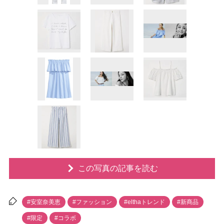
この写真の記事を読む
#安室奈美恵
#ファッション
#elthaトレンド
#新商品
#限定
#コラボ