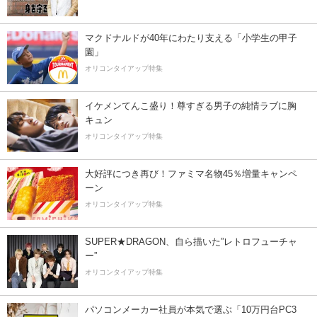
マクドナルドが40年にわたり支える「小学生の甲子
園」
オリコンタイアップ特集
イケメンてんこ盛り！尊すぎる男子の純情ラブに胸
キュン
オリコンタイアップ特集
大好評につき再び！ファミマ名物45％増量キャンペ
ーン
オリコンタイアップ特集
SUPER★DRAGON、自ら描いた”レトロフューチャ
ー”
オリコンタイアップ特集
パソコンメーカー社員が本気で選ぶ「10万円台PC3