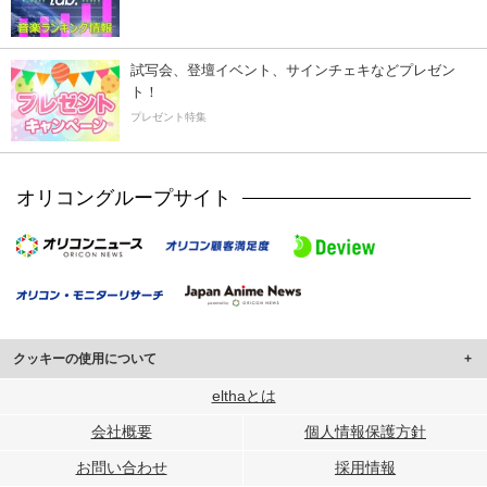
試写会、登壇イベント、サインチェキなどプレゼン
ト！
プレゼント特集
オリコングループサイト
クッキーの使用について
このサイトでは Cookie を使用して、ユーザーに合わせたコンテンツや広告の
elthaとは
表示、ソーシャル メディア機能の提供、広告の表示回数やクリック数の測定を
会社概要
個人情報保護方針
行っています。
また、ユーザーによるサイトの利用状況についても情報を収集し、ソーシャル
お問い合わせ
採用情報
メディアや広告配信、データ解析の各パートナーに提供しています。