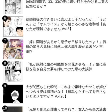
睡眠3時間でボロボロの妻に追い打ちをかける…妻の
反撃なるか？
結婚前提の付き合いに喜ぶよし子だったが…「うど
ん」と「オムライス」から始まる小さな違和感【あ
なたが理解できません Vol.5】
「嫁に問題があるから息子が目移りしたのよ！」義
母の驚きの見解に唖然…嫁の高学歴が原因だと主
張!?
「私が絶対に娘の可能性を開花させる…！」娘に高
額を注ぎ自分の夢を押しつけた母の大誤算
夫が闇堕ちした瞬間…これまで嫌味なヤツらが媚び
へつらう姿は滑稽だな！【母親ならすべてを許さな
いとダメですか？ Vol.28】
「元嫁と別れた理由ってそれ？」友人から夫の過去