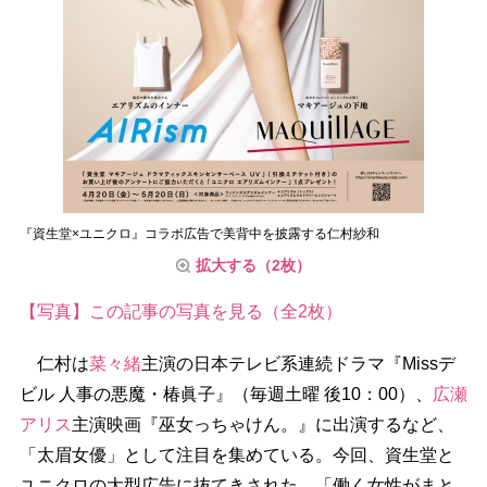
『資生堂×ユニクロ』コラボ広告で美背中を披露する仁村紗和
拡大する（2枚）
【写真】この記事の写真を見る（全2枚）
仁村は
菜々緒
主演の日本テレビ系連続ドラマ『Missデ
ビル 人事の悪魔・椿眞子』（毎週土曜 後10：00）、
広瀬
アリス
主演映画『巫女っちゃけん。』に出演するなど、
「太眉女優」として注目を集めている。今回、資生堂と
ユニクロの大型広告に抜てきされた。「働く女性がまと