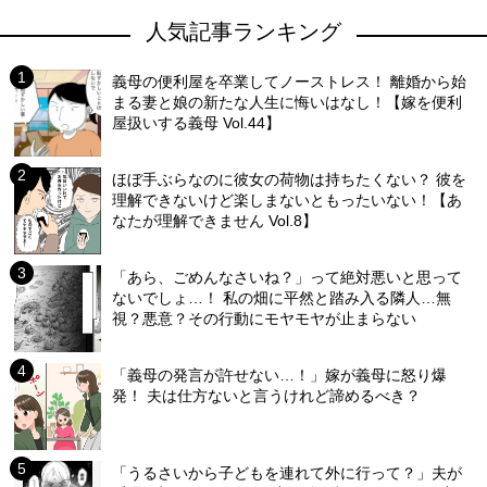
人気記事ランキング
義母の便利屋を卒業してノーストレス！ 離婚から始
まる妻と娘の新たな人生に悔いはなし！【嫁を便利
屋扱いする義母 Vol.44】
ほぼ手ぶらなのに彼女の荷物は持ちたくない？ 彼を
理解できないけど楽しまないともったいない！【あ
なたが理解できません Vol.8】
「あら、ごめんなさいね？」って絶対悪いと思って
ないでしょ…！ 私の畑に平然と踏み入る隣人…無
視？悪意？その行動にモヤモヤが止まらない
「義母の発言が許せない…！」嫁が義母に怒り爆
発！ 夫は仕方ないと言うけれど諦めるべき？
「うるさいから子どもを連れて外に行って？」夫が