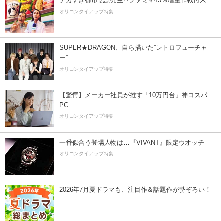
デカすぎ都市伝説発生!?ファミマ45％増量作戦再来
オリコンタイアップ特集
SUPER★DRAGON、自ら描いた”レトロフューチャ
ー”
オリコンタイアップ特集
【驚愕】メーカー社員が推す「10万円台」神コスパ
PC
オリコンタイアップ特集
一番似合う登場人物は…『VIVANT』限定ウオッチ
オリコンタイアップ特集
2026年7月夏ドラマも、注目作＆話題作が勢ぞろい！