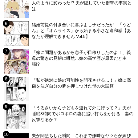
人のように変わった!? 夫が隠していた衝撃の事実と
は
結婚前提の付き合いに喜ぶよし子だったが…「うど
ん」と「オムライス」から始まる小さな違和感【あ
なたが理解できません Vol.5】
「嫁に問題があるから息子が目移りしたのよ！」義
母の驚きの見解に唖然…嫁の高学歴が原因だと主
張!?
「私が絶対に娘の可能性を開花させる…！」娘に高
額を注ぎ自分の夢を押しつけた母の大誤算
「うるさいから子どもを連れて外に行って？」夫が
睡眠3時間でボロボロの妻に追い打ちをかける…妻の
反撃なるか？
夫が闇堕ちした瞬間…これまで嫌味なヤツらが媚び