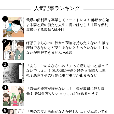
人気記事ランキング
義母の便利屋を卒業してノーストレス！ 離婚から始
まる妻と娘の新たな人生に悔いはなし！【嫁を便利
屋扱いする義母 Vol.44】
ほぼ手ぶらなのに彼女の荷物は持ちたくない？ 彼を
理解できないけど楽しまないともったいない！【あ
なたが理解できません Vol.8】
「あら、ごめんなさいね？」って絶対悪いと思って
ないでしょ…！ 私の畑に平然と踏み入る隣人…無
視？悪意？その行動にモヤモヤが止まらない
「義母の発言が許せない…！」嫁が義母に怒り爆
発！ 夫は仕方ないと言うけれど諦めるべき？
「夫のスマホ画面がなんか怪しい…」ジム通いで別