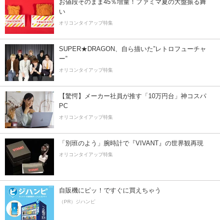
お値段そのまま45％増量！ファミマ夏の大盤振る舞
い
オリコンタイアップ特集
SUPER★DRAGON、自ら描いた”レトロフューチャ
ー”
オリコンタイアップ特集
【驚愕】メーカー社員が推す「10万円台」神コスパ
PC
オリコンタイアップ特集
「別班のよう」腕時計で『VIVANT』の世界観再現
オリコンタイアップ特集
自販機にピッ！ですぐに買えちゃう
（PR）ジハンピ