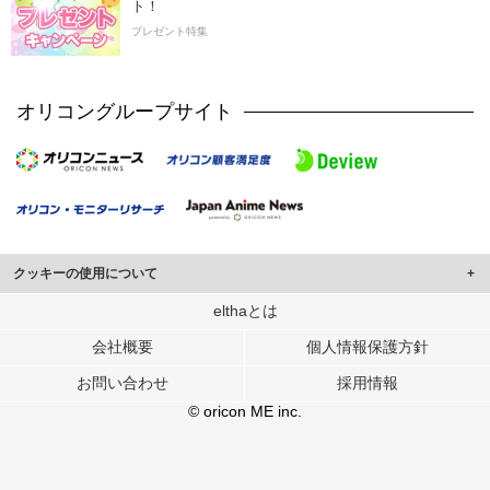
ト！
プレゼント特集
オリコングループサイト
クッキーの使用について
このサイトでは Cookie を使用して、ユーザーに合わせたコンテンツや広告の
elthaとは
表示、ソーシャル メディア機能の提供、広告の表示回数やクリック数の測定を
会社概要
個人情報保護方針
行っています。
また、ユーザーによるサイトの利用状況についても情報を収集し、ソーシャル
お問い合わせ
採用情報
メディアや広告配信、データ解析の各パートナーに提供しています。
各パートナーは、この情報とユーザーが各パートナーに提供した他の情報や、
© oricon ME inc.
ユーザーが各パートナーのサービスを使用したときに収集した他の情報を組み
合わせて使用することがあります。