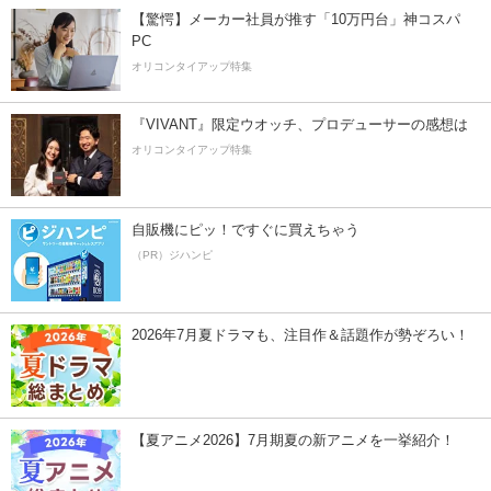
【驚愕】メーカー社員が推す「10万円台」神コスパ
PC
オリコンタイアップ特集
『VIVANT』限定ウオッチ、プロデューサーの感想は
オリコンタイアップ特集
自販機にピッ！ですぐに買えちゃう
（PR）ジハンピ
2026年7月夏ドラマも、注目作＆話題作が勢ぞろい！
【夏アニメ2026】7月期夏の新アニメを一挙紹介！