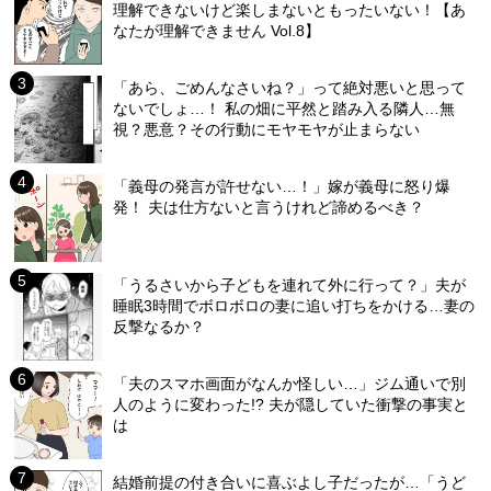
理解できないけど楽しまないともったいない！【あ
なたが理解できません Vol.8】
「あら、ごめんなさいね？」って絶対悪いと思って
ないでしょ…！ 私の畑に平然と踏み入る隣人…無
視？悪意？その行動にモヤモヤが止まらない
「義母の発言が許せない…！」嫁が義母に怒り爆
発！ 夫は仕方ないと言うけれど諦めるべき？
「うるさいから子どもを連れて外に行って？」夫が
睡眠3時間でボロボロの妻に追い打ちをかける…妻の
反撃なるか？
「夫のスマホ画面がなんか怪しい…」ジム通いで別
人のように変わった!? 夫が隠していた衝撃の事実と
は
結婚前提の付き合いに喜ぶよし子だったが…「うど