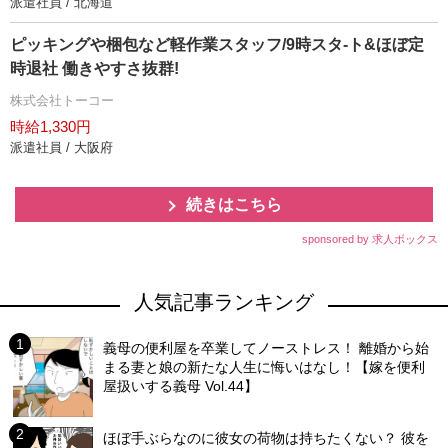
派遣社員 / 北海道
ピッキングや梱包など軽作業スタッフ/9時スタ-ト&ほぼ定
時退社 働きやすさ抜群!
株式会社トーコー
時給1,330円
派遣社員 / 大阪府
続きはこちら
sponsored by 求人ボックス
人気記事ランキング
義母の便利屋を卒業してノーストレス！ 離婚から始
まる妻と娘の新たな人生に悔いはなし！【嫁を便利
屋扱いする義母 Vol.44】
ほぼ手ぶらなのに彼女の荷物は持ちたくない？ 彼を