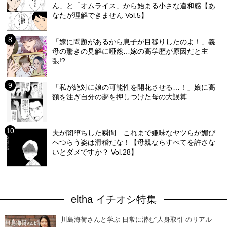
ん」と「オムライス」から始まる小さな違和感【あ
なたが理解できません Vol.5】
「嫁に問題があるから息子が目移りしたのよ！」義
母の驚きの見解に唖然…嫁の高学歴が原因だと主
張!?
「私が絶対に娘の可能性を開花させる…！」娘に高
額を注ぎ自分の夢を押しつけた母の大誤算
夫が闇堕ちした瞬間…これまで嫌味なヤツらが媚び
へつらう姿は滑稽だな！【母親ならすべてを許さな
いとダメですか？ Vol.28】
eltha イチオシ特集
川島海荷さんと学ぶ 日常に潜む“人身取引”のリアル