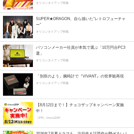
オリコンタイアップ特集
SUPER★DRAGON、自ら描いた”レトロフューチャ
ー”
オリコンタイアップ特集
パソコンメーカー社員が本気で選ぶ「10万円台PC3
選」
オリコンタイアップ特集
「別班のよう」腕時計で『VIVANT』の世界観再現
オリコンタイアップ特集
【8月12日まで！】チョコザップキャンペーン実施
中！
（PR）chocoZAP
2026年7月夏ドラマも、注目作＆話題作が勢ぞろい！