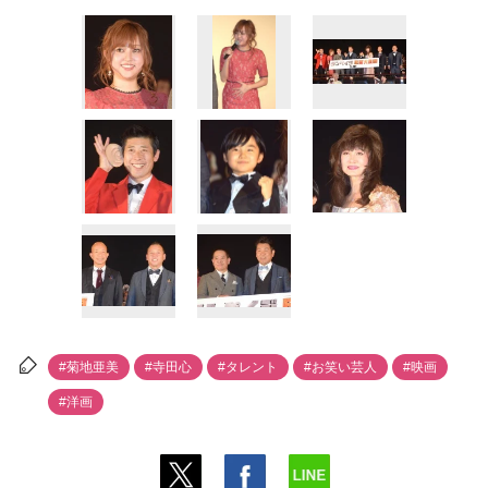
#菊地亜美
#寺田心
#タレント
#お笑い芸人
#映画
#洋画