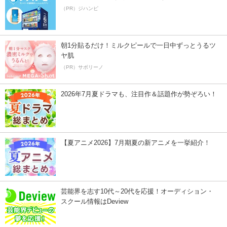
（PR）ジハンピ
朝1分貼るだけ！ミルクピールで一日中ずっとうるツ
ヤ肌
（PR）サボリーノ
2026年7月夏ドラマも、注目作＆話題作が勢ぞろい！
【夏アニメ2026】7月期夏の新アニメを一挙紹介！
芸能界を志す10代～20代を応援！オーディション・
スクール情報はDeview