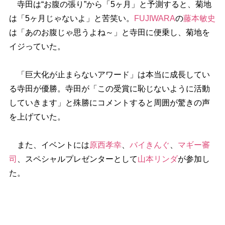
寺田は“お腹の張り”から「5ヶ月」と予測すると、菊地
は「5ヶ月じゃないよ」と苦笑い。
FUJIWARA
の
藤本敏史
は「あのお腹じゃ思うよね～」と寺田に便乗し、菊地を
イジっていた。
「巨大化が止まらないアワード」は本当に成長してい
る寺田が優勝。寺田が「この受賞に恥じないように活動
していきます」と殊勝にコメントすると周囲が驚きの声
を上げていた。
また、イベントには
原西孝幸
、
バイきんぐ
、
マギー審
司
、スペシャルプレゼンターとして
山本リンダ
が参加し
た。