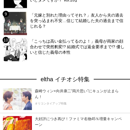
「元嫁と別れた理由ってそれ？」友人から夫の過去
を突っ込まれ不安…信じて結婚した夫の過去まで信
じれる？
「こっちは高い金払ってるのよ！」義母が両家の顔
合わせで突然豹変!? 結婚式では返金要求まで!? 優し
いと信じた義母の本性
eltha イチオシ特集
森崎ウィン×向井康二“両片思い”にキュンが止まら
ん！
オリコンタイアップ特集
大好評につき再び！ファミマ名物45％増量キャンペ
ーン