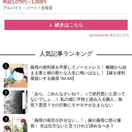
時給1,075円～1,263円
アルバイト・パート / 北海道
続きはこちら
sponsored by 求人ボックス
人気記事ランキング
義母の便利屋を卒業してノーストレス！ 離婚から始
まる妻と娘の新たな人生に悔いはなし！【嫁を便利
屋扱いする義母 Vol.44】
「あら、ごめんなさいね？」って絶対悪いと思って
ないでしょ…！ 私の畑に平然と踏み入る隣人…無
視？悪意？その行動にモヤモヤが止まらない
「義母の発言が許せない…！」嫁が義母に怒り爆
発！ 夫は仕方ないと言うけれど諦めるべき？