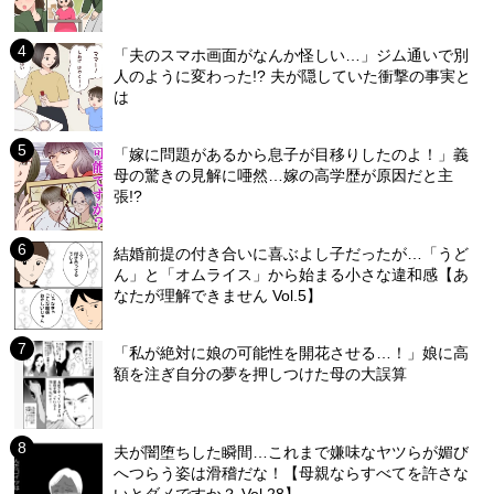
「夫のスマホ画面がなんか怪しい…」ジム通いで別
人のように変わった!? 夫が隠していた衝撃の事実と
は
「嫁に問題があるから息子が目移りしたのよ！」義
母の驚きの見解に唖然…嫁の高学歴が原因だと主
張!?
結婚前提の付き合いに喜ぶよし子だったが…「うど
ん」と「オムライス」から始まる小さな違和感【あ
なたが理解できません Vol.5】
「私が絶対に娘の可能性を開花させる…！」娘に高
額を注ぎ自分の夢を押しつけた母の大誤算
夫が闇堕ちした瞬間…これまで嫌味なヤツらが媚び
へつらう姿は滑稽だな！【母親ならすべてを許さな
いとダメですか？ Vol.28】