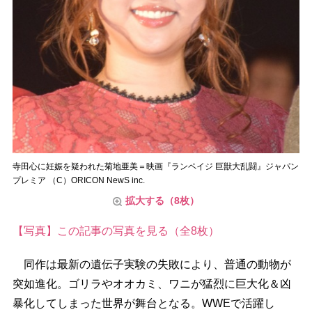
寺田心に妊娠を疑われた菊地亜美＝映画『ランペイジ 巨獣大乱闘』ジャパン
プレミア （C）ORICON NewS inc.
拡大する（8枚）
【写真】この記事の写真を見る（全8枚）
同作は最新の遺伝子実験の失敗により、普通の動物が
突如進化。ゴリラやオオカミ、ワニが猛烈に巨大化＆凶
暴化してしまった世界が舞台となる。WWEで活躍し