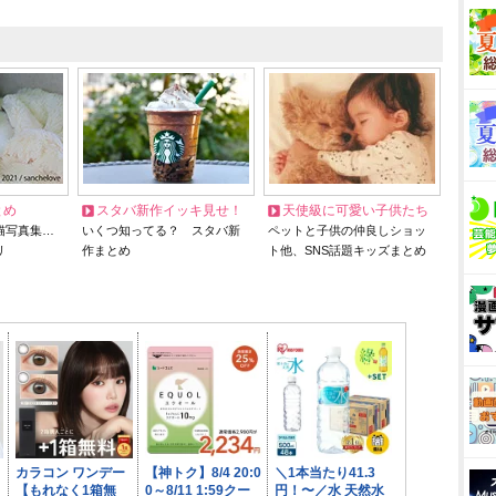
とめ
スタバ新作イッキ見せ！
天使級に可愛い子供たち
猫写真集…
いくつ知ってる？ スタバ新
ペットと子供の仲良しショッ
リ
作まとめ
ト他、SNS話題キッズまとめ