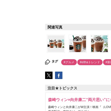
関連写真
タグ
#グルメ
#elthaトレンド
#新
注目★トピックス
森崎ウィン×向井康二“両片思い”
森崎ウィンと向井康二がW主演！映画『（LOVE S