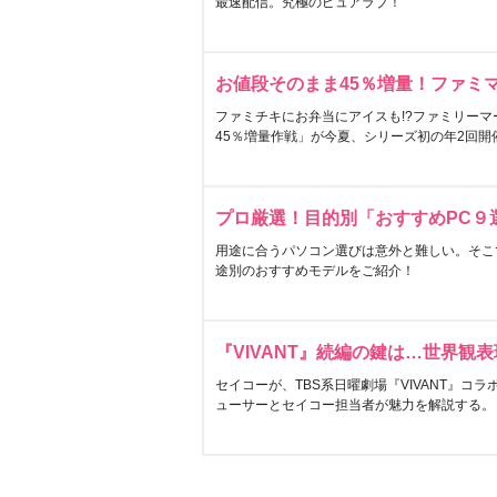
最速配信。究極のピュアラブ！
お値段そのまま45％増量！ファミ
ファミチキにお弁当にアイスも!?ファミリーマ
45％増量作戦」が今夏、シリーズ初の年2回開
プロ厳選！目的別「おすすめPC９
用途に合うパソコン選びは意外と難しい。そこ
途別のおすすめモデルをご紹介！
『VIVANT』続編の鍵は…世界観
セイコーが、TBS系日曜劇場『VIVANT』コ
ューサーとセイコー担当者が魅力を解説する。