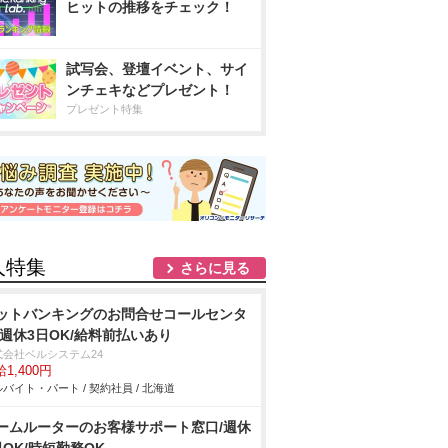
ヒットの推移をチェック！
試写会、登壇イベント、サイ
ンチェキなどプレゼント！
プレゼント特集
人特集
さらに見る
ットバンキングのお問合せコールセンタ
/週休3日OK/給料前払いあり
式会社ベルシステム24
1,400円
バイト・パート / 契約社員 / 北海道
ームルーターのお客様サポート窓口/週休