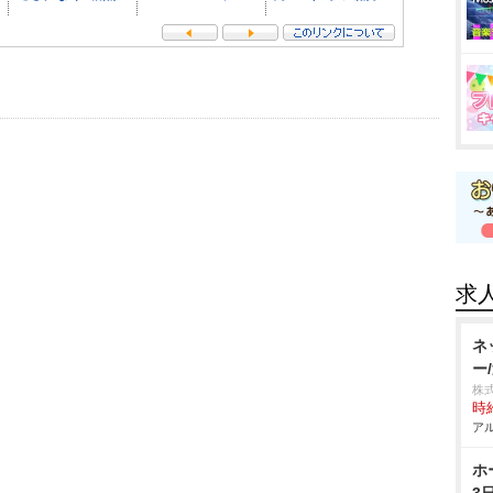
求
ネ
ー
株
時給
アル
ホ