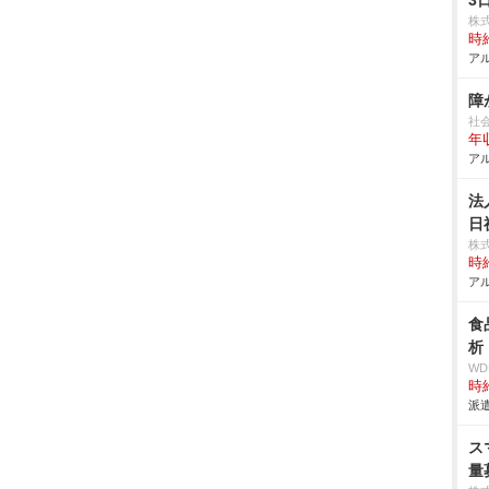
3
株
時給
アル
障
社
年収
アル
法
日
株
時給
アル
食
析
W
時給
派遣
ス
量