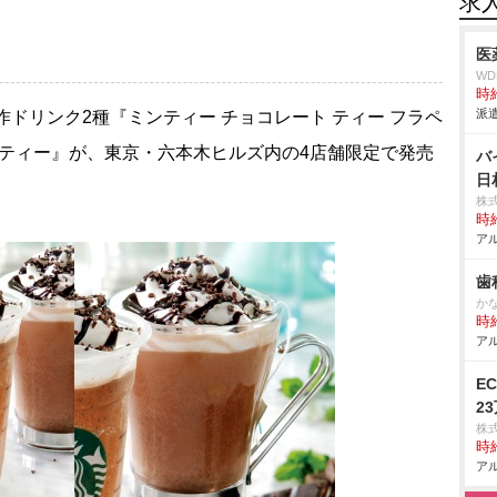
求
医
W
時給
派遣
ドリンク2種『ミンティー チョコレート ティー フラペ
 ティー』が、東京・六本木ヒルズ内の4店舗限定で発売
バ
日
株
時給
アル
歯
か
時給
アル
E
2
株
時給
アル