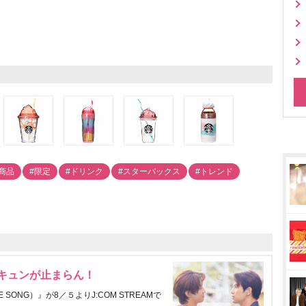
商品
#限定
#ドリンク
#スターバックス
#トレンド
にキュンが止まらん！
ONG）』が8／５よりJ:COM STREAMで