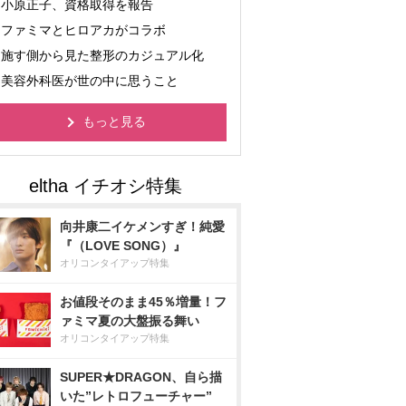
小原正子、資格取得を報告
ファミマとヒロアカがコラボ
施す側から見た整形のカジュアル化
美容外科医が世の中に思うこと
もっと見る
向井康二イケメンすぎ！純愛
『（LOVE SONG）』
オリコンタイアップ特集
お値段そのまま45％増量！フ
ァミマ夏の大盤振る舞い
オリコンタイアップ特集
SUPER★DRAGON、自ら描
いた”レトロフューチャー”