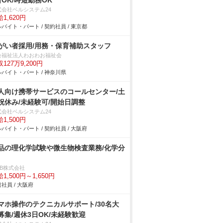
日OK/時短勤務OK
式会社ベルシステム24
1,620円
バイト・パート / 契約社員 / 東京都
がい者採用/用務・保育補助スタッフ
会福祉法人わおわお福祉会
127万9,200円
バイト・パート / 神奈川県
人向け携帯サービスのコールセンター/土
祝休み/未経験可/開始日調整
式会社ベルシステム24
1,500円
バイト・パート / 契約社員 / 大阪府
品の理化学試験や微生物検査業務/化学分
DB株式会社
1,500円～1,650円
社員 / 大阪府
マホ操作のテクニカルサポート/30名大
募集/週休3日OK/未経験歓迎