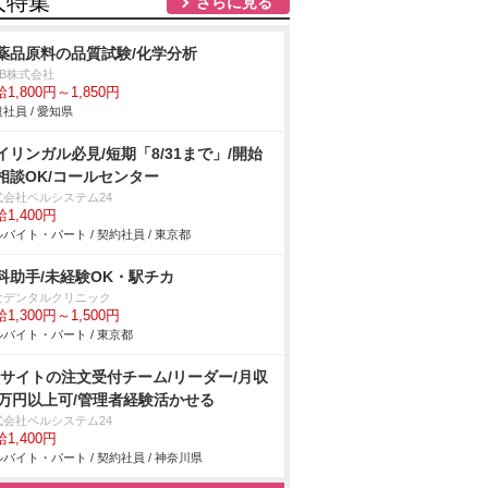
人特集
さらに見る
薬品原料の品質試験/化学分析
DB株式会社
1,800円～1,850円
社員 / 愛知県
イリンガル必見/短期「8/31まで」/開始
相談OK/コールセンター
式会社ベルシステム24
1,400円
バイト・パート / 契約社員 / 東京都
科助手/未経験OK・駅チカ
なデンタルクリニック
1,300円～1,500円
バイト・パート / 東京都
Cサイトの注文受付チーム/リーダー/月収
3万円以上可/管理者経験活かせる
式会社ベルシステム24
1,400円
バイト・パート / 契約社員 / 神奈川県