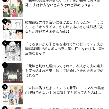
「義母の発言が許せない…！」嫁が義母に怒り爆
発！ 夫は仕方ないと言うけれど諦めるべき？
結婚前提の付き合いに喜ぶよし子だったが…「うど
ん」と「オムライス」から始まる小さな違和感【あ
なたが理解できません Vol.5】
「うるさいから子どもを連れて外に行って？」夫が
睡眠3時間でボロボロの妻に追い打ちをかける…妻の
反撃なるか？
「元嫁と別れた理由ってそれ？」友人から夫の過去
を突っ込まれ不安…信じて結婚した夫の過去まで信
じれる？
「自転車借りたよ～！」って勝手に!? ママ友の常識
が理解できない！ 次に貸してと言ってきたのは…