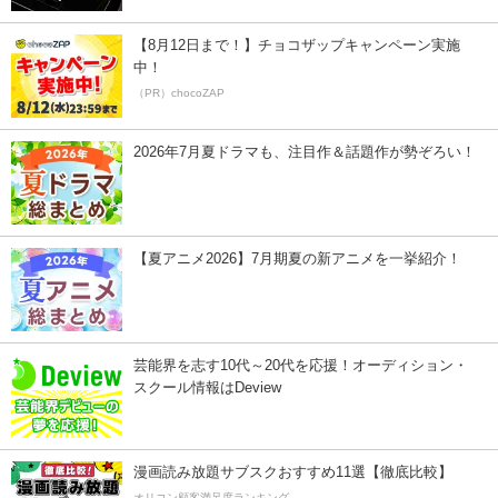
【8月12日まで！】チョコザップキャンペーン実施
中！
（PR）chocoZAP
2026年7月夏ドラマも、注目作＆話題作が勢ぞろい！
【夏アニメ2026】7月期夏の新アニメを一挙紹介！
芸能界を志す10代～20代を応援！オーディション・
スクール情報はDeview
漫画読み放題サブスクおすすめ11選【徹底比較】
オリコン顧客満足度ランキング