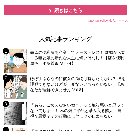
続きはこちら
sponsored by 求人ボックス
人気記事ランキング
義母の便利屋を卒業してノーストレス！ 離婚から始
まる妻と娘の新たな人生に悔いはなし！【嫁を便利
屋扱いする義母 Vol.44】
ほぼ手ぶらなのに彼女の荷物は持ちたくない？ 彼を
理解できないけど楽しまないともったいない！【あ
なたが理解できません Vol.8】
「あら、ごめんなさいね？」って絶対悪いと思って
ないでしょ…！ 私の畑に平然と踏み入る隣人…無
視？悪意？その行動にモヤモヤが止まらない