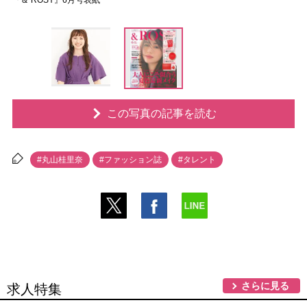
『＆ ROSY』6月号表紙
この写真の記事を読む
#丸山桂里奈
#ファッション誌
#タレント
さらに見る
求人特集