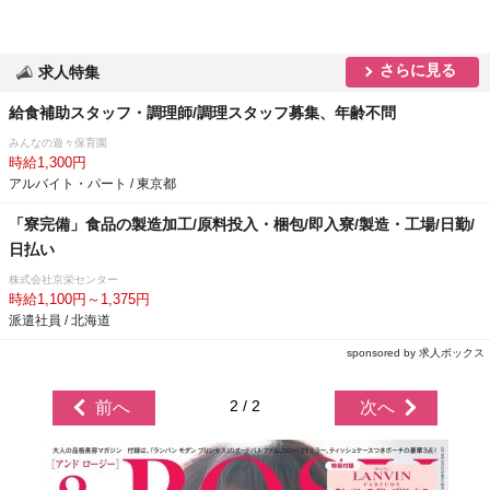
さらに見る
求人特集
給食補助スタッフ・調理師/調理スタッフ募集、年齢不問
みんなの遊々保育園
時給1,300円
アルバイト・パート / 東京都
「寮完備」食品の製造加工/原料投入・梱包/即入寮/製造・工場/日勤/
日払い
株式会社京栄センター
時給1,100円～1,375円
派遣社員 / 北海道
sponsored by 求人ボックス
2 / 2
前へ
次へ