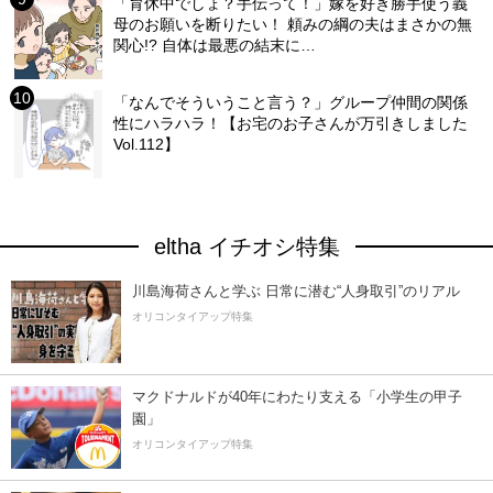
「育休中でしょ？手伝って！」嫁を好き勝手使う義
母のお願いを断りたい！ 頼みの綱の夫はまさかの無
関心!? 自体は最悪の結末に…
「なんでそういうこと言う？」グループ仲間の関係
性にハラハラ！【お宅のお子さんが万引きしました
Vol.112】
eltha イチオシ特集
川島海荷さんと学ぶ 日常に潜む“人身取引”のリアル
オリコンタイアップ特集
マクドナルドが40年にわたり支える「小学生の甲子
園」
オリコンタイアップ特集