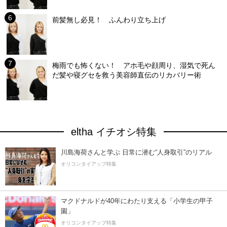
前髪無し必見！ ふんわり立ち上げ
梅雨でも怖くない！ アホ毛や顔周り、湿気で死ん
だ髪や寝グセを救う美容師直伝のリカバリー術
eltha イチオシ特集
川島海荷さんと学ぶ 日常に潜む“人身取引”のリアル
オリコンタイアップ特集
マクドナルドが40年にわたり支える「小学生の甲子
園」
オリコンタイアップ特集