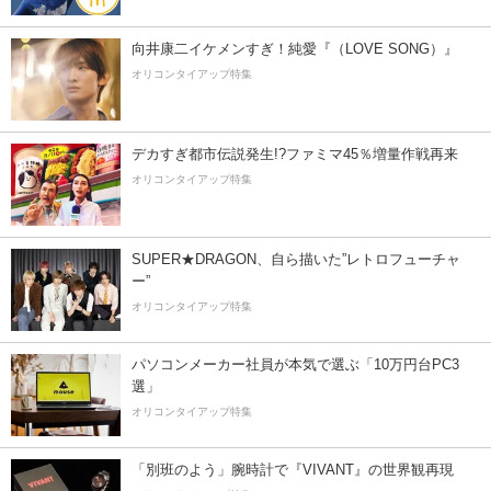
向井康二イケメンすぎ！純愛『（LOVE SONG）』
オリコンタイアップ特集
デカすぎ都市伝説発生!?ファミマ45％増量作戦再来
オリコンタイアップ特集
SUPER★DRAGON、自ら描いた”レトロフューチャ
ー”
オリコンタイアップ特集
パソコンメーカー社員が本気で選ぶ「10万円台PC3
選」
オリコンタイアップ特集
「別班のよう」腕時計で『VIVANT』の世界観再現