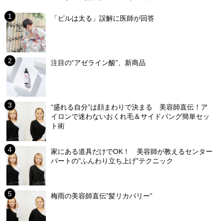
「ピルは太る」誤解に医師が回答
注目の“アゼライン酸”、新商品
“盛れる自分”は顔まわりで決まる 美容師直伝！ア
イロンで迷わないおくれ毛＆サイドバング簡単セッ
ト術
家にある道具だけでOK！ 美容師が教えるセンター
パートの”ふんわり立ち上げ”テクニック
梅雨の美容師直伝”髪リカバリー”