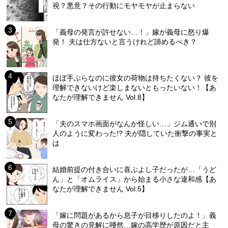
視？悪意？その行動にモヤモヤが止まらない
「義母の発言が許せない…！」嫁が義母に怒り爆
発！ 夫は仕方ないと言うけれど諦めるべき？
ほぼ手ぶらなのに彼女の荷物は持ちたくない？ 彼を
理解できないけど楽しまないともったいない！【あ
なたが理解できません Vol.8】
「夫のスマホ画面がなんか怪しい…」ジム通いで別
人のように変わった!? 夫が隠していた衝撃の事実と
は
結婚前提の付き合いに喜ぶよし子だったが…「うど
ん」と「オムライス」から始まる小さな違和感【あ
なたが理解できません Vol.5】
「嫁に問題があるから息子が目移りしたのよ！」義
母の驚きの見解に唖然…嫁の高学歴が原因だと主