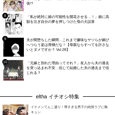
張!?
「私が絶対に娘の可能性を開花させる…！」娘に高
額を注ぎ自分の夢を押しつけた母の大誤算
夫が闇堕ちした瞬間…これまで嫌味なヤツらが媚び
へつらう姿は滑稽だな！【母親ならすべてを許さな
いとダメですか？ Vol.28】
「元嫁と別れた理由ってそれ？」友人から夫の過去
を突っ込まれ不安…信じて結婚した夫の過去まで信
じれる？
eltha イチオシ特集
イケメンてんこ盛り！尊すぎる男子の純情ラブに胸
キュン