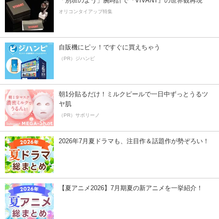
「別班のよう」腕時計で『VIVANT』の世界観再現
オリコンタイアップ特集
自販機にピッ！ですぐに買えちゃう
（PR）ジハンピ
朝1分貼るだけ！ミルクピールで一日中ずっとうるツ
ヤ肌
（PR）サボリーノ
2026年7月夏ドラマも、注目作＆話題作が勢ぞろい！
【夏アニメ2026】7月期夏の新アニメを一挙紹介！