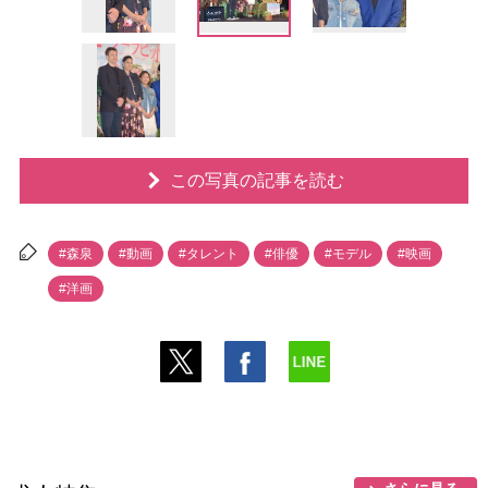
この写真の記事を読む
#森泉
#動画
#タレント
#俳優
#モデル
#映画
#洋画