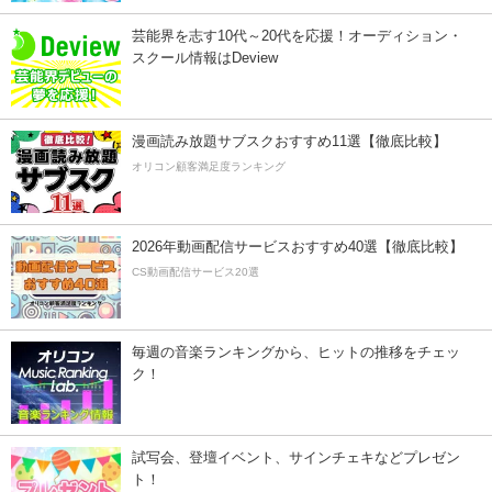
芸能界を志す10代～20代を応援！オーディション・
スクール情報はDeview
漫画読み放題サブスクおすすめ11選【徹底比較】
オリコン顧客満足度ランキング
2026年動画配信サービスおすすめ40選【徹底比較】
CS動画配信サービス20選
毎週の音楽ランキングから、ヒットの推移をチェッ
ク！
試写会、登壇イベント、サインチェキなどプレゼン
ト！