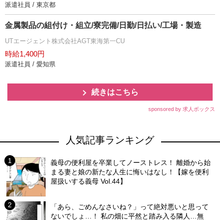
派遣社員 / 東京都
金属製品の組付け・組立/寮完備/日勤/日払い/工場・製造
UTエージェント株式会社AGT東海第一CU
時給1,400円
派遣社員 / 愛知県
続きはこちら
sponsored by 求人ボックス
人気記事ランキング
義母の便利屋を卒業してノーストレス！ 離婚から始
まる妻と娘の新たな人生に悔いはなし！【嫁を便利
屋扱いする義母 Vol.44】
「あら、ごめんなさいね？」って絶対悪いと思って
ないでしょ…！ 私の畑に平然と踏み入る隣人…無