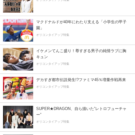
マクドナルドが40年にわたり支える「小学生の甲子
園」
オリコンタイアップ特集
イケメンてんこ盛り！尊すぎる男子の純情ラブに胸
キュン
オリコンタイアップ特集
デカすぎ都市伝説発生!?ファミマ45％増量作戦再来
オリコンタイアップ特集
SUPER★DRAGON、自ら描いた”レトロフューチャ
ー”
オリコンタイアップ特集