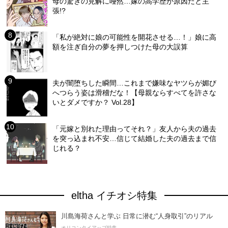
母の驚きの見解に唖然…嫁の高学歴が原因だと主
張!?
「私が絶対に娘の可能性を開花させる…！」娘に高
額を注ぎ自分の夢を押しつけた母の大誤算
夫が闇堕ちした瞬間…これまで嫌味なヤツらが媚び
へつらう姿は滑稽だな！【母親ならすべてを許さな
いとダメですか？ Vol.28】
「元嫁と別れた理由ってそれ？」友人から夫の過去
を突っ込まれ不安…信じて結婚した夫の過去まで信
じれる？
eltha イチオシ特集
川島海荷さんと学ぶ 日常に潜む“人身取引”のリアル
オリコンタイアップ特集