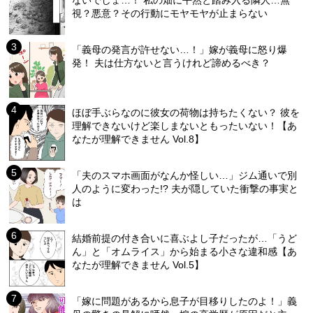
ないでしょ…！ 私の畑に平然と踏み入る隣人…無
視？悪意？その行動にモヤモヤが止まらない
「義母の発言が許せない…！」嫁が義母に怒り爆
発！ 夫は仕方ないと言うけれど諦めるべき？
ほぼ手ぶらなのに彼女の荷物は持ちたくない？ 彼を
理解できないけど楽しまないともったいない！【あ
なたが理解できません Vol.8】
「夫のスマホ画面がなんか怪しい…」ジム通いで別
人のように変わった!? 夫が隠していた衝撃の事実と
は
結婚前提の付き合いに喜ぶよし子だったが…「うど
ん」と「オムライス」から始まる小さな違和感【あ
なたが理解できません Vol.5】
「嫁に問題があるから息子が目移りしたのよ！」義