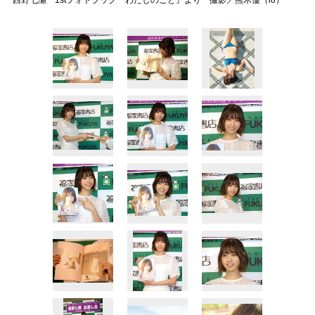
西野七瀬 1stフォトブック『わたしのこと』より 撮影／熊木優（io）