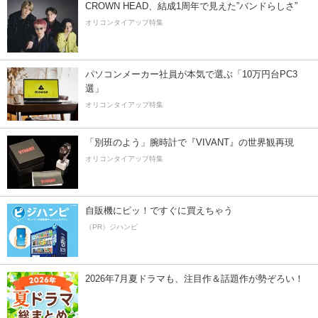
CROWN HEAD、結成1周年で見えた”バンドらしさ”
オリコンタイアップ特集
パソコンメーカー社員が本気で選ぶ「10万円台PC3
選」
オリコンタイアップ特集
「別班のよう」腕時計で『VIVANT』の世界観再現
オリコンタイアップ特集
自販機にピッ！ですぐに買えちゃう
（PR）ジハンピ
2026年7月夏ドラマも、注目作＆話題作が勢ぞろい！