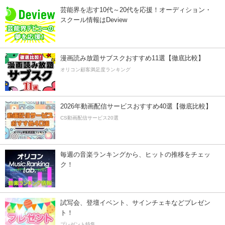
芸能界を志す10代～20代を応援！オーディション・
スクール情報はDeview
漫画読み放題サブスクおすすめ11選【徹底比較】
オリコン顧客満足度ランキング
2026年動画配信サービスおすすめ40選【徹底比較】
CS動画配信サービス20選
毎週の音楽ランキングから、ヒットの推移をチェッ
ク！
試写会、登壇イベント、サインチェキなどプレゼン
ト！
プレゼント特集