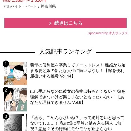
時給1,360円～1,510円
アルバイト・パート / 神奈川県
続きはこちら
sponsored by 求人ボックス
人気記事ランキング
義母の便利屋を卒業してノーストレス！ 離婚から始
まる妻と娘の新たな人生に悔いはなし！【嫁を便利
屋扱いする義母 Vol.44】
ほぼ手ぶらなのに彼女の荷物は持ちたくない？ 彼を
理解できないけど楽しまないともったいない！【あ
なたが理解できません Vol.8】
「あら、ごめんなさいね？」って絶対悪いと思って
ないでしょ…！ 私の畑に平然と踏み入る隣人…無
視？悪意？その行動にモヤモヤが止まらない