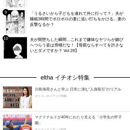
「うるさいから子どもを連れて外に行って？」夫が
睡眠3時間でボロボロの妻に追い打ちをかける…妻の
反撃なるか？
夫が闇堕ちした瞬間…これまで嫌味なヤツらが媚び
へつらう姿は滑稽だな！【母親ならすべてを許さな
いとダメですか？ Vol.28】
eltha イチオシ特集
川島海荷さんと学ぶ 日常に潜む“人身取引”のリアル
オリコンタイアップ特集
マクドナルドが40年にわたり支える「小学生の甲子
園」
オリコンタイアップ特集