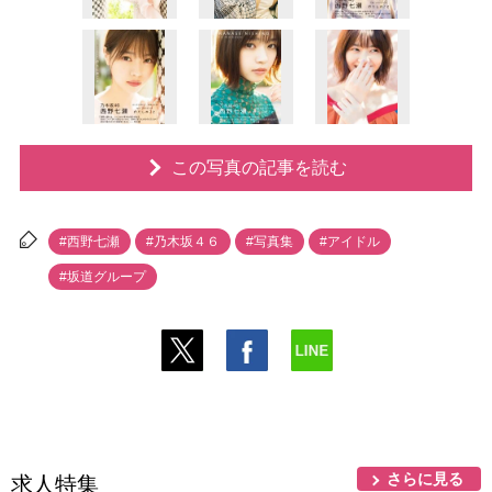
この写真の記事を読む
#西野七瀬
#乃木坂４６
#写真集
#アイドル
#坂道グループ
さらに見る
求人特集