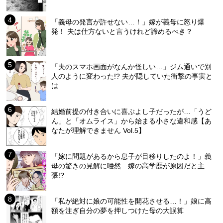
「義母の発言が許せない…！」嫁が義母に怒り爆
発！ 夫は仕方ないと言うけれど諦めるべき？
「夫のスマホ画面がなんか怪しい…」ジム通いで別
人のように変わった!? 夫が隠していた衝撃の事実と
は
結婚前提の付き合いに喜ぶよし子だったが…「うど
ん」と「オムライス」から始まる小さな違和感【あ
なたが理解できません Vol.5】
「嫁に問題があるから息子が目移りしたのよ！」義
母の驚きの見解に唖然…嫁の高学歴が原因だと主
張!?
「私が絶対に娘の可能性を開花させる…！」娘に高
額を注ぎ自分の夢を押しつけた母の大誤算