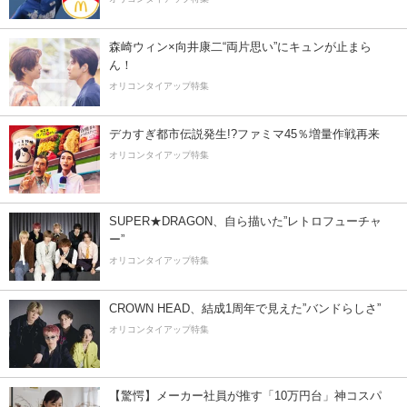
森崎ウィン×向井康二“両片思い”にキュンが止まら
ん！
オリコンタイアップ特集
デカすぎ都市伝説発生!?ファミマ45％増量作戦再来
オリコンタイアップ特集
SUPER★DRAGON、自ら描いた”レトロフューチャ
ー”
オリコンタイアップ特集
CROWN HEAD、結成1周年で見えた”バンドらしさ”
オリコンタイアップ特集
【驚愕】メーカー社員が推す「10万円台」神コスパ