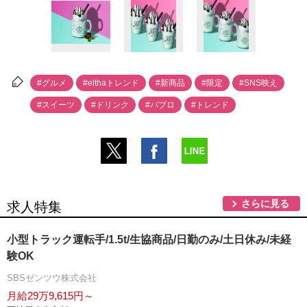
#グルメ
#elthaトレンド
#新商品
#限定
#SNS映え
#スイーツ
#ドリンク
#パブロ
#トレンド
さらに見る
求人特集
小型トラック運転手/1.5t/生協商品/日勤のみ/土日休み/未経
験OK
SBSゼンツウ株式会社
月給29万9,615円～