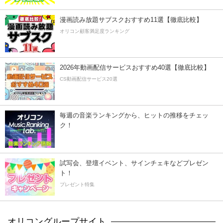
漫画読み放題サブスクおすすめ11選【徹底比較】
オリコン顧客満足度ランキング
2026年動画配信サービスおすすめ40選【徹底比較】
CS動画配信サービス20選
毎週の音楽ランキングから、ヒットの推移をチェッ
ク！
試写会、登壇イベント、サインチェキなどプレゼン
ト！
プレゼント特集
オリコングループサイト