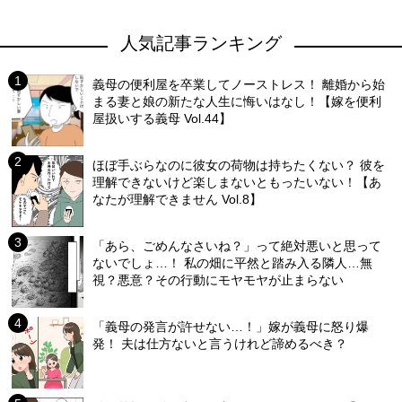
人気記事ランキング
義母の便利屋を卒業してノーストレス！ 離婚から始
まる妻と娘の新たな人生に悔いはなし！【嫁を便利
屋扱いする義母 Vol.44】
ほぼ手ぶらなのに彼女の荷物は持ちたくない？ 彼を
理解できないけど楽しまないともったいない！【あ
なたが理解できません Vol.8】
「あら、ごめんなさいね？」って絶対悪いと思って
ないでしょ…！ 私の畑に平然と踏み入る隣人…無
視？悪意？その行動にモヤモヤが止まらない
「義母の発言が許せない…！」嫁が義母に怒り爆
発！ 夫は仕方ないと言うけれど諦めるべき？