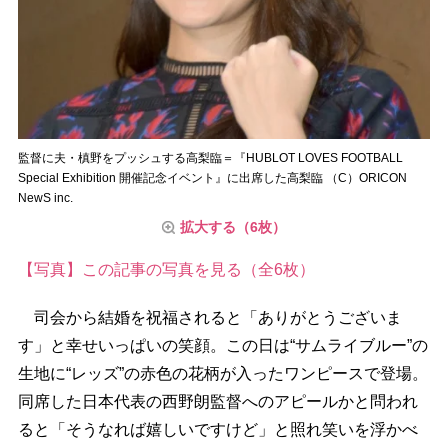
監督に夫・槙野をプッシュする高梨臨＝『HUBLOT LOVES FOOTBALL
Special Exhibition 開催記念イベント』に出席した高梨臨 （C）ORICON
NewS inc.
拡大する（6枚）
【写真】この記事の写真を見る（全6枚）
司会から結婚を祝福されると「ありがとうございま
す」と幸せいっぱいの笑顔。この日は“サムライブルー”の
生地に“レッズ”の赤色の花柄が入ったワンピースで登場。
同席した日本代表の西野朗監督へのアピールかと問われ
ると「そうなれば嬉しいですけど」と照れ笑いを浮かべ