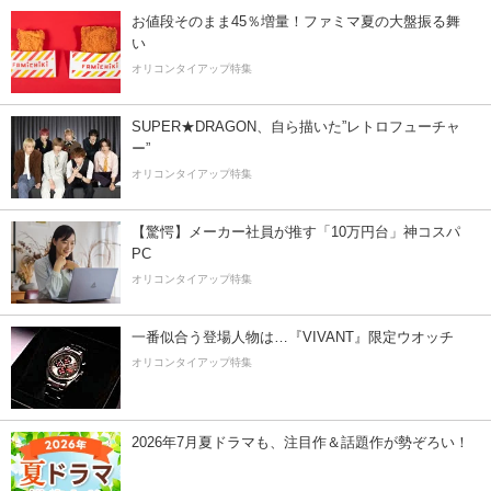
お値段そのまま45％増量！ファミマ夏の大盤振る舞
い
オリコンタイアップ特集
SUPER★DRAGON、自ら描いた”レトロフューチャ
ー”
オリコンタイアップ特集
【驚愕】メーカー社員が推す「10万円台」神コスパ
PC
オリコンタイアップ特集
一番似合う登場人物は…『VIVANT』限定ウオッチ
オリコンタイアップ特集
2026年7月夏ドラマも、注目作＆話題作が勢ぞろい！