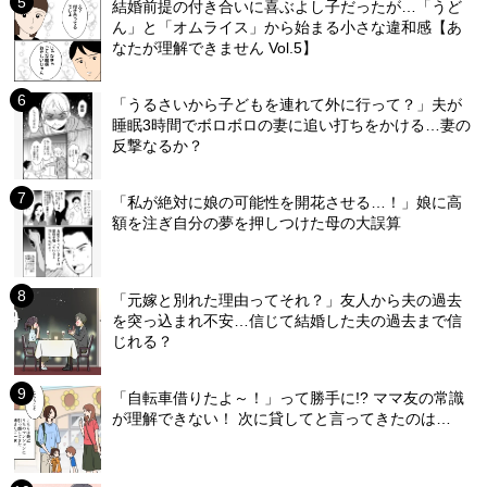
結婚前提の付き合いに喜ぶよし子だったが…「うど
ん」と「オムライス」から始まる小さな違和感【あ
なたが理解できません Vol.5】
「うるさいから子どもを連れて外に行って？」夫が
睡眠3時間でボロボロの妻に追い打ちをかける…妻の
反撃なるか？
「私が絶対に娘の可能性を開花させる…！」娘に高
額を注ぎ自分の夢を押しつけた母の大誤算
「元嫁と別れた理由ってそれ？」友人から夫の過去
を突っ込まれ不安…信じて結婚した夫の過去まで信
じれる？
「自転車借りたよ～！」って勝手に!? ママ友の常識
が理解できない！ 次に貸してと言ってきたのは…