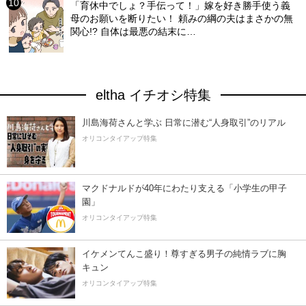
「育休中でしょ？手伝って！」嫁を好き勝手使う義
母のお願いを断りたい！ 頼みの綱の夫はまさかの無
関心!? 自体は最悪の結末に…
eltha イチオシ特集
川島海荷さんと学ぶ 日常に潜む“人身取引”のリアル
オリコンタイアップ特集
マクドナルドが40年にわたり支える「小学生の甲子
園」
オリコンタイアップ特集
イケメンてんこ盛り！尊すぎる男子の純情ラブに胸
キュン
オリコンタイアップ特集