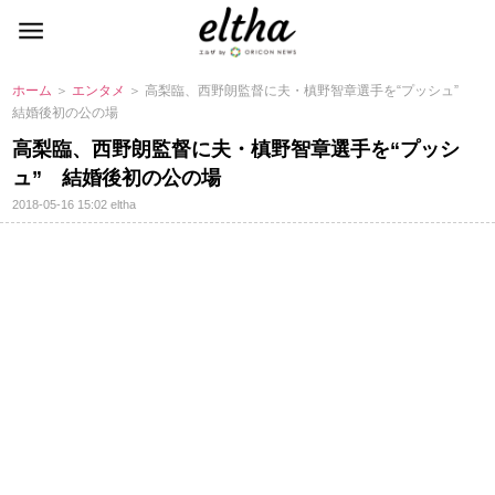
ホーム
＞
エンタメ
＞ 高梨臨、西野朗監督に夫・槙野智章選手を“プッシュ”
結婚後初の公の場
高梨臨、西野朗監督に夫・槙野智章選手を“プッシ
ュ” 結婚後初の公の場
2018-05-16 15:02
eltha