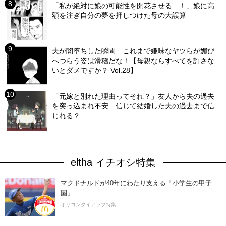
「私が絶対に娘の可能性を開花させる…！」娘に高
額を注ぎ自分の夢を押しつけた母の大誤算
夫が闇堕ちした瞬間…これまで嫌味なヤツらが媚び
へつらう姿は滑稽だな！【母親ならすべてを許さな
いとダメですか？ Vol.28】
「元嫁と別れた理由ってそれ？」友人から夫の過去
を突っ込まれ不安…信じて結婚した夫の過去まで信
じれる？
eltha イチオシ特集
マクドナルドが40年にわたり支える「小学生の甲子
園」
オリコンタイアップ特集