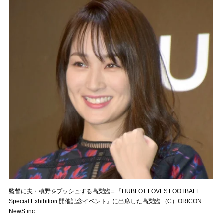
監督に夫・槙野をプッシュする高梨臨＝『HUBLOT LOVES FOOTBALL
Special Exhibition 開催記念イベント』に出席した高梨臨 （C）ORICON
NewS inc.