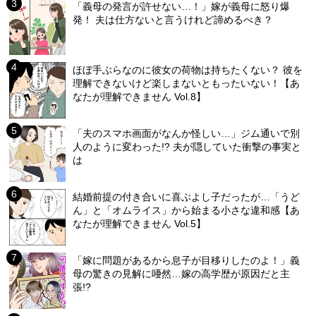
「義母の発言が許せない…！」嫁が義母に怒り爆
発！ 夫は仕方ないと言うけれど諦めるべき？
ほぼ手ぶらなのに彼女の荷物は持ちたくない？ 彼を
理解できないけど楽しまないともったいない！【あ
なたが理解できません Vol.8】
「夫のスマホ画面がなんか怪しい…」ジム通いで別
人のように変わった!? 夫が隠していた衝撃の事実と
は
結婚前提の付き合いに喜ぶよし子だったが…「うど
ん」と「オムライス」から始まる小さな違和感【あ
なたが理解できません Vol.5】
「嫁に問題があるから息子が目移りしたのよ！」義
母の驚きの見解に唖然…嫁の高学歴が原因だと主
張!?