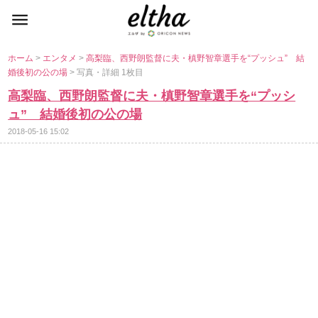
ホーム
>
エンタメ
>
高梨臨、西野朗監督に夫・槙野智章選手を“プッシュ” 結
婚後初の公の場
> 写真・詳細 1枚目
高梨臨、西野朗監督に夫・槙野智章選手を“プッシ
ュ” 結婚後初の公の場
2018-05-16 15:02