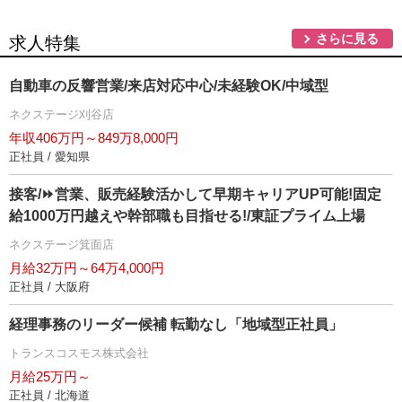
さらに見る
求人特集
自動車の反響営業/来店対応中心/未経験OK/中域型
ネクステージ刈谷店
年収406万円～849万8,000円
正社員 / 愛知県
接客/⏩️営業、販売経験活かして早期キャリアUP可能!固定
給1000万円越えや幹部職も目指せる!/東証プライム上場
ネクステージ箕面店
月給32万円～64万4,000円
正社員 / 大阪府
経理事務のリーダー候補 転勤なし「地域型正社員」
トランスコスモス株式会社
月給25万円～
正社員 / 北海道