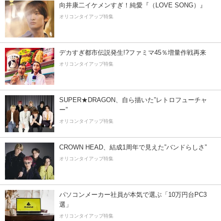
向井康二イケメンすぎ！純愛『（LOVE SONG）』
オリコンタイアップ特集
デカすぎ都市伝説発生!?ファミマ45％増量作戦再来
オリコンタイアップ特集
SUPER★DRAGON、自ら描いた”レトロフューチャ
ー”
オリコンタイアップ特集
CROWN HEAD、結成1周年で見えた”バンドらしさ”
オリコンタイアップ特集
パソコンメーカー社員が本気で選ぶ「10万円台PC3
選」
オリコンタイアップ特集