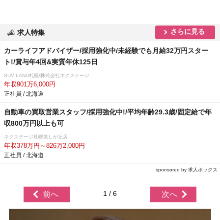
さらに見る
求人特集
カーライフアドバイザー/採用強化中/未経験でも月給32万円スター
ト!/賞与年4回&実質年休125日
SUV LAND札幌/株式会社ネクステージ
年収901万6,000円
正社員 / 北海道
自動車の買取営業スタッフ/採用強化中!/平均年齢29.3歳/固定給で年
収800万円以上も可
ネクステージ札幌美しが丘店
年収378万円～826万2,000円
正社員 / 北海道
sponsored by 求人ボックス
1 / 6
前へ
次へ