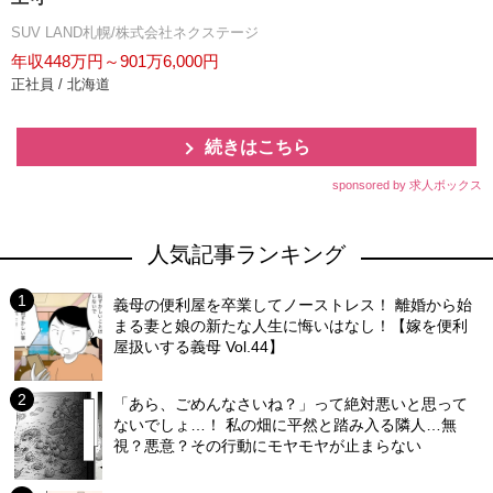
SUV LAND札幌/株式会社ネクステージ
年収448万円～901万6,000円
正社員 / 北海道
続きはこちら
sponsored by 求人ボックス
人気記事ランキング
義母の便利屋を卒業してノーストレス！ 離婚から始
まる妻と娘の新たな人生に悔いはなし！【嫁を便利
屋扱いする義母 Vol.44】
「あら、ごめんなさいね？」って絶対悪いと思って
ないでしょ…！ 私の畑に平然と踏み入る隣人…無
視？悪意？その行動にモヤモヤが止まらない