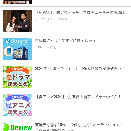
『VIVANT』限定ウオッチ、プロデューサーの感想は
オリコンタイアップ特集
自販機にピッ！ですぐに買えちゃう
（PR）ジハンピ
2026年7月夏ドラマも、注目作＆話題作が勢ぞろい！
【夏アニメ2026】7月期夏の新アニメを一挙紹介！
芸能界を志す10代～20代を応援！オーディション・
スクール情報はDeview