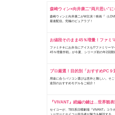
森崎ウィン×向井康二“両片思い”
森崎ウィンと向井康二がW主演！映画『（LOVE S
最速配信。究極のピュアラブ！
お値段そのまま45％増量！ファミ
ファミチキにお弁当にアイスも!?ファミリーマ
45％増量作戦」が今夏、シリーズ初の年2回開
プロ厳選！目的別「おすすめPC９
用途に合うパソコン選びは意外と難しい。そこ
途別のおすすめモデルをご紹介！
『VIVANT』続編の鍵は…世界観
セイコーが、TBS系日曜劇場『VIVANT』コ
ューサーとセイコー担当者が魅力を解説する。