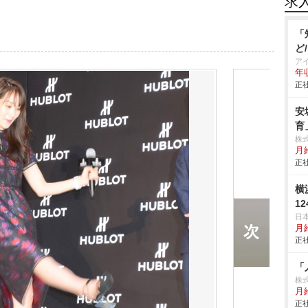
求
「
ど
ア
年
正社
安
育
株
月給
正社
横
1
日
月給
正社
「
株
月給
正社