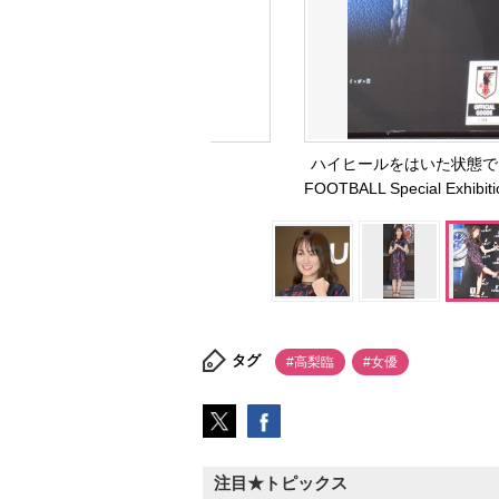
ハイヒールをはいた状態でシ
FOOTBALL Special Exh
タグ
#高梨臨
#女優
注目★トピックス