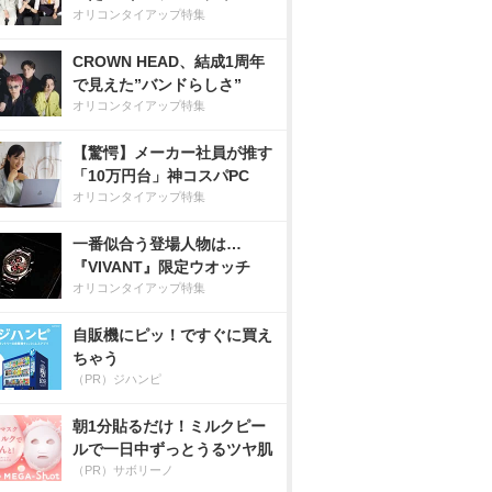
オリコンタイアップ特集
CROWN HEAD、結成1周年
で見えた”バンドらしさ”
オリコンタイアップ特集
【驚愕】メーカー社員が推す
「10万円台」神コスパPC
オリコンタイアップ特集
一番似合う登場人物は…
『VIVANT』限定ウオッチ
オリコンタイアップ特集
自販機にピッ！ですぐに買え
ちゃう
（PR）ジハンピ
朝1分貼るだけ！ミルクピー
ルで一日中ずっとうるツヤ肌
（PR）サボリーノ