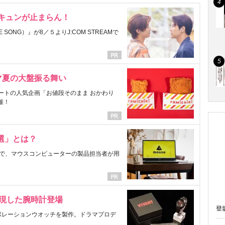
にキュンが止まらん！
ONG）』が8／５よりJ:COM STREAMで
マ夏の大盤振る舞い
ートの人気企画「お値段そのまま おかわり
催！
選」とは？
で、マウスコンピューターの製品担当者が用
表現した腕時計登場
登
ラボレーションウオッチを製作。ドラマプロデ