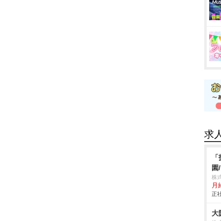
求
「
園
株
月
正社
大