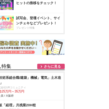
ヒットの推移をチェック！
試写会、登壇イベント、サイ
ンチェキなどプレゼント！
プレゼント特集
人特集
さらに見る
技術系総合職/建築」機械」電気」土木造
/」
式会社URコミュニティ
給25万円～35万円
員 / 大阪府
阪「経理」月残業20H程