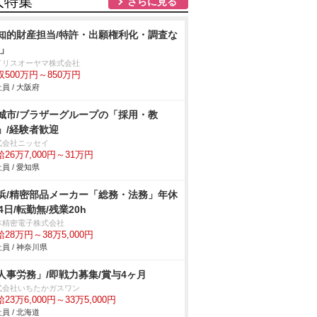
人特集
さらに見る
知的財産担当/特許・出願権利化・調査な
/」
イリスオーヤマ株式会社
収500万円～850万円
員 / 大阪府
城市/ブラザーグループの「採用・教
」/経験者歓迎
式会社ニッセイ
26万7,000円～31万円
員 / 愛知県
浜/精密部品メーカー「総務・法務」年休
24日/転勤無/残業20h
本精密電子株式会社
28万円～38万5,000円
員 / 神奈川県
人事労務」/即戦力募集/賞与4ヶ月
式会社いちたかガスワン
23万6,000円～33万5,000円
員 / 北海道