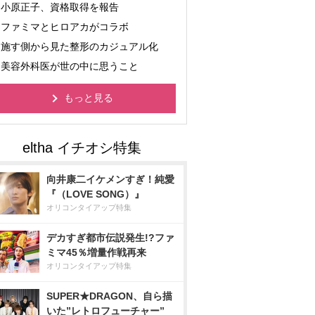
小原正子、資格取得を報告
ファミマとヒロアカがコラボ
施す側から見た整形のカジュアル化
美容外科医が世の中に思うこと
もっと見る
向井康二イケメンすぎ！純愛
『（LOVE SONG）』
オリコンタイアップ特集
デカすぎ都市伝説発生!?ファ
ミマ45％増量作戦再来
オリコンタイアップ特集
SUPER★DRAGON、自ら描
いた”レトロフューチャー”