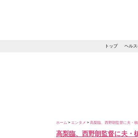
トップ
ヘルス
メイク・コスメ・スキ
ホーム
>
エンタメ
>
高梨臨、西野朗監督に夫・槙
高梨臨、西野朗監督に夫・