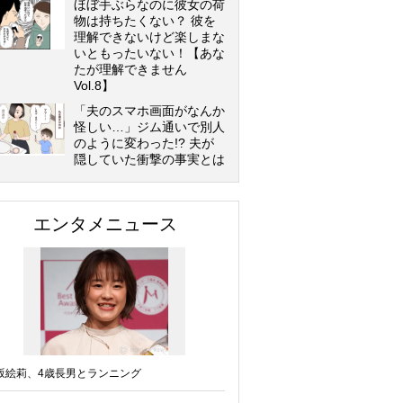
ほぼ手ぶらなのに彼女の荷
物は持ちたくない？ 彼を
理解できないけど楽しまな
いともったいない！【あな
たが理解できません
Vol.8】
「夫のスマホ画面がなんか
怪しい…」ジム通いで別人
のように変わった!? 夫が
隠していた衝撃の事実とは
エンタメニュース
坂絵莉、4歳長男とランニング