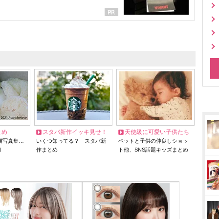
とめ
スタバ新作イッキ見せ！
天使級に可愛い子供たち
猫写真集…
いくつ知ってる？ スタバ新
ペットと子供の仲良しショッ
リ
作まとめ
ト他、SNS話題キッズまとめ