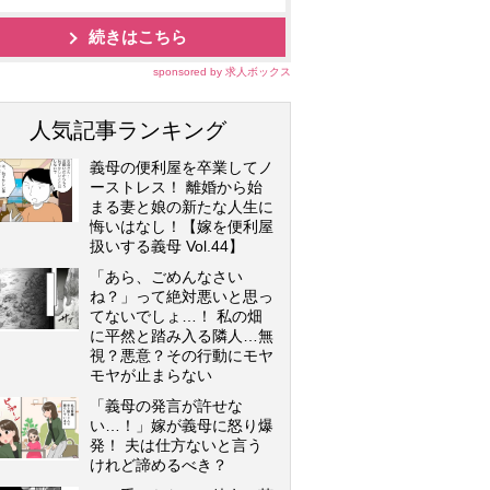
続きはこちら
sponsored by 求人ボックス
人気記事ランキング
義母の便利屋を卒業してノ
ーストレス！ 離婚から始
まる妻と娘の新たな人生に
悔いはなし！【嫁を便利屋
扱いする義母 Vol.44】
「あら、ごめんなさい
ね？」って絶対悪いと思っ
てないでしょ…！ 私の畑
に平然と踏み入る隣人…無
視？悪意？その行動にモヤ
モヤが止まらない
「義母の発言が許せな
い…！」嫁が義母に怒り爆
発！ 夫は仕方ないと言う
けれど諦めるべき？