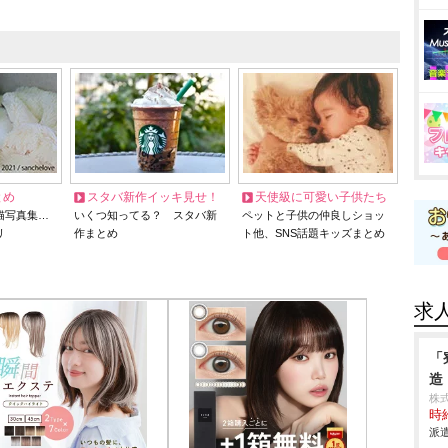
とめ
スタバ新作イッキ見せ！
天使級に可愛い子供たち
猫写真集…
いくつ知ってる？ スタバ新
ペットと子供の仲良しショッ
リ
作まとめ
ト他、SNS話題キッズまとめ
求
「
造
株
時給
派遣