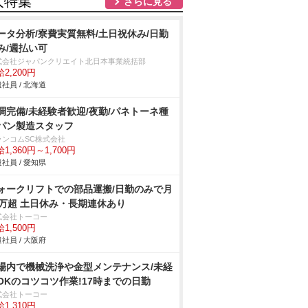
人特集
さらに見る
ータ分析/寮費実質無料/土日祝休み/日勤
み/週払い可
式会社ジャパンクリエイト北日本事業統括部
2,200円
社員 / 北海道
調完備/未経験者歓迎/夜勤/パネトーネ種
パン製造スタッフ
ランコムSC株式会社
1,360円～1,700円
社員 / 愛知県
ォークリフトでの部品運搬/日勤のみで月
8万超 土日休み・長期連休あり
式会社トーコー
1,500円
社員 / 大阪府
場内で機械洗浄や金型メンテナンス/未経
OKのコツコツ作業!17時までの日勤
式会社トーコー
1,310円