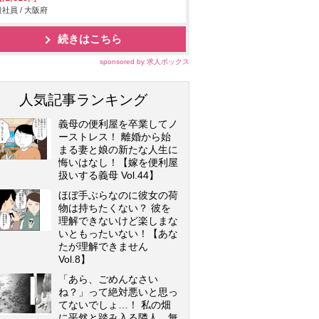
社員 / 大阪府
続きはこちら
sponsored by 求人ボックス
人気記事ランキング
義母の便利屋を卒業してノ
ーストレス！ 離婚から始
まる妻と娘の新たな人生に
悔いはなし！【嫁を便利屋
扱いする義母 Vol.44】
ほぼ手ぶらなのに彼女の荷
物は持ちたくない？ 彼を
理解できないけど楽しまな
いともったいない！【あな
たが理解できません
Vol.8】
「あら、ごめんなさい
ね？」って絶対悪いと思っ
てないでしょ…！ 私の畑
に平然と踏み入る隣人…無