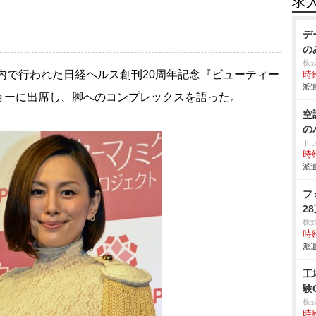
求
デ
の
株
都内で行われた日経ヘルス創刊20周年記念『ビューティー
時給
派遣
ョーに出席し、脚へのコンプレックスを語った。
空
の
ト
時給
派遣
フ
2
株
時給
派遣
工
験
株
時給