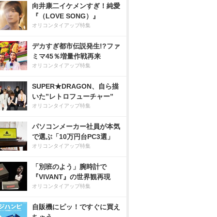
向井康二イケメンすぎ！純愛
『（LOVE SONG）』
オリコンタイアップ特集
デカすぎ都市伝説発生!?ファ
ミマ45％増量作戦再来
オリコンタイアップ特集
SUPER★DRAGON、自ら描
いた”レトロフューチャー”
オリコンタイアップ特集
パソコンメーカー社員が本気
で選ぶ「10万円台PC3選」
オリコンタイアップ特集
「別班のよう」腕時計で
『VIVANT』の世界観再現
オリコンタイアップ特集
自販機にピッ！ですぐに買え