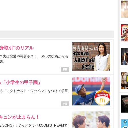
身取引”のリアル
？実は恋愛や悪質ホスト、SNSの投稿からも
態。
る「小学生の甲子園」
る「マクドナルド・ワッペン」をつけて学童
にキュンが止まらん！
ONG）』が8／５よりJ:COM STREAMで