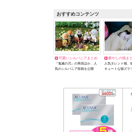
おすすめコンテンツ
可愛いシルバニアまとめ
癒やしの猫ま
『鬼滅の刃』の再現ほか、人
人気タレント猫、
気のシルバニア投稿を公開
キュートな猫ズラ