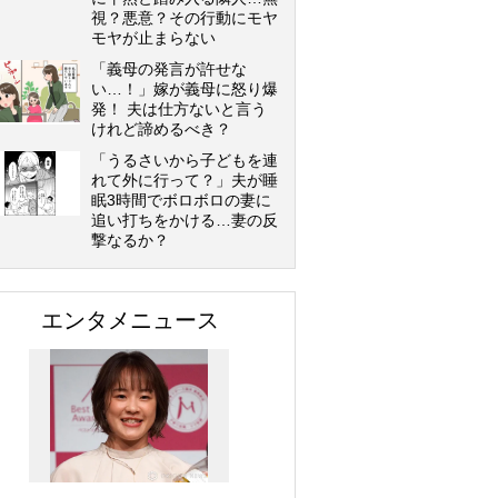
視？悪意？その行動にモヤ
モヤが止まらない
「義母の発言が許せな
い…！」嫁が義母に怒り爆
発！ 夫は仕方ないと言う
けれど諦めるべき？
「うるさいから子どもを連
れて外に行って？」夫が睡
眠3時間でボロボロの妻に
追い打ちをかける…妻の反
撃なるか？
エンタメニュース