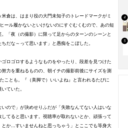
米倉は、はまり役の大門未知子のトレードマークがミ
中ヒール履かないといけないのにすぐむくむので、あの短
笑。「夜（の撮影）に限って足からのターンのシーンと
たちだな～って思います」と愚痴をこぼした。
ゴロゴロするようなものをやったり、段差を見つけた
の努力を重ねるものの、朝イチの撮影前後にサイズを測
いたことも。『（美脚で）いいよね』と言われるたびに
嘆いていた。
いので」が決めせりふだが「失敗なんてない人はいな
敗してると思います。視聴率が取れないとか、頑張って
』とか…すいませんねと思っちゃう」とここでも等身大