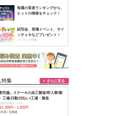
毎週の音楽ランキングから、
ヒットの推移をチェック！
試写会、登壇イベント、サイ
ンチェキなどプレゼント！
プレゼント特集
人特集
さらに見る
寮完備」ステーキの加工製造/即入寮/製
・工場/日勤/日払い/工場・製造
式会社京栄センター
1,300円～1,625円
社員 / 北海道