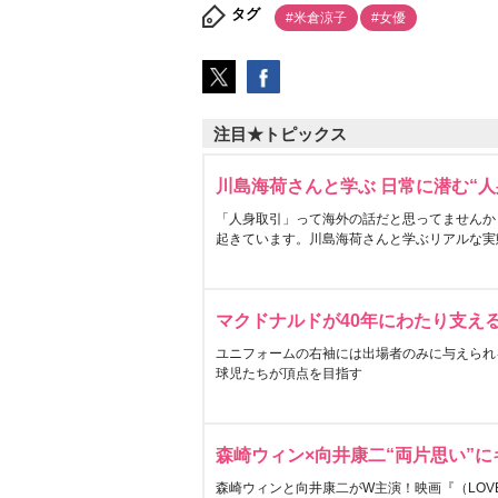
タグ
#米倉涼子
#女優
注目★トピックス
川島海荷さんと学ぶ 日常に潜む“人
「人身取引」って海外の話だと思ってませんか
起きています。川島海荷さんと学ぶリアルな実
マクドナルドが40年にわたり支え
ユニフォームの右袖には出場者のみに与えられ
球児たちが頂点を目指す
森崎ウィン×向井康二“両片思い”
森崎ウィンと向井康二がW主演！映画『（LOVE S