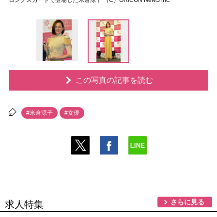
ロングスカートで登場した米倉涼子 （C）ORICON NewS inc.
この写真の記事を読む
#米倉涼子
#女優
さらに見る
求人特集