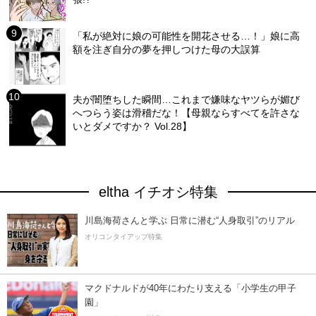
「私が絶対に娘の可能性を開花させる…！」娘に高
額を注ぎ自分の夢を押しつけた母の大誤算
夫が闇堕ちした瞬間…これまで嫌味なヤツらが媚び
へつらう姿は滑稽だな！【母親ならすべてを許さな
いとダメですか？ Vol.28】
eltha イチオシ特集
川島海荷さんと学ぶ 日常に潜む“人身取引”のリアル
オリコンタイアップ特集
マクドナルドが40年にわたり支える「小学生の甲子
園」