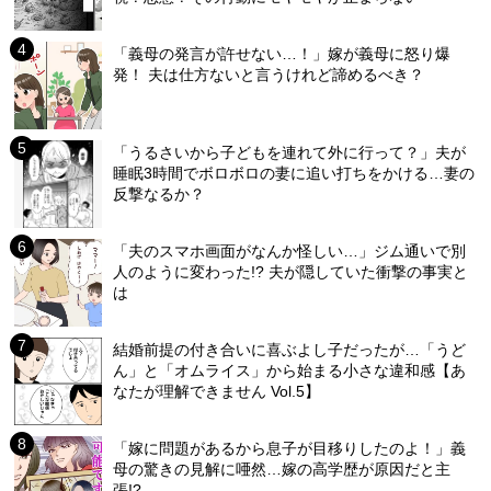
「義母の発言が許せない…！」嫁が義母に怒り爆
発！ 夫は仕方ないと言うけれど諦めるべき？
「うるさいから子どもを連れて外に行って？」夫が
睡眠3時間でボロボロの妻に追い打ちをかける…妻の
反撃なるか？
「夫のスマホ画面がなんか怪しい…」ジム通いで別
人のように変わった!? 夫が隠していた衝撃の事実と
は
結婚前提の付き合いに喜ぶよし子だったが…「うど
ん」と「オムライス」から始まる小さな違和感【あ
なたが理解できません Vol.5】
「嫁に問題があるから息子が目移りしたのよ！」義
母の驚きの見解に唖然…嫁の高学歴が原因だと主
張!?