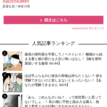
月給23万6,000円
派遣社員 / 神奈川県
続きはこちら
sponsored by 求人ボックス
人気記事ランキング
義母の便利屋を卒業してノーストレス！ 離婚から始
まる妻と娘の新たな人生に悔いはなし！【嫁を便利
屋扱いする義母 Vol.44】
ほぼ手ぶらなのに彼女の荷物は持ちたくない？ 彼を
理解できないけど楽しまないともったいない！【あ
なたが理解できません Vol.8】
「あら、ごめんなさいね？」って絶対悪いと思って
ないでしょ…！ 私の畑に平然と踏み入る隣人…無
視？悪意？その行動にモヤモヤが止まらない