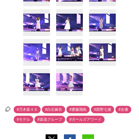
#乃木坂４６
#白石麻衣
#齋藤飛鳥
#西野七瀬
#女優
#モデル
#坂道グループ
#ガールズアワード