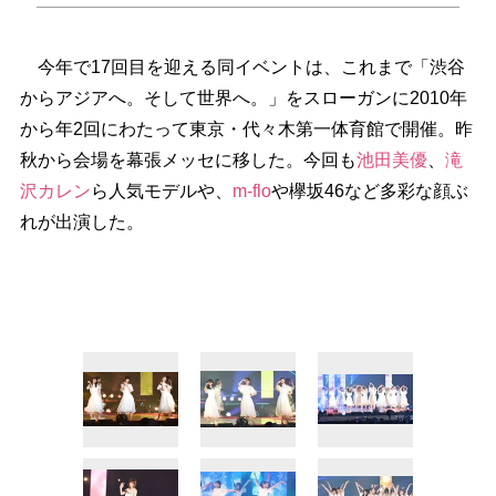
今年で17回目を迎える同イベントは、これまで「渋谷
からアジアへ。そして世界へ。」をスローガンに2010年
から年2回にわたって東京・代々木第一体育館で開催。昨
秋から会場を幕張メッセに移した。今回も
池田美優
、
滝
沢カレン
ら人気モデルや、
m-flo
欅坂46など多彩な顔ぶ
れが出演した。