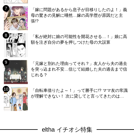
「嫁に問題があるから息子が目移りしたのよ！」義
母の驚きの見解に唖然…嫁の高学歴が原因だと主
張!?
「私が絶対に娘の可能性を開花させる…！」娘に高
額を注ぎ自分の夢を押しつけた母の大誤算
「元嫁と別れた理由ってそれ？」友人から夫の過去
を突っ込まれ不安…信じて結婚した夫の過去まで信
じれる？
「自転車借りたよ～！」って勝手に!? ママ友の常識
が理解できない！ 次に貸してと言ってきたのは…
eltha イチオシ特集