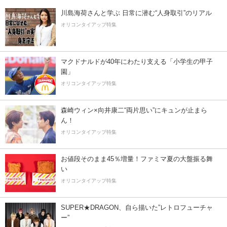
川島海荷さんと学ぶ 日常に潜む“人身取引”のリアル
オリコンタイアップ特集
マクドナルドが40年にわたり支える「小学生の甲子
園」
オリコンタイアップ特集
森崎ウィン×向井康二“両片思い”にキュンが止まら
ん！
オリコンタイアップ特集
お値段そのまま45％増量！ファミマ夏の大盤振る舞
い
オリコンタイアップ特集
SUPER★DRAGON、自ら描いた”レトロフューチャ
ー”