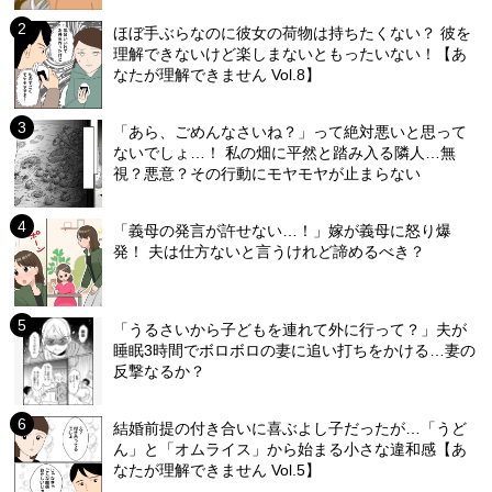
ほぼ手ぶらなのに彼女の荷物は持ちたくない？ 彼を
理解できないけど楽しまないともったいない！【あ
なたが理解できません Vol.8】
「あら、ごめんなさいね？」って絶対悪いと思って
ないでしょ…！ 私の畑に平然と踏み入る隣人…無
視？悪意？その行動にモヤモヤが止まらない
「義母の発言が許せない…！」嫁が義母に怒り爆
発！ 夫は仕方ないと言うけれど諦めるべき？
「うるさいから子どもを連れて外に行って？」夫が
睡眠3時間でボロボロの妻に追い打ちをかける…妻の
反撃なるか？
結婚前提の付き合いに喜ぶよし子だったが…「うど
ん」と「オムライス」から始まる小さな違和感【あ
なたが理解できません Vol.5】