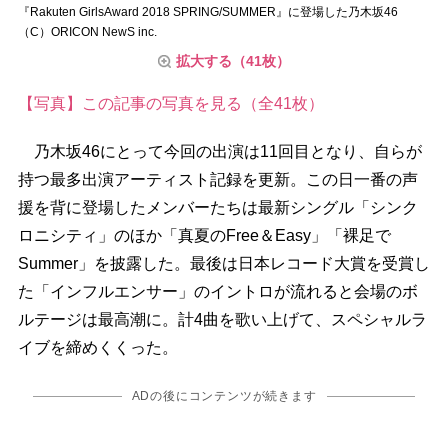
『Rakuten GirlsAward 2018 SPRING/SUMMER』に登場した乃木坂46
（C）ORICON NewS inc.
拡大する（41枚）
【写真】この記事の写真を見る（全41枚）
乃木坂46にとって今回の出演は11回目となり、自らが
持つ最多出演アーティスト記録を更新。この日一番の声
援を背に登場したメンバーたちは最新シングル「シンク
ロニシティ」のほか「真夏のFree＆Easy」「裸足で
Summer」を披露した。最後は日本レコード大賞を受賞し
た「インフルエンサー」のイントロが流れると会場のボ
ルテージは最高潮に。計4曲を歌い上げて、スペシャルラ
イブを締めくくった。
ADの後にコンテンツが続きます