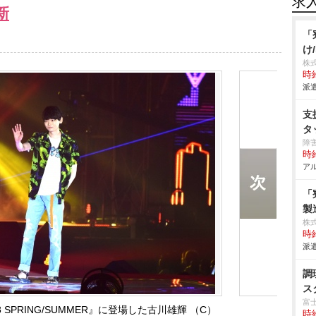
求
新
「
け
株
時給
派遣
支
タ
障
時給
アル
「
製
株
時給
派遣
調
ス
富
d 2018 SPRING/SUMMER』に登場した古川雄輝 （C）
時給