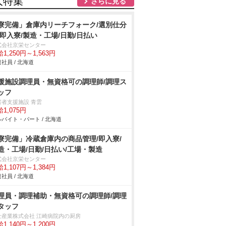
人特集
さらに見る
寮完備」倉庫内リーチフォーク/選別仕分
/即入寮/製造・工場/日勤/日払い
式会社京栄センター
1,250円～1,563円
社員 / 北海道
援施設調理員・無資格可の調理師/調理ス
ッフ
害者支援施設 青雲
1,075円
バイト・パート / 北海道
寮完備」冷蔵倉庫内の商品管理/即入寮/
造・工場/日勤/日払い/工場・製造
式会社京栄センター
1,107円～1,384円
社員 / 北海道
理員・調理補助・無資格可の調理師/調理
タッフ
士産業株式会社 江崎病院内の厨房
1,140円～1,200円