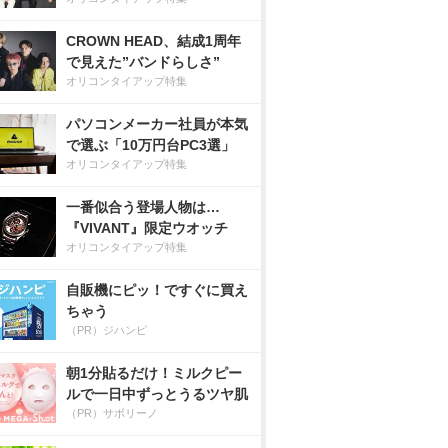
CROWN HEAD、結成1周年
で見えた”バンドらしさ”
オリコンタイアップ特集
パソコンメーカー社員が本気
で選ぶ「10万円台PC3選」
オリコンタイアップ特集
一番似合う登場人物は…
『VIVANT』限定ウオッチ
オリコンタイアップ特集
自販機にピッ！ですぐに買え
ちゃう
（PR）ジハンピ
朝1分貼るだけ！ミルクピー
ルで一日中ずっとうるツヤ肌
（PR）サボリーノ