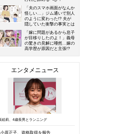
「夫のスマホ画面がなんか
怪しい…」ジム通いで別人
のように変わった!? 夫が
隠していた衝撃の事実とは
「嫁に問題があるから息子
が目移りしたのよ！」義母
の驚きの見解に唖然…嫁の
高学歴が原因だと主張!?
エンタメニュース
坂絵莉、4歳長男とランニング
小原正子、資格取得を報告