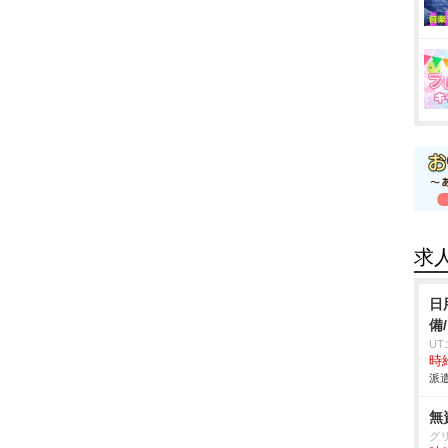
求
日
備
U
時給
派遣
無
グ