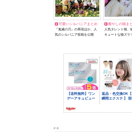
可愛いシルバニアまとめ
癒やしの猫ま
『鬼滅の刃』の再現ほか、人
人気タレント猫、
気のシルバニア投稿を公開
キュートな猫ズラ
P R