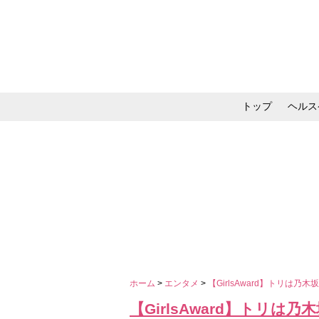
トップ
ヘルス
メイク・コスメ・スキ
ホーム
>
エンタメ
>
【GirlsAward】トリ
【GirlsAward】トリ