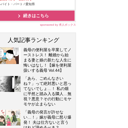
バイト・パート / 愛知県
続きはこちら
sponsored by 求人ボックス
人気記事ランキング
義母の便利屋を卒業してノ
ーストレス！ 離婚から始
まる妻と娘の新たな人生に
悔いはなし！【嫁を便利屋
扱いする義母 Vol.44】
「あら、ごめんなさい
ね？」って絶対悪いと思っ
てないでしょ…！ 私の畑
に平然と踏み入る隣人…無
視？悪意？その行動にモヤ
モヤが止まらない
「義母の発言が許せな
い…！」嫁が義母に怒り爆
発！ 夫は仕方ないと言う
けれど諦めるべき？