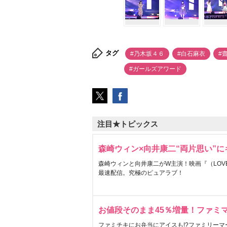
タグ
#乃木坂４６
#白石麻衣
#
#ガールズアワード
注目★トピックス
森崎ウィン×向井康二“両片思い”
森崎ウィンと向井康二がW主演！映画『（LOVE S
最速配信。究極のピュアラブ！
お値段そのまま45％増量！ファミ
ファミチキにお弁当にアイスも!?ファミリーマ