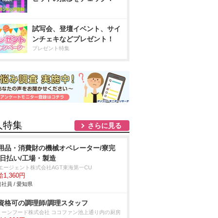
試写会、登壇イベント、サイ
ンチェキなどプレゼント！
プレゼント特集
人特集
さらに見る
用品・消費財の機械オペレーター/寮完
/日払い/工場・製造
Tエージェント株式会社AGT東海第一CU
1,360円
社員 / 愛知県
資格可の調理師/調理スタッフ
リーンフード株式会社 ココファン池上通り内の厨房