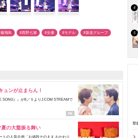
齋藤飛鳥
#西野七瀬
#女優
#モデル
#坂道グループ
にキュンが止まらん！
ONG）』が8／５よりJ:COM STREAMで
登
マ夏の大盤振る舞い
ートの人気企画「お値段そのまま おかわり