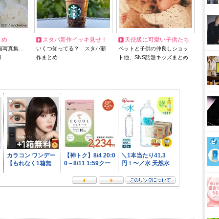
とめ
スタバ新作イッキ見せ！
天使級に可愛い子供たち
猫写真集…
いくつ知ってる？ スタバ新
ペットと子供の仲良しショッ
リ
作まとめ
ト他、SNS話題キッズまとめ