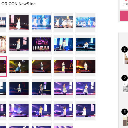
ORICON NewS inc.
アル