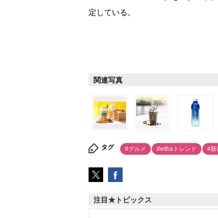
定している。
関連写真
タグ
#グルメ
#elthaトレンド
#新
注目★トピックス