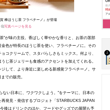
O
株
時給
アル
賀 棒ほうじ茶 フラペチーノ』が登場
写真ページを見る
茶”が味の主役。香ばしく華やかな香りと、お茶の茎部
黄金色が特長のほうじ茶を使い、フラペチーノに。その
チョコクリームで、スタバらしさもミックス。何より、
ほうじ茶ジェリーも食感のアクセントを加えてくれる。
ンジして、より身近に楽しめる新感覚フラペチーノ。サ
9日までの販売。
らない日本に、ワクワクしよう。”をテーマに、日本の
発見・発信するプロジェト「STARBUCKS JAPAN
ート。今後はドリンクのほか、フードやグッズでの展開も予