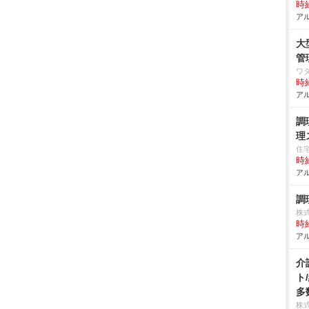
時給
アル
大
管
ワ
時給
アル
調
理
住
時給
アル
調
株
時給
アル
介
ト
多
株