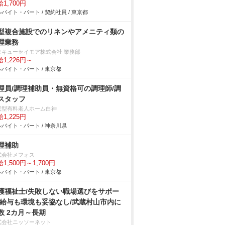
1,700円
バイト・パート / 契約社員 / 東京都
型複合施設でのリネンやアメニティ類の
理業務
タキューセイモア株式会社 業務部
1,226円～
バイト・パート / 東京都
理員/調理補助員・無資格可の調理師/調
スタッフ
宅型有料老人ホーム白神
1,225円
バイト・パート / 神奈川県
理補助
式会社メフォス
1,500円～1,700円
バイト・パート / 東京都
護福祉士/失敗しない職場選びをサポー
/給与も環境も妥協なし/武蔵村山市内に
数 2カ月～長期
式会社ニッソーネット