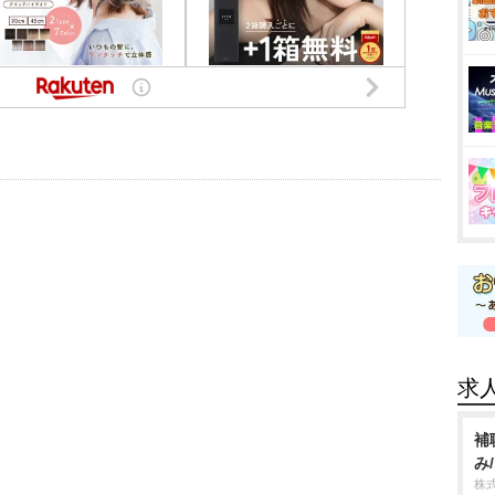
求
補
み
株