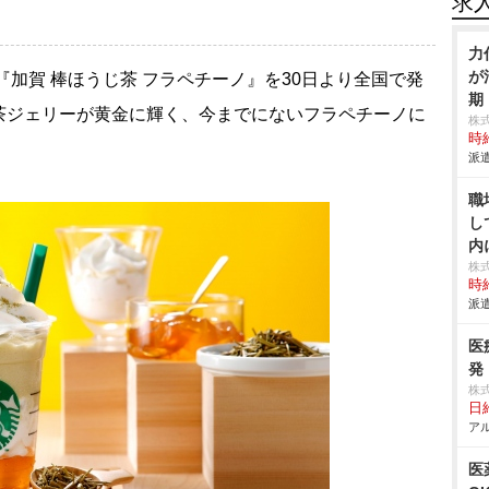
求
力
が
加賀 棒ほうじ茶 フラペチーノ』を30日より全国で発
期
茶ジェリーが黄金に輝く、今までにないフラペチーノに
株
時給
派遣
職
し
内
株
時給
派遣
医
発
株
日給
アル
医