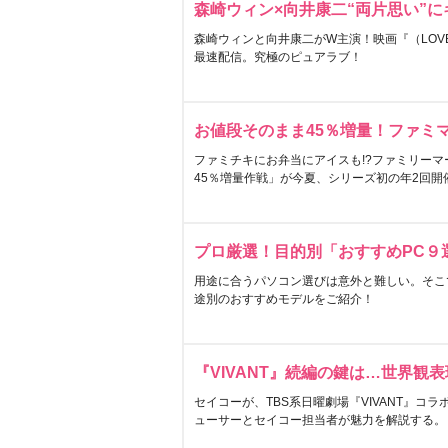
森崎ウィン×向井康二“両片思い”
森崎ウィンと向井康二がW主演！映画『（LOVE S
最速配信。究極のピュアラブ！
お値段そのまま45％増量！ファミ
ファミチキにお弁当にアイスも!?ファミリーマ
45％増量作戦」が今夏、シリーズ初の年2回開
プロ厳選！目的別「おすすめPC９
用途に合うパソコン選びは意外と難しい。そこ
途別のおすすめモデルをご紹介！
『VIVANT』続編の鍵は…世界観
セイコーが、TBS系日曜劇場『VIVANT』コ
ューサーとセイコー担当者が魅力を解説する。