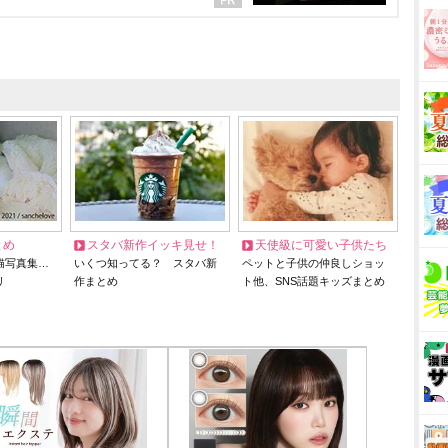
とめ
スタバ新作イッキ見せ！
天使級に可愛い子供たち
猫写真集…
いくつ知ってる？ スタバ新
ペットと子供の仲良しショッ
リ
作まとめ
ト他、SNS話題キッズまとめ