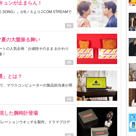
にキュンが止まらん！
ONG）』が8／５よりJ:COM STREAMで
マ夏の大盤振る舞い
ートの人気企画「お値段そのまま おかわり
催！
選」とは？
で、マウスコンピューターの製品担当者が用
表現した腕時計登場
ラボレーションウオッチを製作。ドラマプロデ