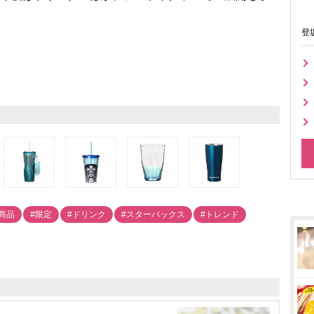
登
商品
#限定
#ドリンク
#スターバックス
#トレンド