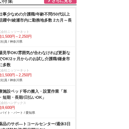
人特集
さらに見る
仕事少なめの介護職/年齢不問/50代以上
活躍中/綾瀬市内に勤務地多数 2カ月～長
式会社ニッソーネット
1,500円～2,250円
社員 / 神奈川県
場見学OK/雰囲気が合わなければ更新な
でOK!2ヶ月からのお試し介護職/鎌倉市
に多数
式会社ニッソーネット
1,500円～2,250円
社員 / 神奈川県
療施設ベッド等の搬入・設置作業「単
・短期・長期/日払いOK」
式会社ハンデックス
9,600円
バイト・パート / 愛知県
薬品のサポ―トコールセンター/週休3日