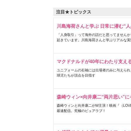
注目★トピックス
川島海荷さんと学ぶ 日常に潜む“人
「人身取引」って海外の話だと思ってませんか
起きています。川島海荷さんと学ぶリアルな実
マクドナルドが40年にわたり支え
ユニフォームの右袖には出場者のみに与えられ
球児たちが頂点を目指す
森崎ウィン×向井康二“両片思い”
森崎ウィンと向井康二がW主演！映画『（LOVE S
最速配信。究極のピュアラブ！