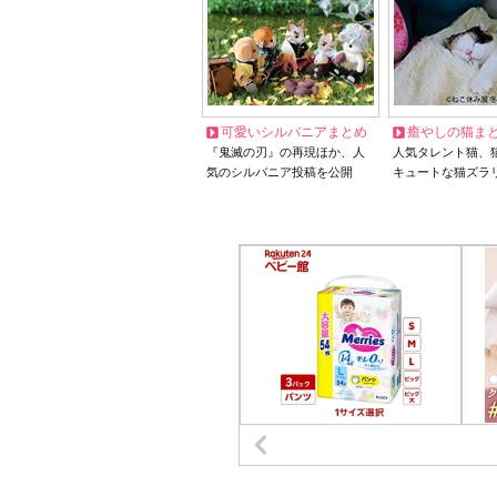
可愛いシルバニアまとめ
癒やしの猫ま
『鬼滅の刃』の再現ほか、人
人気タレント猫、
気のシルバニア投稿を公開
キュートな猫ズラ