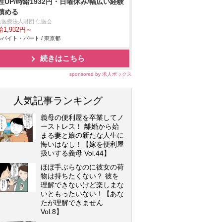
性UP/時給1932円・日曜休み/幅広い経験
積める
会医療法人財団 仁医会
1,932円～
バイト・パート / 東京都
続きはこちら
sponsored by 求人ボックス
人気記事ランキング
義母の便利屋を卒業してノ
ーストレス！ 離婚から始
まる妻と娘の新たな人生に
悔いはなし！【嫁を便利屋
扱いする義母 Vol.44】
ほぼ手ぶらなのに彼女の荷
物は持ちたくない？ 彼を
理解できないけど楽しまな
いともったいない！【あな
たが理解できません
Vol.8】