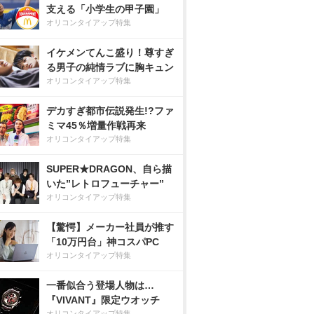
支える「小学生の甲子園」
オリコンタイアップ特集
イケメンてんこ盛り！尊すぎ
る男子の純情ラブに胸キュン
オリコンタイアップ特集
デカすぎ都市伝説発生!?ファ
ミマ45％増量作戦再来
オリコンタイアップ特集
SUPER★DRAGON、自ら描
いた”レトロフューチャー”
オリコンタイアップ特集
【驚愕】メーカー社員が推す
「10万円台」神コスパPC
オリコンタイアップ特集
一番似合う登場人物は…
『VIVANT』限定ウオッチ
オリコンタイアップ特集