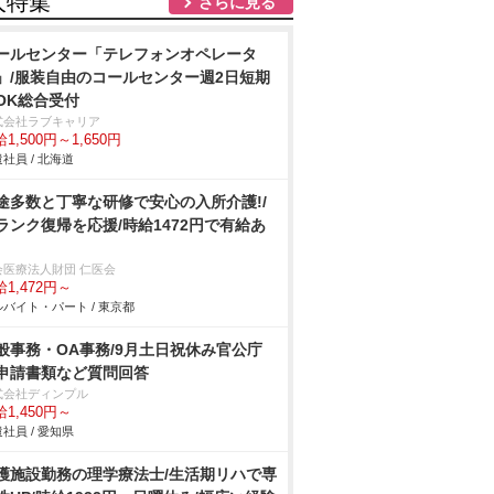
人特集
さらに見る
ールセンター「テレフォンオペレータ
」/服装自由のコールセンター週2日短期
OK総合受付
式会社ラブキャリア
1,500円～1,650円
社員 / 北海道
途多数と丁寧な研修で安心の入所介護!/
ランク復帰を応援/時給1472円で有給あ
会医療法人財団 仁医会
1,472円～
バイト・パート / 東京都
般事務・OA事務/9月土日祝休み官公庁
申請書類など質問回答
式会社ディンプル
1,450円～
社員 / 愛知県
護施設勤務の理学療法士/生活期リハで専