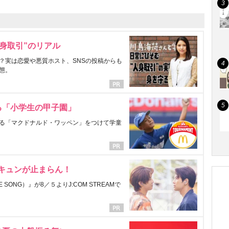
身取引”のリアル
？実は恋愛や悪質ホスト、SNSの投稿からも
態。
る「小学生の甲子園」
る「マクドナルド・ワッペン」をつけて学童
にキュンが止まらん！
ONG）』が8／５よりJ:COM STREAMで