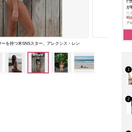
門
が
社
時給
アル
ロワーを持つ米SNSスター、アレクシス・レン