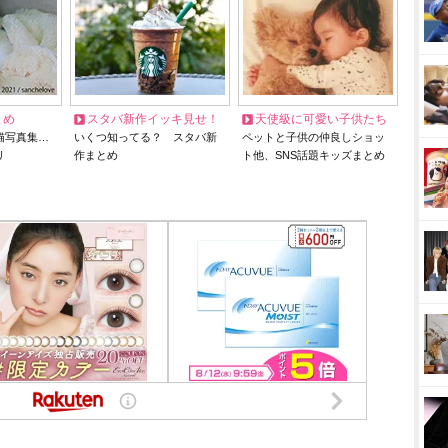
とめ
スタバ新作イッキ見せ！
天使級に可愛い子供たち
猫写真集…
いくつ知ってる？ スタバ新
ペットと子供の仲良しショッ
リ
作まとめ
ト他、SNS話題キッズまとめ