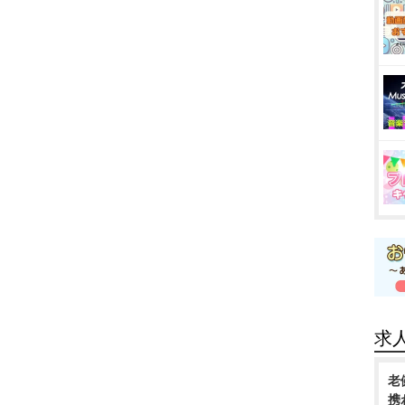
求
老
携