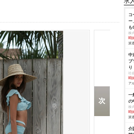
求
コ
ー
も
株
時給
派遣
中
ブ
り
社
時給
アル
一
の
株
時給
派遣
介