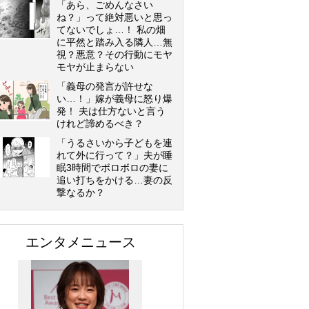
「あら、ごめんなさい
ね？」って絶対悪いと思っ
てないでしょ…！ 私の畑
に平然と踏み入る隣人…無
視？悪意？その行動にモヤ
モヤが止まらない
「義母の発言が許せな
い…！」嫁が義母に怒り爆
発！ 夫は仕方ないと言う
けれど諦めるべき？
「うるさいから子どもを連
れて外に行って？」夫が睡
眠3時間でボロボロの妻に
追い打ちをかける…妻の反
撃なるか？
エンタメニュース