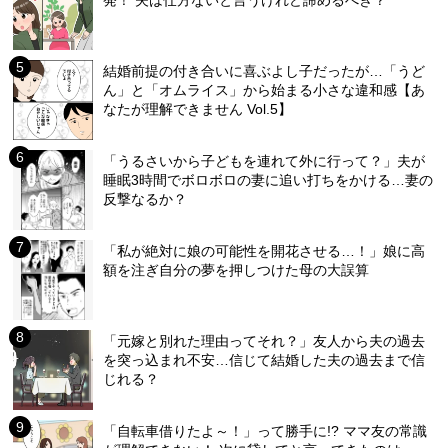
発！ 夫は仕方ないと言うけれど諦めるべき？
結婚前提の付き合いに喜ぶよし子だったが…「うど
ん」と「オムライス」から始まる小さな違和感【あ
なたが理解できません Vol.5】
「うるさいから子どもを連れて外に行って？」夫が
睡眠3時間でボロボロの妻に追い打ちをかける…妻の
反撃なるか？
「私が絶対に娘の可能性を開花させる…！」娘に高
額を注ぎ自分の夢を押しつけた母の大誤算
「元嫁と別れた理由ってそれ？」友人から夫の過去
を突っ込まれ不安…信じて結婚した夫の過去まで信
じれる？
「自転車借りたよ～！」って勝手に!? ママ友の常識