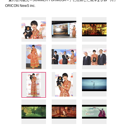
『夏の台湾観光～SUMMER FORMOSA～』に出席した長澤まさみ （C）
ORICON NewS inc.