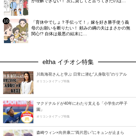
が理解できない！ 次に貸してと言ってきたのは…
「育休中でしょ？手伝って！」嫁を好き勝手使う義
母のお願いを断りたい！ 頼みの綱の夫はまさかの無
関心!? 自体は最悪の結末に…
eltha イチオシ特集
川島海荷さんと学ぶ 日常に潜む“人身取引”のリアル
オリコンタイアップ特集
マクドナルドが40年にわたり支える「小学生の甲子
園」
オリコンタイアップ特集
森崎ウィン×向井康二“両片思い”にキュンが止まら