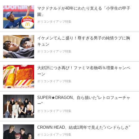
マクドナルドが40年にわたり支える「小学生の甲子
園」
オリコンタイアップ特集
イケメンてんこ盛り！尊すぎる男子の純情ラブに胸
キュン
オリコンタイアップ特集
大好評につき再び！ファミマ名物45％増量キャンペ
ーン
オリコンタイアップ特集
SUPER★DRAGON、自ら描いた”レトロフューチャ
ー”
オリコンタイアップ特集
CROWN HEAD、結成1周年で見えた”バンドらしさ”
オリコンタイアップ特集