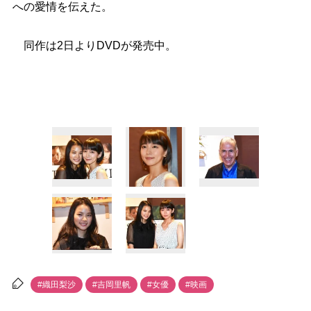
への愛情を伝えた。
同作は2日よりDVDが発売中。
#織田梨沙
#吉岡里帆
#女優
#映画