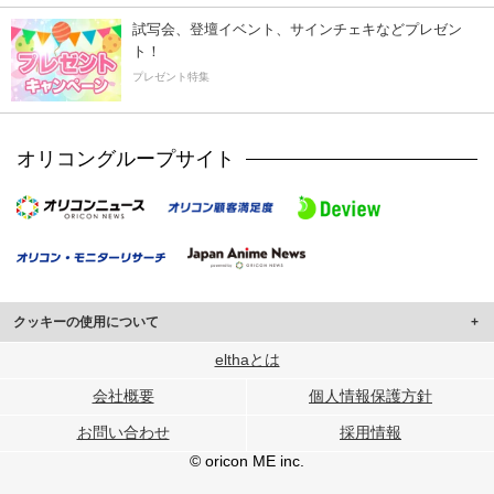
試写会、登壇イベント、サインチェキなどプレゼン
ト！
プレゼント特集
オリコングループサイト
クッキーの使用について
このサイトでは Cookie を使用して、ユーザーに合わせたコンテンツや広告の
elthaとは
表示、ソーシャル メディア機能の提供、広告の表示回数やクリック数の測定を
会社概要
個人情報保護方針
行っています。
また、ユーザーによるサイトの利用状況についても情報を収集し、ソーシャル
お問い合わせ
採用情報
メディアや広告配信、データ解析の各パートナーに提供しています。
各パートナーは、この情報とユーザーが各パートナーに提供した他の情報や、
© oricon ME inc.
ユーザーが各パートナーのサービスを使用したときに収集した他の情報を組み
合わせて使用することがあります。