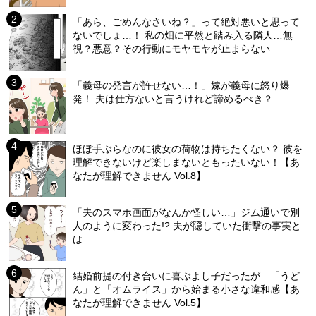
「あら、ごめんなさいね？」って絶対悪いと思って
ないでしょ…！ 私の畑に平然と踏み入る隣人…無
視？悪意？その行動にモヤモヤが止まらない
「義母の発言が許せない…！」嫁が義母に怒り爆
発！ 夫は仕方ないと言うけれど諦めるべき？
ほぼ手ぶらなのに彼女の荷物は持ちたくない？ 彼を
理解できないけど楽しまないともったいない！【あ
なたが理解できません Vol.8】
「夫のスマホ画面がなんか怪しい…」ジム通いで別
人のように変わった!? 夫が隠していた衝撃の事実と
は
結婚前提の付き合いに喜ぶよし子だったが…「うど
ん」と「オムライス」から始まる小さな違和感【あ
なたが理解できません Vol.5】