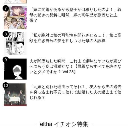
「嫁に問題があるから息子が目移りしたのよ！」義
母の驚きの見解に唖然…嫁の高学歴が原因だと主
張!?
「私が絶対に娘の可能性を開花させる…！」娘に高
額を注ぎ自分の夢を押しつけた母の大誤算
夫が闇堕ちした瞬間…これまで嫌味なヤツらが媚び
へつらう姿は滑稽だな！【母親ならすべてを許さな
いとダメですか？ Vol.28】
「元嫁と別れた理由ってそれ？」友人から夫の過去
を突っ込まれ不安…信じて結婚した夫の過去まで信
じれる？
eltha イチオシ特集