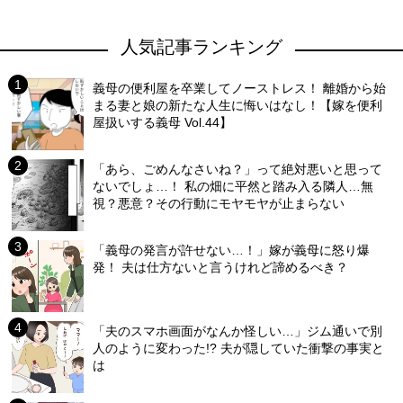
人気記事ランキング
義母の便利屋を卒業してノーストレス！ 離婚から始
まる妻と娘の新たな人生に悔いはなし！【嫁を便利
屋扱いする義母 Vol.44】
「あら、ごめんなさいね？」って絶対悪いと思って
ないでしょ…！ 私の畑に平然と踏み入る隣人…無
視？悪意？その行動にモヤモヤが止まらない
「義母の発言が許せない…！」嫁が義母に怒り爆
発！ 夫は仕方ないと言うけれど諦めるべき？
「夫のスマホ画面がなんか怪しい…」ジム通いで別
人のように変わった!? 夫が隠していた衝撃の事実と
は