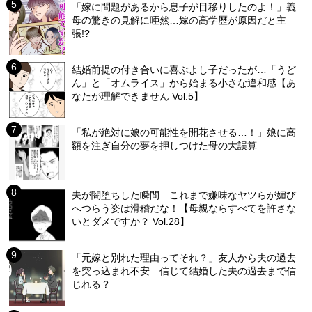
「嫁に問題があるから息子が目移りしたのよ！」義
母の驚きの見解に唖然…嫁の高学歴が原因だと主
張!?
結婚前提の付き合いに喜ぶよし子だったが…「うど
ん」と「オムライス」から始まる小さな違和感【あ
なたが理解できません Vol.5】
「私が絶対に娘の可能性を開花させる…！」娘に高
額を注ぎ自分の夢を押しつけた母の大誤算
夫が闇堕ちした瞬間…これまで嫌味なヤツらが媚び
へつらう姿は滑稽だな！【母親ならすべてを許さな
いとダメですか？ Vol.28】
「元嫁と別れた理由ってそれ？」友人から夫の過去
を突っ込まれ不安…信じて結婚した夫の過去まで信
じれる？