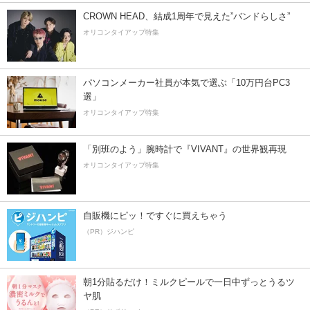
CROWN HEAD、結成1周年で見えた”バンドらしさ”
オリコンタイアップ特集
パソコンメーカー社員が本気で選ぶ「10万円台PC3
選」
オリコンタイアップ特集
「別班のよう」腕時計で『VIVANT』の世界観再現
オリコンタイアップ特集
自販機にピッ！ですぐに買えちゃう
（PR）ジハンピ
朝1分貼るだけ！ミルクピールで一日中ずっとうるツ
ヤ肌