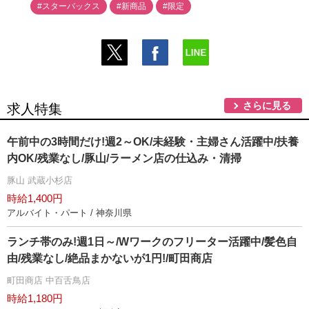
#スターバックス
#新商品
#限定
さらに見る
求人特集
午前中の3時間だけ!週2～OK/未経験・主婦さん活躍中/扶養
内OK/残業なし/豚山/ラーメン店の仕込み・清掃
豚山 武蔵小杉店
時給1,400円
アルバイト・パート / 神奈川県
ランチ帯のみ!週1日～/Wワークのフリーター活躍中/髪色自
由/残業なし/絶品まかないが1円!/町田商店
町田商店 中百舌鳥店
時給1,180円