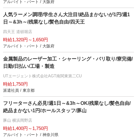
アルバイト・パート / 大阪府
人気ラーメン調理/学生さん大注目!絶品まかないが1円/週1
日～&3h～/残業なし/髪色自由/四天王
四天王 道頓堀店
時給1,320円～1,650円
アルバイト・パート / 大阪府
金属製品のレーザー加工・シャーリング・バリ取り/寮完備/
日勤/日払い/工場・製造
UTエージェント株式会社AGT南関東第二CU
時給1,750円
派遣社員 / 東京都
フリーターさん必見!週1日～&3h～OK/残業なし/髪色自由/
絶品まかない1円/ホールスタッフ/豚山
豚山 横浜岡野店
時給1,400円～1,750円
アルバイト・パート / 神奈川県