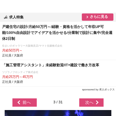
さらに見る
求人特集
戸建住宅の設計/月給50万円～/経験・資格を活かして年収UP可
能/100%自由設計でアイデアを活かせる/分業制で設計に集中/完全週
休2日制
住まいのギャラリー大阪鶴見店/ヤマト住建株式会社
月給50万円～
正社員 / 大阪府
「施工管理アシスタント」未経験歓迎/IT×建設で働き方改革
ツヅラノフロンティア株式会社
月給25万円～45万円
正社員 / 大阪府
sponsored by 求人ボックス
3 / 31
前へ
次へ