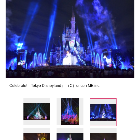
「Celebrate! Tokyo Disneyland」 （C）oricon ME inc.