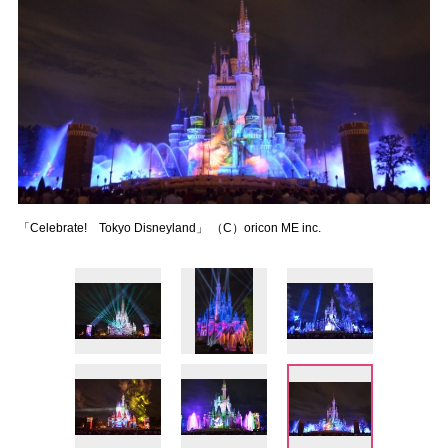
「Celebrate! Tokyo Disneyland」 （C）oricon ME inc.