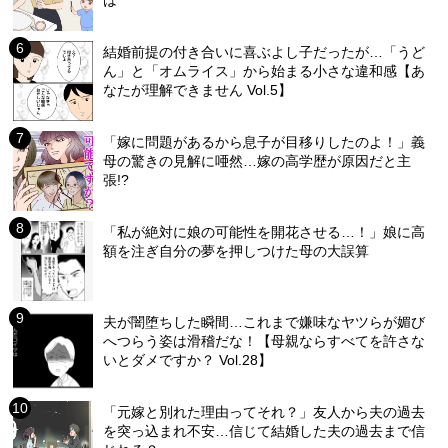
結婚前提の付き合いに喜ぶよし子だったが…「うど
ん」と「オムライス」から始まる小さな違和感【あ
なたが理解できません Vol.5】
「嫁に問題があるから息子が目移りしたのよ！」義
母の驚きの見解に唖然…嫁の高学歴が原因だと主
張!?
「私が絶対に娘の可能性を開花させる…！」娘に高
額を注ぎ自分の夢を押しつけた母の大誤算
夫が闇堕ちした瞬間…これまで嫌味なヤツらが媚び
へつらう姿は滑稽だな！【母親ならすべてを許さな
いとダメですか？ Vol.28】
「元嫁と別れた理由ってそれ？」友人から夫の過去
を突っ込まれ不安…信じて結婚した夫の過去まで信