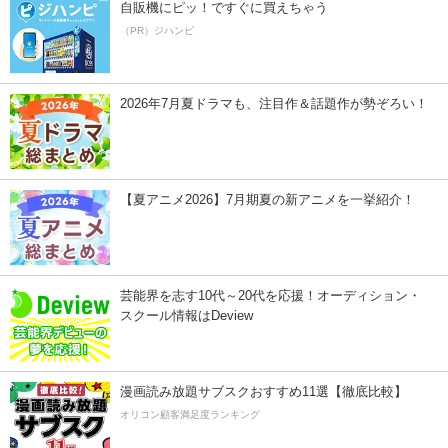
自販機にピッ！ですぐに買えちゃう
（PR）ジハンピ
2026年7月夏ドラマも、注目作＆話題作が勢ぞろい！
【夏アニメ2026】7月期夏の新アニメを一挙紹介！
芸能界を志す10代～20代を応援！オーディション・
スクール情報はDeview
漫画読み放題サブスクおすすめ11選【徹底比較】
オリコン顧客満足度ランキング