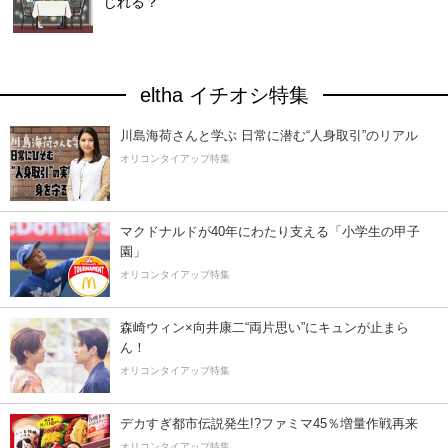
じれる？
eltha イチオシ特集
川島海荷さんと学ぶ 日常に潜む“人身取引”のリアル
オリコンタイアップ特集
マクドナルドが40年にわたり支える「小学生の甲子
園」
オリコンタイアップ特集
森崎ウィン×向井康二“両片思い”にキュンが止まら
ん！
オリコンタイアップ特集
デカすぎ都市伝説発生!?ファミマ45％増量作戦再来
オリコンタイアップ特集