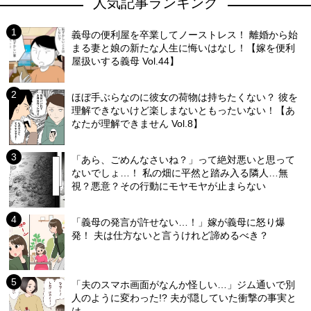
人気記事ランキング
義母の便利屋を卒業してノーストレス！ 離婚から始
まる妻と娘の新たな人生に悔いはなし！【嫁を便利
屋扱いする義母 Vol.44】
ほぼ手ぶらなのに彼女の荷物は持ちたくない？ 彼を
理解できないけど楽しまないともったいない！【あ
なたが理解できません Vol.8】
「あら、ごめんなさいね？」って絶対悪いと思って
ないでしょ…！ 私の畑に平然と踏み入る隣人…無
視？悪意？その行動にモヤモヤが止まらない
「義母の発言が許せない…！」嫁が義母に怒り爆
発！ 夫は仕方ないと言うけれど諦めるべき？
「夫のスマホ画面がなんか怪しい…」ジム通いで別
人のように変わった!? 夫が隠していた衝撃の事実と
は