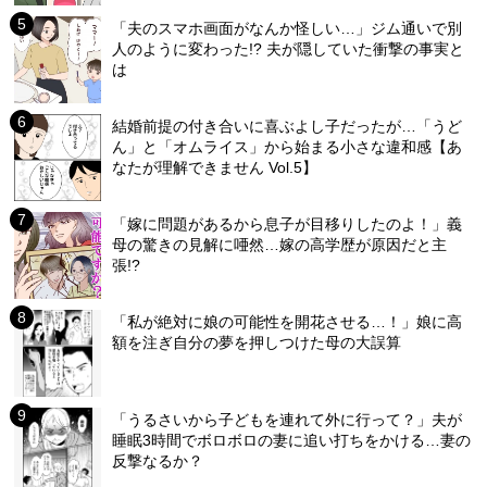
「夫のスマホ画面がなんか怪しい…」ジム通いで別
人のように変わった!? 夫が隠していた衝撃の事実と
は
結婚前提の付き合いに喜ぶよし子だったが…「うど
ん」と「オムライス」から始まる小さな違和感【あ
なたが理解できません Vol.5】
「嫁に問題があるから息子が目移りしたのよ！」義
母の驚きの見解に唖然…嫁の高学歴が原因だと主
張!?
「私が絶対に娘の可能性を開花させる…！」娘に高
額を注ぎ自分の夢を押しつけた母の大誤算
「うるさいから子どもを連れて外に行って？」夫が
睡眠3時間でボロボロの妻に追い打ちをかける…妻の
反撃なるか？