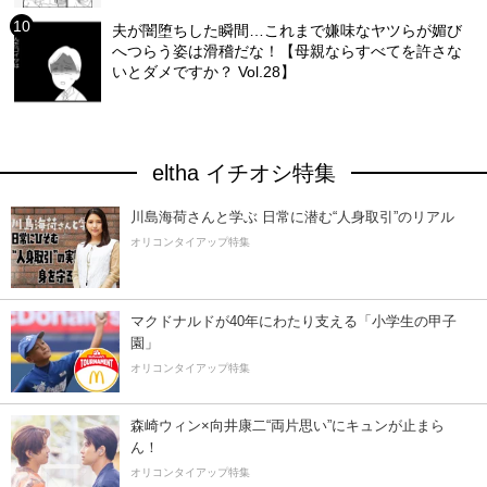
夫が闇堕ちした瞬間…これまで嫌味なヤツらが媚び
へつらう姿は滑稽だな！【母親ならすべてを許さな
いとダメですか？ Vol.28】
eltha イチオシ特集
川島海荷さんと学ぶ 日常に潜む“人身取引”のリアル
オリコンタイアップ特集
マクドナルドが40年にわたり支える「小学生の甲子
園」
オリコンタイアップ特集
森崎ウィン×向井康二“両片思い”にキュンが止まら
ん！
オリコンタイアップ特集