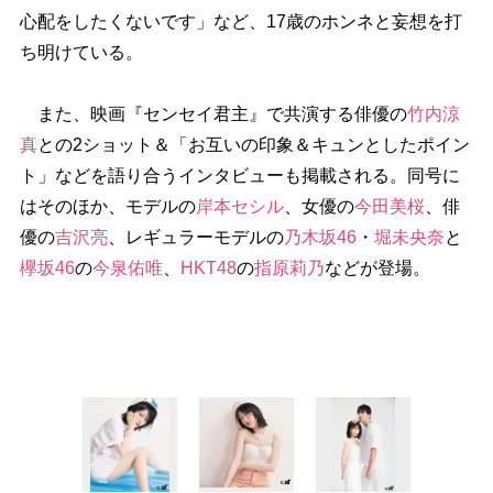
心配をしたくないです」など、17歳のホンネと妄想を打
ち明けている。
また、映画『センセイ君主』で共演する俳優の
竹内涼
真
との2ショット＆「お互いの印象＆キュンとしたポイン
ト」などを語り合うインタビューも掲載される。同号に
はそのほか、モデルの
岸本セシル
、女優の
今田美桜
、俳
優の
吉沢亮
、レギュラーモデルの
乃木坂46
・
堀未央奈
と
欅坂46
の
今泉佑唯
、
HKT48
の
指原莉乃
などが登場。