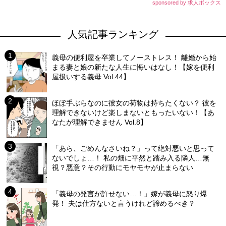
sponsored by 求人ボックス
人気記事ランキング
義母の便利屋を卒業してノーストレス！ 離婚から始
まる妻と娘の新たな人生に悔いはなし！【嫁を便利
屋扱いする義母 Vol.44】
ほぼ手ぶらなのに彼女の荷物は持ちたくない？ 彼を
理解できないけど楽しまないともったいない！【あ
なたが理解できません Vol.8】
「あら、ごめんなさいね？」って絶対悪いと思って
ないでしょ…！ 私の畑に平然と踏み入る隣人…無
視？悪意？その行動にモヤモヤが止まらない
「義母の発言が許せない…！」嫁が義母に怒り爆
発！ 夫は仕方ないと言うけれど諦めるべき？