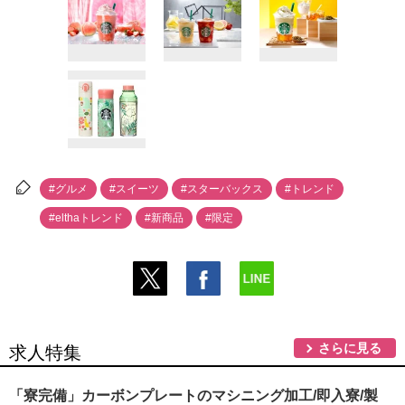
#グルメ
#スイーツ
#スターバックス
#トレンド
#elthaトレンド
#新商品
#限定
さらに見る
求人特集
「寮完備」カーボンプレートのマシニング加工/即入寮/製