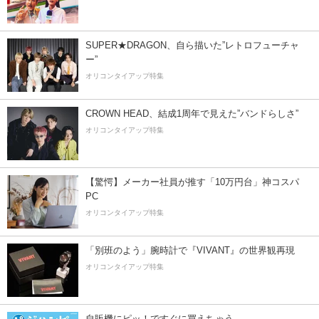
SUPER★DRAGON、自ら描いた”レトロフューチャ
ー”
オリコンタイアップ特集
CROWN HEAD、結成1周年で見えた”バンドらしさ”
オリコンタイアップ特集
【驚愕】メーカー社員が推す「10万円台」神コスパ
PC
オリコンタイアップ特集
「別班のよう」腕時計で『VIVANT』の世界観再現
オリコンタイアップ特集
自販機にピッ！ですぐに買えちゃう