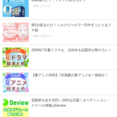
（PR）ジハンピ
朝1分貼るだけ！ミルクピールで一日中ずっとうるツ
ヤ肌
（PR）サボリーノ
2026年7月夏ドラマも、注目作＆話題作が勢ぞろい！
【夏アニメ2026】7月期夏の新アニメを一挙紹介！
芸能界を志す10代～20代を応援！オーディション・
スクール情報はDeview