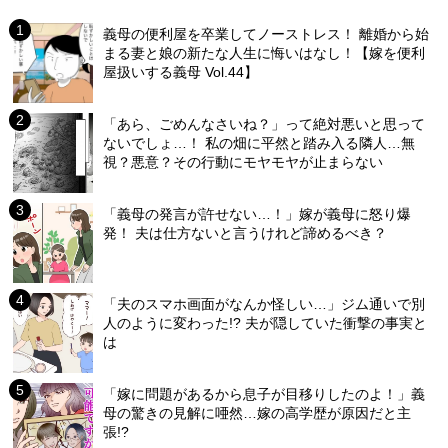
義母の便利屋を卒業してノーストレス！ 離婚から始
まる妻と娘の新たな人生に悔いはなし！【嫁を便利
屋扱いする義母 Vol.44】
「あら、ごめんなさいね？」って絶対悪いと思って
ないでしょ…！ 私の畑に平然と踏み入る隣人…無
視？悪意？その行動にモヤモヤが止まらない
「義母の発言が許せない…！」嫁が義母に怒り爆
発！ 夫は仕方ないと言うけれど諦めるべき？
「夫のスマホ画面がなんか怪しい…」ジム通いで別
人のように変わった!? 夫が隠していた衝撃の事実と
は
「嫁に問題があるから息子が目移りしたのよ！」義
母の驚きの見解に唖然…嫁の高学歴が原因だと主
張!?