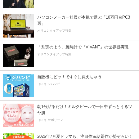
パソコンメーカー社員が本気で選ぶ「10万円台PC3
選」
オリコンタイアップ特集
「別班のよう」腕時計で『VIVANT』の世界観再現
オリコンタイアップ特集
自販機にピッ！ですぐに買えちゃう
（PR）ジハンピ
朝1分貼るだけ！ミルクピールで一日中ずっとうるツ
ヤ肌
（PR）サボリーノ
2026年7月夏ドラマも、注目作＆話題作が勢ぞろい！