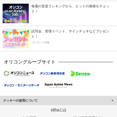
毎週の音楽ランキングから、ヒットの推移をチェッ
ク！
試写会、登壇イベント、サインチェキなどプレゼン
ト！
プレゼント特集
オリコングループサイト
クッキーの使用について
このサイトでは Cookie を使用して、ユーザーに合わせたコンテンツや広告の
elthaとは
表示、ソーシャル メディア機能の提供、広告の表示回数やクリック数の測定を