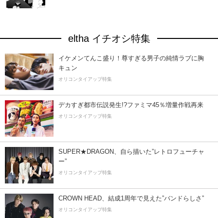
eltha イチオシ特集
イケメンてんこ盛り！尊すぎる男子の純情ラブに胸
キュン
オリコンタイアップ特集
デカすぎ都市伝説発生!?ファミマ45％増量作戦再来
オリコンタイアップ特集
SUPER★DRAGON、自ら描いた”レトロフューチャ
ー”
オリコンタイアップ特集
CROWN HEAD、結成1周年で見えた”バンドらしさ”
オリコンタイアップ特集