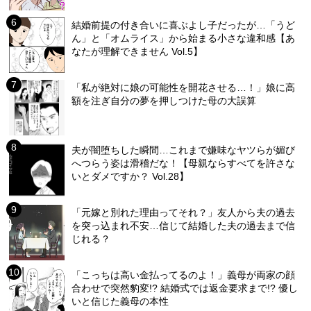
結婚前提の付き合いに喜ぶよし子だったが…「うど
ん」と「オムライス」から始まる小さな違和感【あ
なたが理解できません Vol.5】
「私が絶対に娘の可能性を開花させる…！」娘に高
額を注ぎ自分の夢を押しつけた母の大誤算
夫が闇堕ちした瞬間…これまで嫌味なヤツらが媚び
へつらう姿は滑稽だな！【母親ならすべてを許さな
いとダメですか？ Vol.28】
「元嫁と別れた理由ってそれ？」友人から夫の過去
を突っ込まれ不安…信じて結婚した夫の過去まで信
じれる？
「こっちは高い金払ってるのよ！」義母が両家の顔
合わせで突然豹変!? 結婚式では返金要求まで!? 優し
いと信じた義母の本性