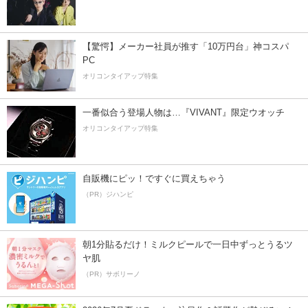
【驚愕】メーカー社員が推す「10万円台」神コスパ
PC
オリコンタイアップ特集
一番似合う登場人物は…『VIVANT』限定ウオッチ
オリコンタイアップ特集
自販機にピッ！ですぐに買えちゃう
（PR）ジハンピ
朝1分貼るだけ！ミルクピールで一日中ずっとうるツ
ヤ肌
（PR）サボリーノ