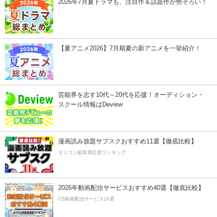
2026年7月夏ドラマも、注目作＆話題作が勢ぞろい！
【夏アニメ2026】7月期夏の新アニメを一挙紹介！
芸能界を志す10代～20代を応援！オーディション・
スクール情報はDeview
漫画読み放題サブスクおすすめ11選【徹底比較】
オリコン顧客満足度ランキング
2026年動画配信サービスおすすめ40選【徹底比較】
CS動画配信サービス20選