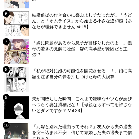
結婚前提の付き合いに喜ぶよし子だったが…「うど
ん」と「オムライス」から始まる小さな違和感【あ
なたが理解できません Vol.5】
「嫁に問題があるから息子が目移りしたのよ！」義
母の驚きの見解に唖然…嫁の高学歴が原因だと主
張!?
「私が絶対に娘の可能性を開花させる…！」娘に高
額を注ぎ自分の夢を押しつけた母の大誤算
夫が闇堕ちした瞬間…これまで嫌味なヤツらが媚び
へつらう姿は滑稽だな！【母親ならすべてを許さな
いとダメですか？ Vol.28】
「元嫁と別れた理由ってそれ？」友人から夫の過去
を突っ込まれ不安…信じて結婚した夫の過去まで信
じれる？