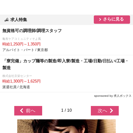
さらに見る
求人特集
無資格可の調理師/調理スタッフ
亀有ケアコミュニティそよ風
時給1,250円～1,350円
アルバイト・パート / 東京都
「寮完備」カップ麺等の製造/即入寮/製造・工場/日勤/日払い/工場・
製造
株式会社京栄センター
時給1,300円～1,625円
派遣社員 / 北海道
sponsored by 求人ボックス
1 / 10
前へ
次へ