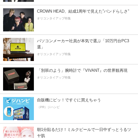
CROWN HEAD、結成1周年で見えた”バンドらしさ”
オリコンタイアップ特集
パソコンメーカー社員が本気で選ぶ「10万円台PC3
選」
オリコンタイアップ特集
「別班のよう」腕時計で『VIVANT』の世界観再現
オリコンタイアップ特集
自販機にピッ！ですぐに買えちゃう
（PR）ジハンピ
朝1分貼るだけ！ミルクピールで一日中ずっとうるツ
ヤ肌