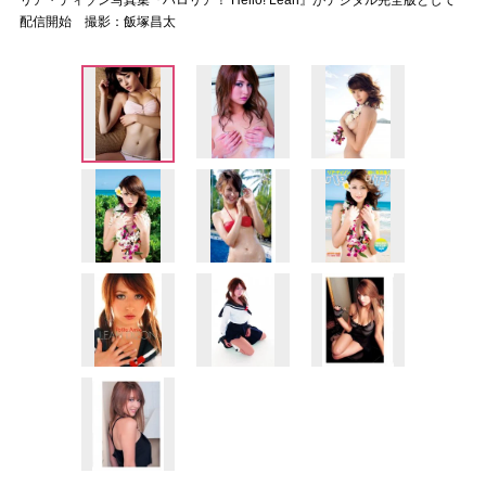
リア・ディゾン写真集『ハロリア！ Hello! Leah』がデジタル完全版として
配信開始 撮影：飯塚昌太