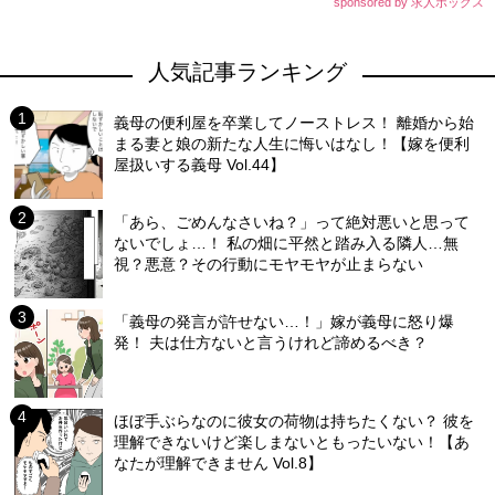
sponsored by 求人ボックス
人気記事ランキング
義母の便利屋を卒業してノーストレス！ 離婚から始
まる妻と娘の新たな人生に悔いはなし！【嫁を便利
屋扱いする義母 Vol.44】
「あら、ごめんなさいね？」って絶対悪いと思って
ないでしょ…！ 私の畑に平然と踏み入る隣人…無
視？悪意？その行動にモヤモヤが止まらない
「義母の発言が許せない…！」嫁が義母に怒り爆
発！ 夫は仕方ないと言うけれど諦めるべき？
ほぼ手ぶらなのに彼女の荷物は持ちたくない？ 彼を
理解できないけど楽しまないともったいない！【あ
なたが理解できません Vol.8】