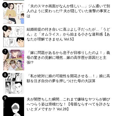
「夫のスマホ画面がなんか怪しい…」ジム通いで別
人のように変わった!? 夫が隠していた衝撃の事実と
は
結婚前提の付き合いに喜ぶよし子だったが…「うど
ん」と「オムライス」から始まる小さな違和感【あ
なたが理解できません Vol.5】
「嫁に問題があるから息子が目移りしたのよ！」義
母の驚きの見解に唖然…嫁の高学歴が原因だと主
張!?
「私が絶対に娘の可能性を開花させる…！」娘に高
額を注ぎ自分の夢を押しつけた母の大誤算
夫が闇堕ちした瞬間…これまで嫌味なヤツらが媚び
へつらう姿は滑稽だな！【母親ならすべてを許さな
いとダメですか？ Vol.28】