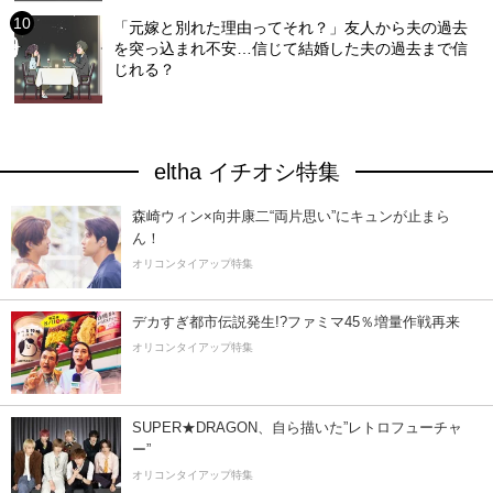
「元嫁と別れた理由ってそれ？」友人から夫の過去
を突っ込まれ不安…信じて結婚した夫の過去まで信
じれる？
eltha イチオシ特集
森崎ウィン×向井康二“両片思い”にキュンが止まら
ん！
オリコンタイアップ特集
デカすぎ都市伝説発生!?ファミマ45％増量作戦再来
オリコンタイアップ特集
SUPER★DRAGON、自ら描いた”レトロフューチャ
ー”
オリコンタイアップ特集