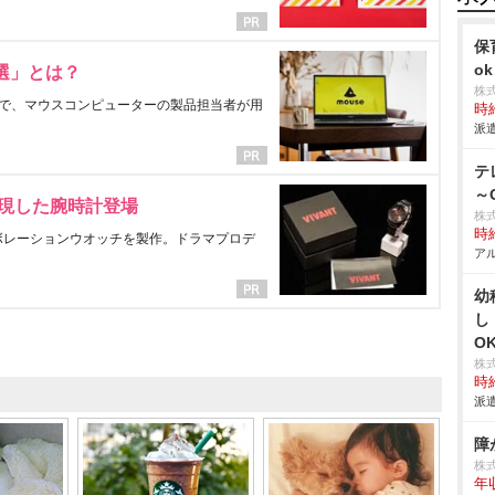
保
ok
選」とは？
株
で、マウスコンピューターの製品担当者が用
時給
派遣
テ
～
表現した腕時計登場
株
時給
ラボレーションウオッチを製作。ドラマプロデ
アル
幼
し
O
株
時給
派遣
障
株
年