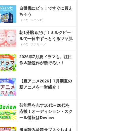
自販機にピッ！ですぐに買え
ちゃう
（PR）ジハンピ
朝1分貼るだけ！ミルクピー
ルで一日中ずっとうるツヤ肌
（PR）サボリーノ
2026年7月夏ドラマも、注目
作＆話題作が勢ぞろい！
【夏アニメ2026】7月期夏の
新アニメを一挙紹介！
芸能界を志す10代～20代を
応援！オーディション・スク
ール情報はDeview
漫画読み放題サブスクおすす