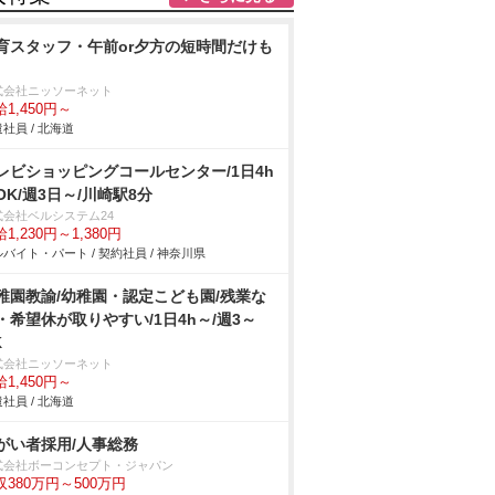
育スタッフ・午前or夕方の短時間だけも
式会社ニッソーネット
1,450円～
社員 / 北海道
レビショッピングコールセンター/1日4h
OK/週3日～/川崎駅8分
式会社ベルシステム24
1,230円～1,380円
バイト・パート / 契約社員 / 神奈川県
稚園教諭/幼稚園・認定こども園/残業な
・希望休が取りやすい/1日4h～/週3～
K
式会社ニッソーネット
1,450円～
社員 / 北海道
がい者採用/人事総務
式会社ボーコンセプト・ジャパン
収380万円～500万円