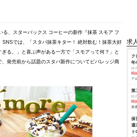
、スターバックス コーヒーの新作『抹茶 スモア フ
求
。SNSでは、「スタバ抹茶キター！ 絶対飲む！抹茶大好
すぎる。」と喜ぶ声がある一方で「スモアって何？」と
ク
で、発売前から話題のスタバ新作についてビバレッジ商
年
株
時給
アル
第
株式
時給
派遣
保
週
ト