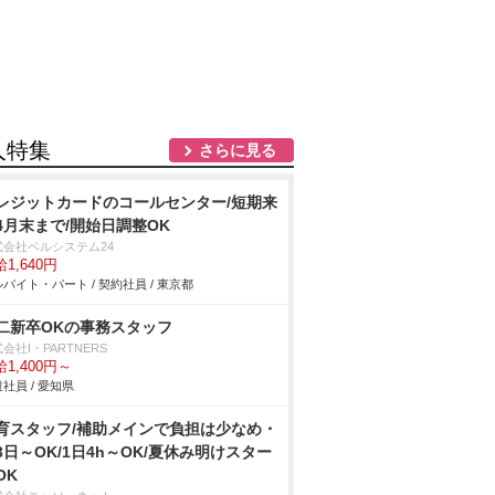
人特集
さらに見る
レジットカードのコールセンター/短期来
4月末まで/開始日調整OK
式会社ベルシステム24
1,640円
バイト・パート / 契約社員 / 東京都
二新卒OKの事務スタッフ
会社I・PARTNERS
1,400円～
社員 / 愛知県
育スタッフ/補助メインで負担は少なめ・
3日～OK/1日4h～OK/夏休み明けスター
OK