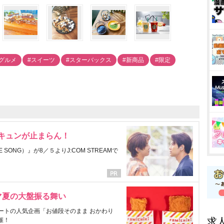
#グルメ
#スイーツ
#スターバックス
#新商品
#限定
にキュンが止まらん！
ONG）』が8／５よりJ:COM STREAMで
マ夏の大盤振る舞い
ートの人気企画「お値段そのまま おかわり
求
催！