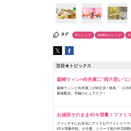
タグ
#トレンド
#elthaトレンド
注目★トピックス
森崎ウィン×向井康二“両片思い”
森崎ウィンと向井康二がW主演！映画『（LOVE S
最速配信。究極のピュアラブ！
お値段そのまま45％増量！ファミ
ファミチキにお弁当にアイスも!?ファミリーマ
45％増量作戦」が今夏、シリーズ初の年2回開