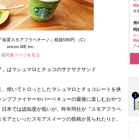
株
時給
派遣
寿
時
株
『抹茶スモアフラペチーノ』税抜590円 （C）
時給
oricon ME inc.
アル
写真ページを見る
ア」はマシュマロとチョコのサクサクサンド
、焼いてトロっとしたマシュマロとチョコレートを挟
ャンプファイヤーやバーベキューの最後に楽しむおやつ
。日本では認知度が低いが、昨年同社が『スモアフラペ
スモアといったスモアスイーツの投稿が見られたりと、