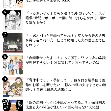
なたが理解できません Vol.5】
「うるさいから子どもを連れて外に行って？」夫が
睡眠3時間でボロボロの妻に追い打ちをかける…妻の
反撃なるか？
「元嫁と別れた理由ってそれ？」友人から夫の過去
を突っ込まれ不安…信じて結婚した夫の過去まで信
じれる？
「自転車借りたよ～！」って勝手に!? ママ友の常識
が理解できない！ 次に貸してと言ってきたのは…
「育休中でしょ？手伝って！」嫁を好き勝手使う義
母のお願いを断りたい！ 頼みの綱の夫はまさかの無
関心!? 自体は最悪の結末に…
「娘の通園バッグに手紙が入ってる…？」保育園の
先生と夫の関係が怪しい!? 妻の知らない夫の顔