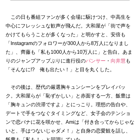
この日も番組ファンが多く会場に駆けつけ、中高生を
中心にフレッシュな歓声が飛んだ。大和屋が「街で声を
かけてもらうことが多くなった」と明かすと、安倍も
「Instagramのフォロワーが300人から8万人になりまし
た」、齊藤も「私も1000人から10万人に」と告白。あま
りのジャンプアップぶりに進行役の
パンサー
・
向井慧
も
「そんなに!? 俺も出たい！」と目を丸くした。
その後は、歴代の厳選胸キュンシーンをプレイバッ
ク。大和屋らが「恥ずかしい」と赤面する一方、飯豊は
「胸キュンの渋滞ですよ」とにっこり。理想の告白や、
デートで手をつなぐタイミングなど、女子会のテンショ
ンで恋バナに花を咲かせ、Amiは「付き合ってからじゃな
いと、手はつないじゃダメ！」と自身の恋愛観を話し、
飯豊も「私も！」と同調していた。