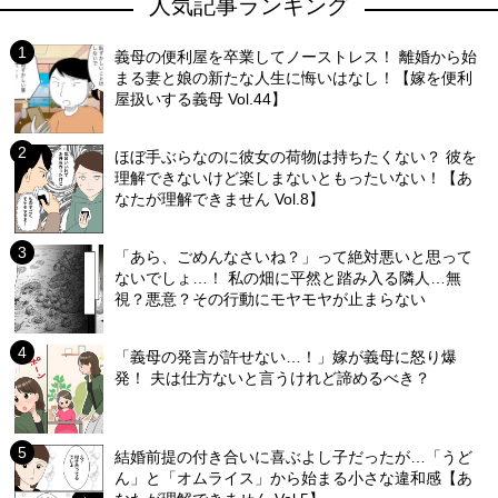
人気記事ランキング
義母の便利屋を卒業してノーストレス！ 離婚から始
まる妻と娘の新たな人生に悔いはなし！【嫁を便利
屋扱いする義母 Vol.44】
ほぼ手ぶらなのに彼女の荷物は持ちたくない？ 彼を
理解できないけど楽しまないともったいない！【あ
なたが理解できません Vol.8】
「あら、ごめんなさいね？」って絶対悪いと思って
ないでしょ…！ 私の畑に平然と踏み入る隣人…無
視？悪意？その行動にモヤモヤが止まらない
「義母の発言が許せない…！」嫁が義母に怒り爆
発！ 夫は仕方ないと言うけれど諦めるべき？
結婚前提の付き合いに喜ぶよし子だったが…「うど
ん」と「オムライス」から始まる小さな違和感【あ