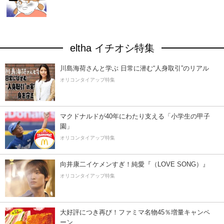
eltha イチオシ特集
川島海荷さんと学ぶ 日常に潜む“人身取引”のリアル
オリコンタイアップ特集
マクドナルドが40年にわたり支える「小学生の甲子
園」
オリコンタイアップ特集
向井康二イケメンすぎ！純愛『（LOVE SONG）』
オリコンタイアップ特集
大好評につき再び！ファミマ名物45％増量キャンペ
ーン