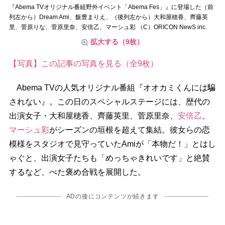
『Abema TVオリジナル番組野外イベント「Abema Fes」』に登場した（前
列左から）Dream Ami、飯豊まりえ、（後列左から）大和屋穂香、齊藤英
里、菅原りな、菅原里奈、安倍乙、マーシュ彩 （C）ORICON NewS inc.
拡大する（9枚）
【写真】この記事の写真を見る（全9枚）
Abema TVの人気オリジナル番組『オオカミくんには騙
されない』。この日のスペシャルステージには、歴代の
出演女子・大和屋穂香、齊藤英里、菅原里奈、
安倍乙
、
マーシュ彩
がシーズンの垣根を超えて集結。彼女らの恋
模様をスタジオで見守っていたAmiが「本物だ！」とはし
ゃぐと、出演女子たちも「めっちゃきれいです」と絶賛
するなど、べた褒め合戦を展開した。
ADの後にコンテンツが続きます