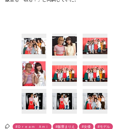
#Ｄｒｅａｍ Ａｍｉ
#飯豊まりえ
#女優
#モデル