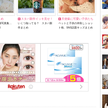
とめ
スタバ新作イッキ見せ！
天使級に可愛い子供たち
猫写真集…
いくつ知ってる？ スタバ新
ペットと子供の仲良しショッ
リ
作まとめ
ト他、SNS話題キッズまとめ