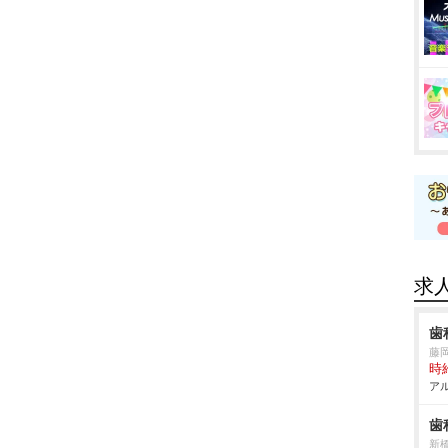
求
歯
藤
時給
アル
歯
新