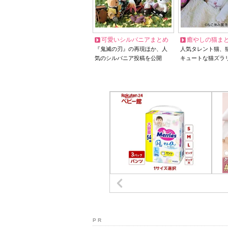
可愛いシルバニアまとめ
癒やしの猫ま
『鬼滅の刃』の再現ほか、人
人気タレント猫、
気のシルバニア投稿を公開
キュートな猫ズラ
P R