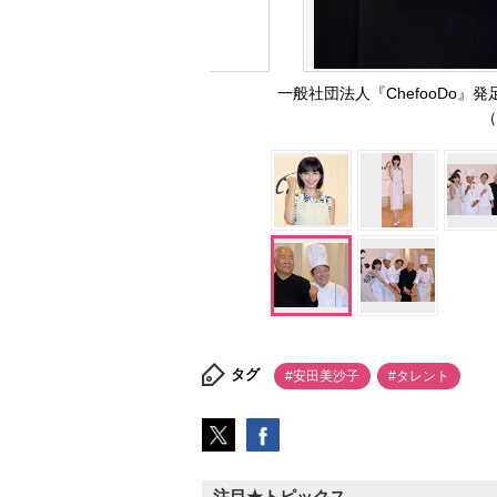
一般社団法人『ChefooDo
（
タグ
#安田美沙子
#タレント
注目★トピックス