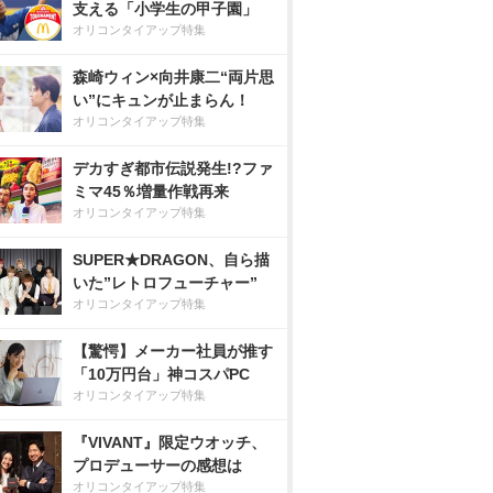
支える「小学生の甲子園」
オリコンタイアップ特集
森崎ウィン×向井康二“両片思
い”にキュンが止まらん！
オリコンタイアップ特集
デカすぎ都市伝説発生!?ファ
ミマ45％増量作戦再来
オリコンタイアップ特集
SUPER★DRAGON、自ら描
いた”レトロフューチャー”
オリコンタイアップ特集
【驚愕】メーカー社員が推す
「10万円台」神コスパPC
オリコンタイアップ特集
『VIVANT』限定ウオッチ、
プロデューサーの感想は
オリコンタイアップ特集