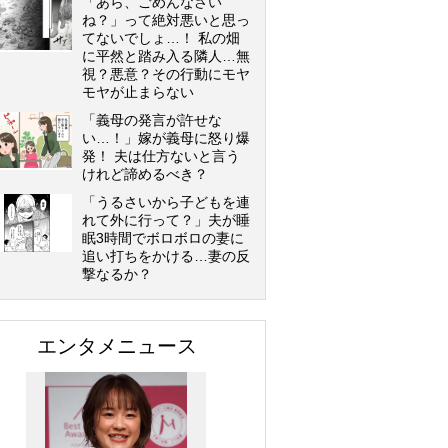
「あら、ごめんなさい
ね？」って絶対悪いと思っ
てないでしょ…！ 私の畑
に平然と踏み入る隣人…無
視？悪意？その行動にモヤ
モヤが止まらない
「義母の発言が許せな
い…！」嫁が義母に怒り爆
発！ 夫は仕方ないと言う
けれど諦めるべき？
「うるさいから子どもを連
れて外に行って？」夫が睡
眠3時間でボロボロの妻に
追い打ちをかける…妻の反
撃なるか？
エンタメニュース