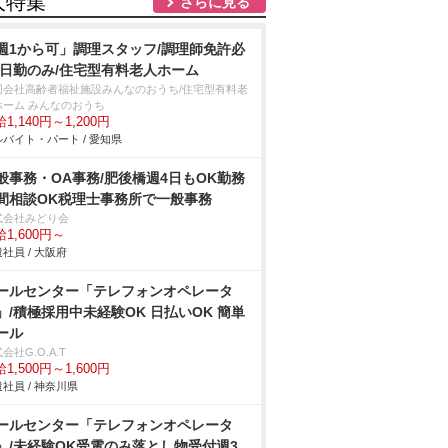
人特集
さらに見る
週1から可」調理スタッフ/調理師免許必
/日勤のみ/住宅型有料老人ホーム
同会社高齢者福祉施設みんなのおうち/住宅型有料老
ホーム みんなのおうち
1,140円～1,200円
バイト・パート / 愛知県
般事務・OA事務/肥後橋週4日もOK勤務
間相談OK税理士事務所で一般事務
式会社みどり会
1,600円～
社員 / 大阪府
ールセンター「テレフォンオペレータ
」/積極採用中未経験OK 日払いOK 簡単
ール
会社G.O.A.T
1,500円～1,600円
社員 / 神奈川県
ールセンター「テレフォンオペレータ
」/未経験OK受電のみ落とし物受付週3