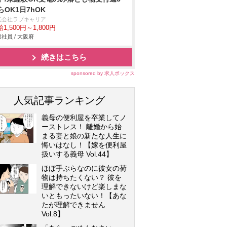
らOK1日7hOK
式会社ラブキャリア
1,500円～1,800円
社員 / 大阪府
続きはこちら
sponsored by 求人ボックス
人気記事ランキング
義母の便利屋を卒業してノ
ーストレス！ 離婚から始
まる妻と娘の新たな人生に
悔いはなし！【嫁を便利屋
扱いする義母 Vol.44】
ほぼ手ぶらなのに彼女の荷
物は持ちたくない？ 彼を
理解できないけど楽しまな
いともったいない！【あな
たが理解できません
Vol.8】