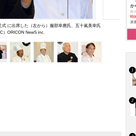
か
株
時給
派遣
』発足式 に出席した（左から）服部幸應氏、五十嵐美幸氏
C）ORICON NewS inc.