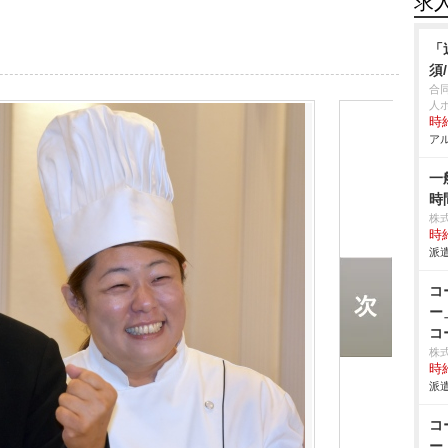
求
「
須
合
人
時給
アル
一
時
株
時給
派遣
コ
ー
コ
株式
時給
派遣
コ
ー