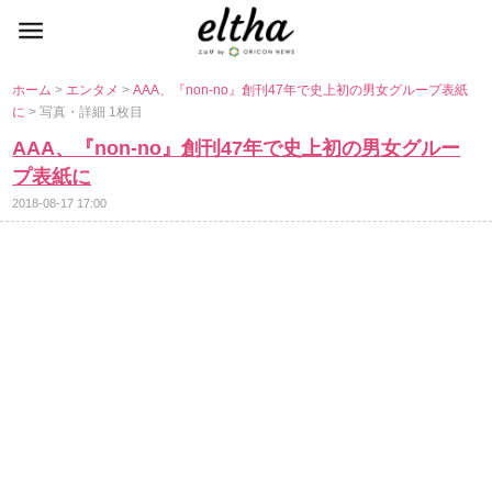
ホーム
>
エンタメ
>
AAA、『non-no』創刊47年で史上初の男女グループ表紙
に
> 写真・詳細 1枚目
AAA、『non-no』創刊47年で史上初の男女グルー
プ表紙に
2018-08-17 17:00