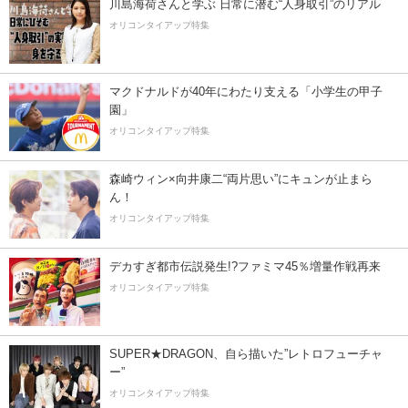
川島海荷さんと学ぶ 日常に潜む“人身取引”のリアル
オリコンタイアップ特集
マクドナルドが40年にわたり支える「小学生の甲子
園」
オリコンタイアップ特集
森崎ウィン×向井康二“両片思い”にキュンが止まら
ん！
オリコンタイアップ特集
デカすぎ都市伝説発生!?ファミマ45％増量作戦再来
オリコンタイアップ特集
SUPER★DRAGON、自ら描いた”レトロフューチャ
ー”
オリコンタイアップ特集