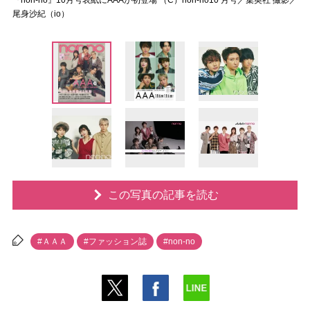
『non-no』10月号表紙にAAAが初登場 （C）non-no10 月号／集英社 撮影／
尾身沙紀（io）
この写真の記事を読む
#ＡＡＡ
#ファッション誌
#non-no