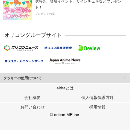
試写会、登壇イベント、サインチェキなどプレゼン
ト！
プレゼント特集
オリコングループサイト
クッキーの使用について
このサイトでは Cookie を使用して、ユーザーに合わせたコンテンツや広告の
elthaとは
表示、ソーシャル メディア機能の提供、広告の表示回数やクリック数の測定を
会社概要
個人情報保護方針
行っています。
また、ユーザーによるサイトの利用状況についても情報を収集し、ソーシャル
お問い合わせ
採用情報
メディアや広告配信、データ解析の各パートナーに提供しています。
各パートナーは、この情報とユーザーが各パートナーに提供した他の情報や、
© oricon ME inc.
ユーザーが各パートナーのサービスを使用したときに収集した他の情報を組み
合わせて使用することがあります。