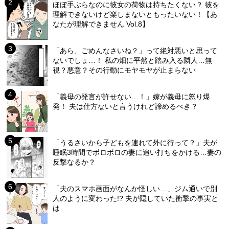
ほぼ手ぶらなのに彼女の荷物は持ちたくない？ 彼を
理解できないけど楽しまないともったいない！【あ
なたが理解できません Vol.8】
「あら、ごめんなさいね？」って絶対悪いと思って
ないでしょ…！ 私の畑に平然と踏み入る隣人…無
視？悪意？その行動にモヤモヤが止まらない
「義母の発言が許せない…！」嫁が義母に怒り爆
発！ 夫は仕方ないと言うけれど諦めるべき？
「うるさいから子どもを連れて外に行って？」夫が
睡眠3時間でボロボロの妻に追い打ちをかける…妻の
反撃なるか？
「夫のスマホ画面がなんか怪しい…」ジム通いで別
人のように変わった!? 夫が隠していた衝撃の事実と
は