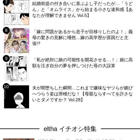
結婚前提の付き合いに喜ぶよし子だったが…「うど
ん」と「オムライス」から始まる小さな違和感【あ
なたが理解できません Vol.5】
「嫁に問題があるから息子が目移りしたのよ！」義
母の驚きの見解に唖然…嫁の高学歴が原因だと主
張!?
「私が絶対に娘の可能性を開花させる…！」娘に高
額を注ぎ自分の夢を押しつけた母の大誤算
夫が闇堕ちした瞬間…これまで嫌味なヤツらが媚び
へつらう姿は滑稽だな！【母親ならすべてを許さな
いとダメですか？ Vol.28】
eltha イチオシ特集