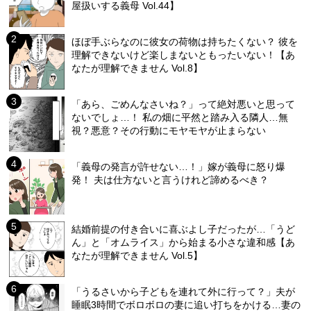
屋扱いする義母 Vol.44】
ほぼ手ぶらなのに彼女の荷物は持ちたくない？ 彼を
理解できないけど楽しまないともったいない！【あ
なたが理解できません Vol.8】
「あら、ごめんなさいね？」って絶対悪いと思って
ないでしょ…！ 私の畑に平然と踏み入る隣人…無
視？悪意？その行動にモヤモヤが止まらない
「義母の発言が許せない…！」嫁が義母に怒り爆
発！ 夫は仕方ないと言うけれど諦めるべき？
結婚前提の付き合いに喜ぶよし子だったが…「うど
ん」と「オムライス」から始まる小さな違和感【あ
なたが理解できません Vol.5】
「うるさいから子どもを連れて外に行って？」夫が
睡眠3時間でボロボロの妻に追い打ちをかける…妻の