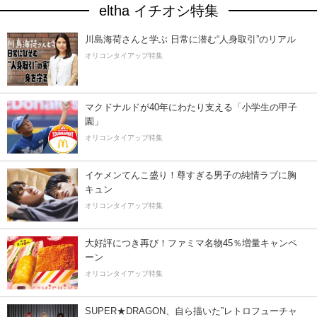
eltha イチオシ特集
川島海荷さんと学ぶ 日常に潜む“人身取引”のリアル
オリコンタイアップ特集
マクドナルドが40年にわたり支える「小学生の甲子
園」
オリコンタイアップ特集
イケメンてんこ盛り！尊すぎる男子の純情ラブに胸
キュン
オリコンタイアップ特集
大好評につき再び！ファミマ名物45％増量キャンペ
ーン
オリコンタイアップ特集
SUPER★DRAGON、自ら描いた”レトロフューチャ