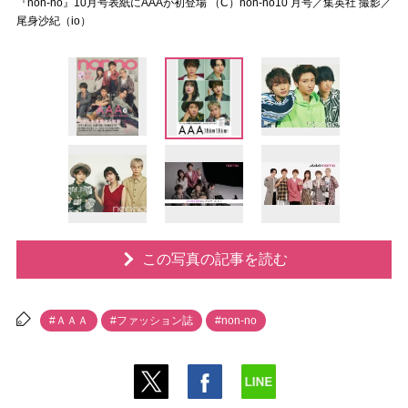
『non-no』10月号表紙にAAAが初登場 （C）non-no10 月号／集英社 撮影／
尾身沙紀（io）
この写真の記事を読む
#ＡＡＡ
#ファッション誌
#non-no