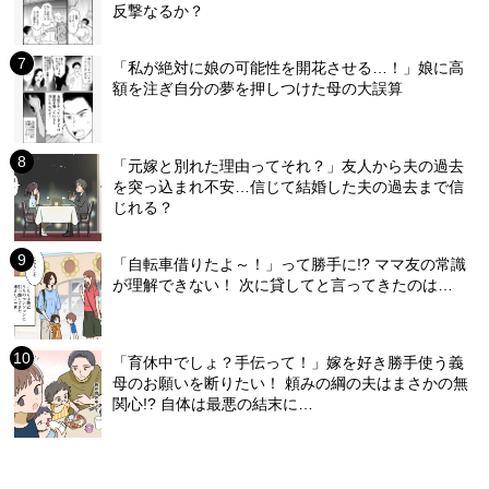
反撃なるか？
「私が絶対に娘の可能性を開花させる…！」娘に高
額を注ぎ自分の夢を押しつけた母の大誤算
「元嫁と別れた理由ってそれ？」友人から夫の過去
を突っ込まれ不安…信じて結婚した夫の過去まで信
じれる？
「自転車借りたよ～！」って勝手に!? ママ友の常識
が理解できない！ 次に貸してと言ってきたのは…
「育休中でしょ？手伝って！」嫁を好き勝手使う義
母のお願いを断りたい！ 頼みの綱の夫はまさかの無
関心!? 自体は最悪の結末に…