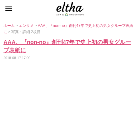
ホーム
>
エンタメ
>
AAA、『non-no』創刊47年で史上初の男女グループ表紙
に
> 写真・詳細 2枚目
AAA、『non-no』創刊47年で史上初の男女グルー
プ表紙に
2018-08-17 17:00