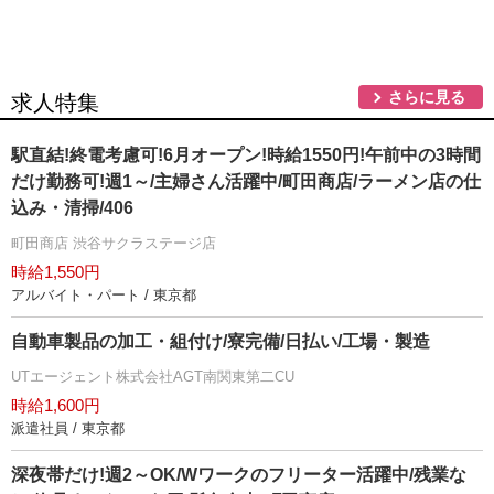
さらに見る
求人特集
駅直結!終電考慮可!6月オープン!時給1550円!午前中の3時間
だけ勤務可!週1～/主婦さん活躍中/町田商店/ラーメン店の仕
込み・清掃/406
町田商店 渋谷サクラステージ店
時給1,550円
アルバイト・パート / 東京都
自動車製品の加工・組付け/寮完備/日払い/工場・製造
UTエージェント株式会社AGT南関東第二CU
時給1,600円
派遣社員 / 東京都
深夜帯だけ!週2～OK/Wワークのフリーター活躍中/残業な