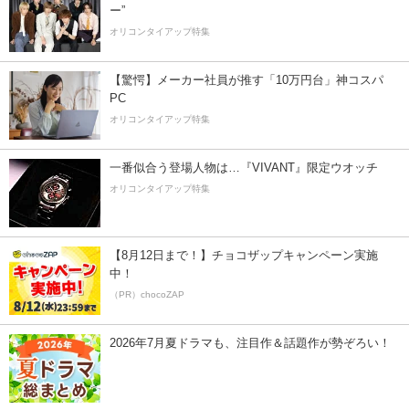
ー”
オリコンタイアップ特集
【驚愕】メーカー社員が推す「10万円台」神コスパ
PC
オリコンタイアップ特集
一番似合う登場人物は…『VIVANT』限定ウオッチ
オリコンタイアップ特集
【8月12日まで！】チョコザップキャンペーン実施
中！
（PR）chocoZAP
2026年7月夏ドラマも、注目作＆話題作が勢ぞろい！