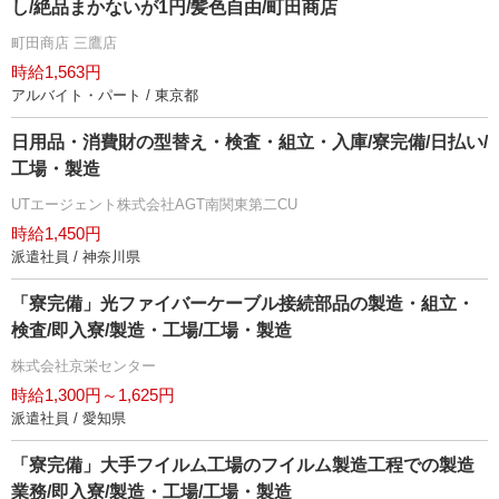
し/絶品まかないが1円/髪色自由/町田商店
町田商店 三鷹店
時給1,563円
アルバイト・パート / 東京都
日用品・消費財の型替え・検査・組立・入庫/寮完備/日払い/
工場・製造
UTエージェント株式会社AGT南関東第二CU
時給1,450円
派遣社員 / 神奈川県
「寮完備」光ファイバーケーブル接続部品の製造・組立・
検査/即入寮/製造・工場/工場・製造
株式会社京栄センター
時給1,300円～1,625円
派遣社員 / 愛知県
「寮完備」大手フイルム工場のフイルム製造工程での製造
業務/即入寮/製造・工場/工場・製造