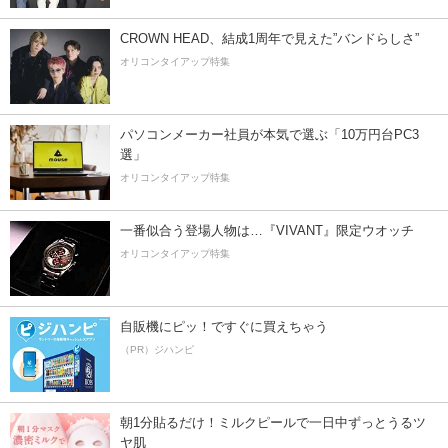
CROWN HEAD、結成1周年で見えた”バンドらしさ”
オリコンタイアップ特集
パソコンメーカー社員が本気で選ぶ「10万円台PC3
選」
オリコンタイアップ特集
一番似合う登場人物は…『VIVANT』限定ウオッチ
オリコンタイアップ特集
自販機にピッ！ですぐに買えちゃう
（PR）ジハンピ
朝1分貼るだけ！ミルクピールで一日中ずっとうるツ
ヤ肌