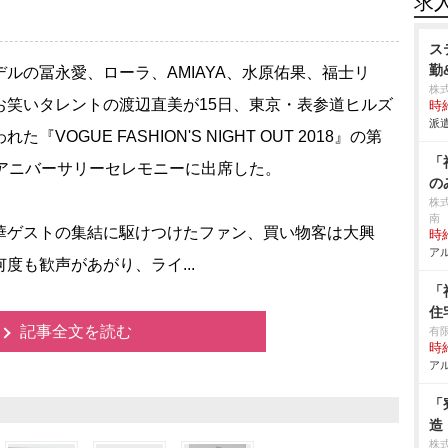
求
ス
勤
ルの冨永愛、ローラ、AMIAYA、水原佑果、福士リ
株
お笑いタレントの渡辺直美が15日、東京・表参道ヒルズ
時給
派遣
れた『VOGUE FASHION'S NIGHT OUT 2018』の第
「
回アニバーサリーセレモニーに出席した。
の
株
南
ゲストの集結に駆けつけたファン、買い物客は大興
時給
アル
何度も歓声があがり、ライ...
「
住
記事全文を読む
有
時給
アル
「
造
株