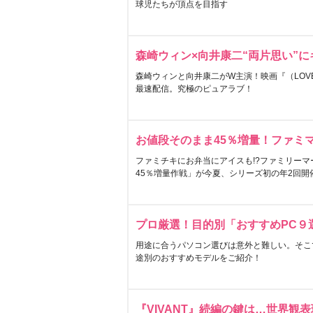
球児たちが頂点を目指す
森崎ウィン×向井康二“両片思い”
森崎ウィンと向井康二がW主演！映画『（LOVE S
最速配信。究極のピュアラブ！
お値段そのまま45％増量！ファミ
ファミチキにお弁当にアイスも!?ファミリーマ
45％増量作戦」が今夏、シリーズ初の年2回開
プロ厳選！目的別「おすすめPC９
用途に合うパソコン選びは意外と難しい。そこ
途別のおすすめモデルをご紹介！
『VIVANT』続編の鍵は…世界観