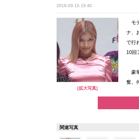
2018-09-15 19:40
モデ
ナ、
で行わ
10
豪華
奮。
[拡大写真]
関連写真