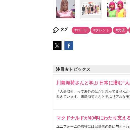
タグ
#ローラ
#タレント
#女優
注目★トピックス
川島海荷さんと学ぶ 日常に潜む“人
「人身取引」って海外の話だと思ってませんか
起きています。川島海荷さんと学ぶリアルな実
マクドナルドが40年にわたり支え
ユニフォームの右袖には出場者のみに与えられ