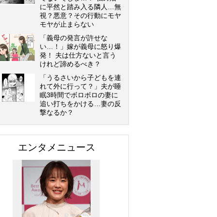
に平然と踏み入る隣人…無
視？悪意？その行動にモヤ
モヤが止まらない
「義母の発言が許せな
い…！」嫁が義母に怒り爆
発！ 夫は仕方ないと言う
けれど諦めるべき？
「うるさいから子どもを連
れて外に行って？」夫が睡
眠3時間でボロボロの妻に
追い打ちをかける…妻の反
撃なるか？
エンタメニュース