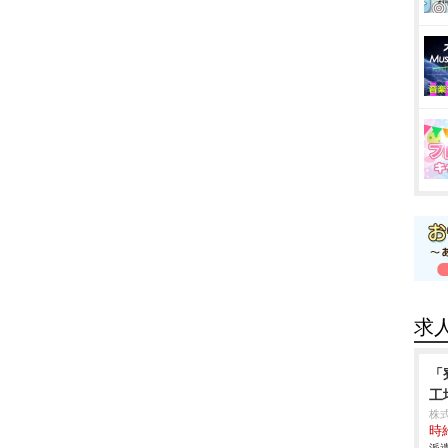
求
「
工
株
時給