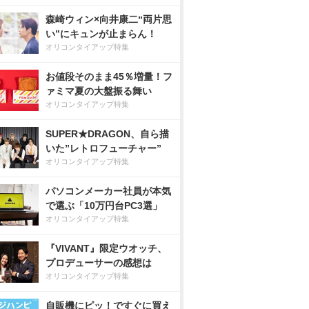
森崎ウィン×向井康二“両片思
い”にキュンが止まらん！
オリコンタイアップ特集
お値段そのまま45％増量！フ
ァミマ夏の大盤振る舞い
オリコンタイアップ特集
SUPER★DRAGON、自ら描
いた”レトロフューチャー”
オリコンタイアップ特集
パソコンメーカー社員が本気
で選ぶ「10万円台PC3選」
オリコンタイアップ特集
『VIVANT』限定ウオッチ、
プロデューサーの感想は
オリコンタイアップ特集
自販機にピッ！ですぐに買え