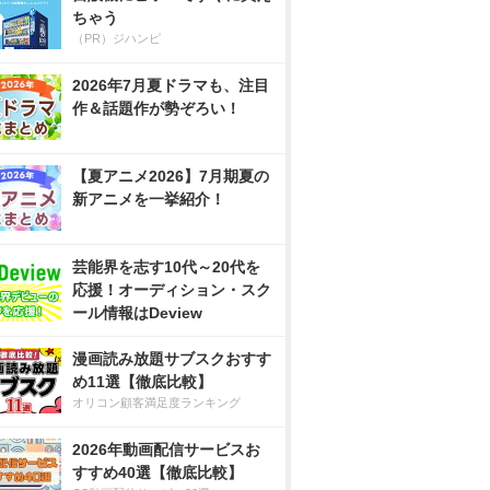
ちゃう
（PR）ジハンピ
2026年7月夏ドラマも、注目
作＆話題作が勢ぞろい！
【夏アニメ2026】7月期夏の
新アニメを一挙紹介！
芸能界を志す10代～20代を
応援！オーディション・スク
ール情報はDeview
漫画読み放題サブスクおすす
め11選【徹底比較】
オリコン顧客満足度ランキング
2026年動画配信サービスお
すすめ40選【徹底比較】