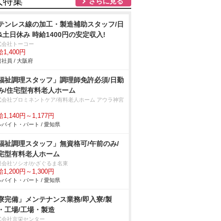
人特集
さらに見る
テンレス線の加工・製造補助スタッフ/日
&土日休み 時給1400円の安定収入!
式会社トーコー
1,400円
社員 / 大阪府
福祉調理スタッフ」調理師免許必須/日勤
み/住宅型有料老人ホーム
式会社プロミネントケア/有料老人ホーム アウラ神宮
1,140円～1,177円
バイト・パート / 愛知県
福祉調理スタッフ」無資格可/午前のみ/
宅型有料老人ホーム
限会社ソシオ/かざぐるま名東
1,200円～1,300円
バイト・パート / 愛知県
寮完備」メンテナンス業務/即入寮/製
・工場/工場・製造
式会社京栄センター