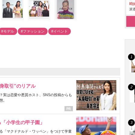
時給
派遣
#モデル
#ファッション
#イベント
身取引”のリアル
？実は恋愛や悪質ホスト、SNSの投稿からも
態。
る「小学生の甲子園」
る「マクドナルド・ワッペン」をつけて学童