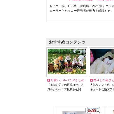
セイコーが、TBS系日曜劇場『VIVANT』コ
ューサーとセイコー担当者が魅力を解説する。
おすすめコンテンツ
可愛いシルバニアまとめ
癒やしの猫ま
『鬼滅の刃』の再現ほか、人
人気タレント猫、
気のシルバニア投稿を公開
キュートな猫ズラ