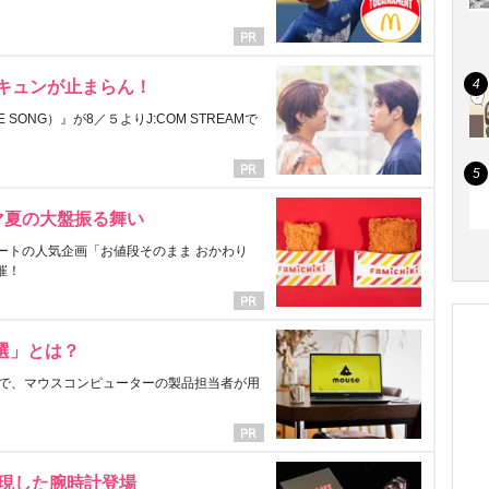
にキュンが止まらん！
ONG）』が8／５よりJ:COM STREAMで
マ夏の大盤振る舞い
ートの人気企画「お値段そのまま おかわり
催！
選」とは？
で、マウスコンピューターの製品担当者が用
表現した腕時計登場