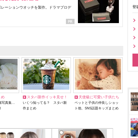
登
ラボレーションウオッチを製作。ドラマプロデ
とめ
スタバ新作イッキ見せ！
天使級に可愛い子供たち
猫写真集…
いくつ知ってる？ スタバ新
ペットと子供の仲良しショッ
リ
作まとめ
ト他、SNS話題キッズまとめ