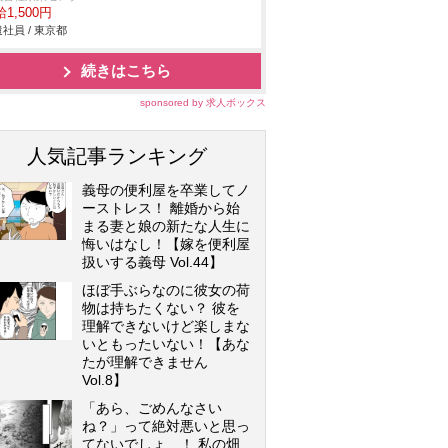
1,500円
社員 / 東京都
続きはこちら
sponsored by 求人ボックス
人気記事ランキング
義母の便利屋を卒業してノ
ーストレス！ 離婚から始
まる妻と娘の新たな人生に
悔いはなし！【嫁を便利屋
扱いする義母 Vol.44】
ほぼ手ぶらなのに彼女の荷
物は持ちたくない？ 彼を
理解できないけど楽しまな
いともったいない！【あな
たが理解できません
Vol.8】
「あら、ごめんなさい
ね？」って絶対悪いと思っ
てないでしょ…！ 私の畑