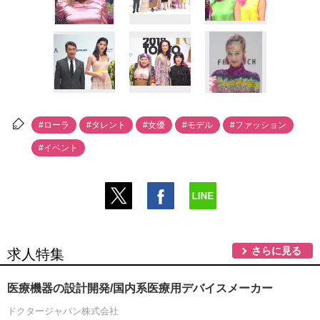
#ローラ
#タレント
#女優
#モデル
#ファッション
#イベント
さらに見る
求人特集
医療機器の設計開発/国内系医療用デバイスメーカー
ドクタージャパン株式会社