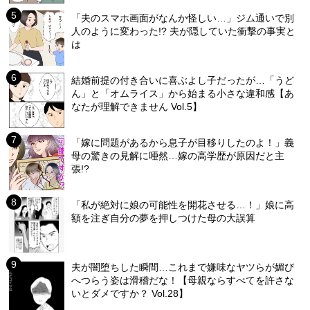
「夫のスマホ画面がなんか怪しい…」ジム通いで別
人のように変わった!? 夫が隠していた衝撃の事実と
は
結婚前提の付き合いに喜ぶよし子だったが…「うど
ん」と「オムライス」から始まる小さな違和感【あ
なたが理解できません Vol.5】
「嫁に問題があるから息子が目移りしたのよ！」義
母の驚きの見解に唖然…嫁の高学歴が原因だと主
張!?
「私が絶対に娘の可能性を開花させる…！」娘に高
額を注ぎ自分の夢を押しつけた母の大誤算
夫が闇堕ちした瞬間…これまで嫌味なヤツらが媚び
へつらう姿は滑稽だな！【母親ならすべてを許さな
いとダメですか？ Vol.28】