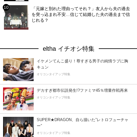
「元嫁と別れた理由ってそれ？」友人から夫の過去
を突っ込まれ不安…信じて結婚した夫の過去まで信
じれる？
eltha イチオシ特集
イケメンてんこ盛り！尊すぎる男子の純情ラブに胸
キュン
オリコンタイアップ特集
デカすぎ都市伝説発生!?ファミマ45％増量作戦再来
オリコンタイアップ特集
SUPER★DRAGON、自ら描いた”レトロフューチャ
ー”
オリコンタイアップ特集