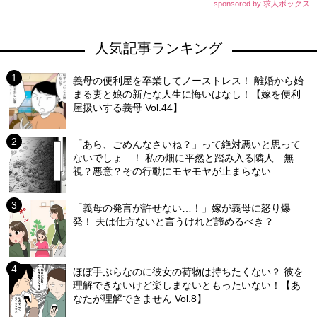
sponsored by 求人ボックス
人気記事ランキング
義母の便利屋を卒業してノーストレス！ 離婚から始
まる妻と娘の新たな人生に悔いはなし！【嫁を便利
屋扱いする義母 Vol.44】
「あら、ごめんなさいね？」って絶対悪いと思って
ないでしょ…！ 私の畑に平然と踏み入る隣人…無
視？悪意？その行動にモヤモヤが止まらない
「義母の発言が許せない…！」嫁が義母に怒り爆
発！ 夫は仕方ないと言うけれど諦めるべき？
ほぼ手ぶらなのに彼女の荷物は持ちたくない？ 彼を
理解できないけど楽しまないともったいない！【あ
なたが理解できません Vol.8】