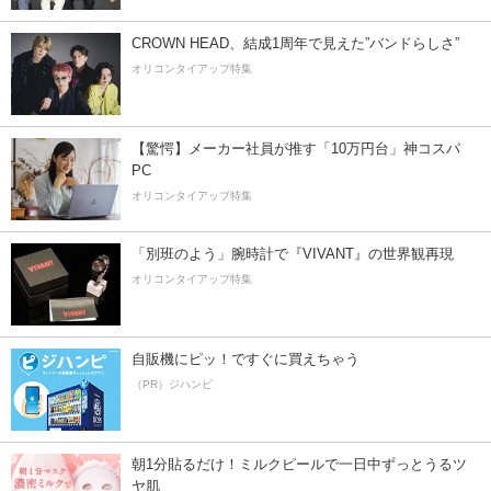
CROWN HEAD、結成1周年で見えた”バンドらしさ”
オリコンタイアップ特集
【驚愕】メーカー社員が推す「10万円台」神コスパ
PC
オリコンタイアップ特集
「別班のよう」腕時計で『VIVANT』の世界観再現
オリコンタイアップ特集
自販機にピッ！ですぐに買えちゃう
（PR）ジハンピ
朝1分貼るだけ！ミルクピールで一日中ずっとうるツ
ヤ肌