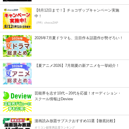
【8月12日まで！】チョコザップキャンペーン実施
中！
（PR）chocoZAP
2026年7月夏ドラマも、注目作＆話題作が勢ぞろい！
【夏アニメ2026】7月期夏の新アニメを一挙紹介！
芸能界を志す10代～20代を応援！オーディション・
スクール情報はDeview
漫画読み放題サブスクおすすめ11選【徹底比較】
オリコン顧客満足度ランキング