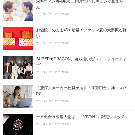
森崎ウィン×向井康二“両片思い”にキュンが止まら
ん！
オリコンタイアップ特集
お値段そのまま45％増量！ファミマ夏の大盤振る舞
い
オリコンタイアップ特集
SUPER★DRAGON、自ら描いた”レトロフューチャ
ー”
オリコンタイアップ特集
【驚愕】メーカー社員が推す「10万円台」神コスパ
PC
オリコンタイアップ特集
一番似合う登場人物は…『VIVANT』限定ウオッチ
オリコンタイアップ特集