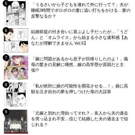
「うるさいから子どもを連れて外に行って？」夫が
睡眠3時間でボロボロの妻に追い打ちをかける…妻の
反撃なるか？
結婚前提の付き合いに喜ぶよし子だったが…「うど
ん」と「オムライス」から始まる小さな違和感【あ
なたが理解できません Vol.5】
「嫁に問題があるから息子が目移りしたのよ！」義
母の驚きの見解に唖然…嫁の高学歴が原因だと主
張!?
「私が絶対に娘の可能性を開花させる…！」娘に高
額を注ぎ自分の夢を押しつけた母の大誤算
「元嫁と別れた理由ってそれ？」友人から夫の過去
を突っ込まれ不安…信じて結婚した夫の過去まで信
じれる？