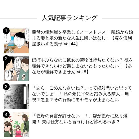
人気記事ランキング
義母の便利屋を卒業してノーストレス！ 離婚から始
まる妻と娘の新たな人生に悔いはなし！【嫁を便利
屋扱いする義母 Vol.44】
ほぼ手ぶらなのに彼女の荷物は持ちたくない？ 彼を
理解できないけど楽しまないともったいない！【あ
なたが理解できません Vol.8】
「あら、ごめんなさいね？」って絶対悪いと思って
ないでしょ…！ 私の畑に平然と踏み入る隣人…無
視？悪意？その行動にモヤモヤが止まらない
「義母の発言が許せない…！」嫁が義母に怒り爆
発！ 夫は仕方ないと言うけれど諦めるべき？