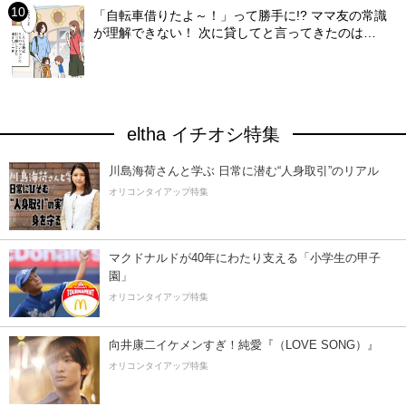
「自転車借りたよ～！」って勝手に!? ママ友の常識
が理解できない！ 次に貸してと言ってきたのは…
eltha イチオシ特集
川島海荷さんと学ぶ 日常に潜む“人身取引”のリアル
オリコンタイアップ特集
マクドナルドが40年にわたり支える「小学生の甲子
園」
オリコンタイアップ特集
向井康二イケメンすぎ！純愛『（LOVE SONG）』
オリコンタイアップ特集