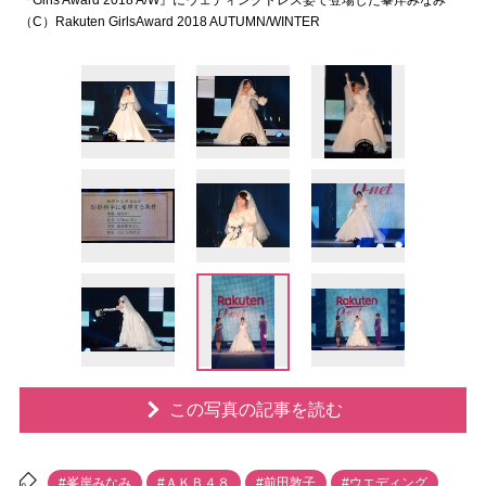
『Girls Award 2018 A/W』にウェディングドレス姿で登場した峯岸みなみ
（C）Rakuten GirlsAward 2018 AUTUMN/WINTER
この写真の記事を読む
#峯岸みなみ
#ＡＫＢ４８
#前田敦子
#ウエディング