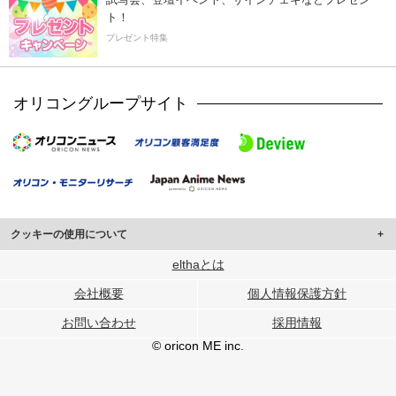
ト！
プレゼント特集
オリコングループサイト
クッキーの使用について
このサイトでは Cookie を使用して、ユーザーに合わせたコンテンツや広告の
elthaとは
表示、ソーシャル メディア機能の提供、広告の表示回数やクリック数の測定を
会社概要
個人情報保護方針
行っています。
また、ユーザーによるサイトの利用状況についても情報を収集し、ソーシャル
お問い合わせ
採用情報
メディアや広告配信、データ解析の各パートナーに提供しています。
各パートナーは、この情報とユーザーが各パートナーに提供した他の情報や、
© oricon ME inc.
ユーザーが各パートナーのサービスを使用したときに収集した他の情報を組み
合わせて使用することがあります。