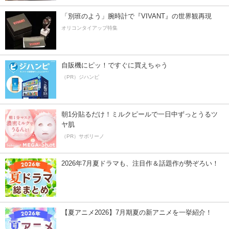
「別班のよう」腕時計で『VIVANT』の世界観再現
オリコンタイアップ特集
自販機にピッ！ですぐに買えちゃう
（PR）ジハンピ
朝1分貼るだけ！ミルクピールで一日中ずっとうるツ
ヤ肌
（PR）サボリーノ
2026年7月夏ドラマも、注目作＆話題作が勢ぞろい！
【夏アニメ2026】7月期夏の新アニメを一挙紹介！