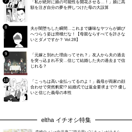
「私が絶対に娘の可能性を開花させる…！」娘に高
額を注ぎ自分の夢を押しつけた母の大誤算
夫が闇堕ちした瞬間…これまで嫌味なヤツらが媚び
へつらう姿は滑稽だな！【母親ならすべてを許さな
いとダメですか？ Vol.28】
「元嫁と別れた理由ってそれ？」友人から夫の過去
を突っ込まれ不安…信じて結婚した夫の過去まで信
じれる？
「こっちは高い金払ってるのよ！」義母が両家の顔
合わせで突然豹変!? 結婚式では返金要求まで!? 優し
いと信じた義母の本性
eltha イチオシ特集
森崎ウィン×向井康二“両片思い”にキュンが止まら