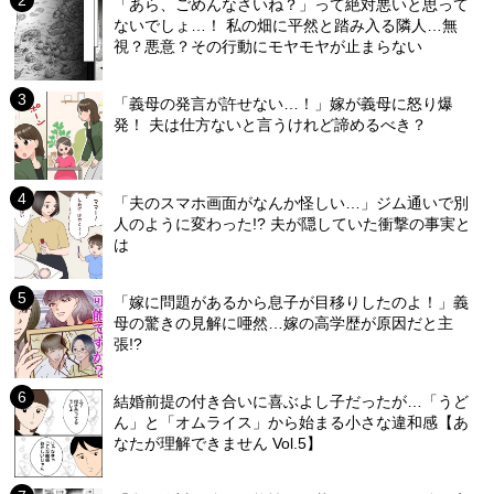
「あら、ごめんなさいね？」って絶対悪いと思って
ないでしょ…！ 私の畑に平然と踏み入る隣人…無
視？悪意？その行動にモヤモヤが止まらない
「義母の発言が許せない…！」嫁が義母に怒り爆
発！ 夫は仕方ないと言うけれど諦めるべき？
「夫のスマホ画面がなんか怪しい…」ジム通いで別
人のように変わった!? 夫が隠していた衝撃の事実と
は
「嫁に問題があるから息子が目移りしたのよ！」義
母の驚きの見解に唖然…嫁の高学歴が原因だと主
張!?
結婚前提の付き合いに喜ぶよし子だったが…「うど
ん」と「オムライス」から始まる小さな違和感【あ
なたが理解できません Vol.5】