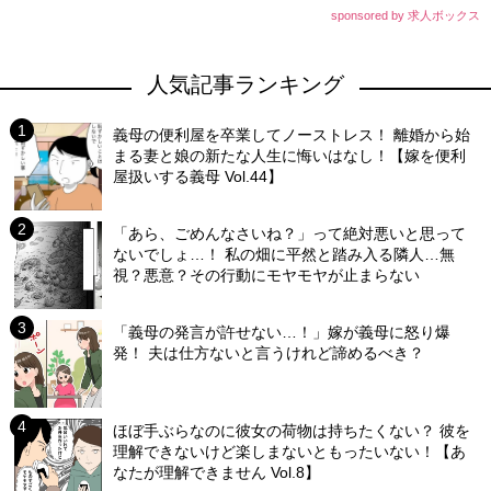
sponsored by 求人ボックス
人気記事ランキング
義母の便利屋を卒業してノーストレス！ 離婚から始
まる妻と娘の新たな人生に悔いはなし！【嫁を便利
屋扱いする義母 Vol.44】
「あら、ごめんなさいね？」って絶対悪いと思って
ないでしょ…！ 私の畑に平然と踏み入る隣人…無
視？悪意？その行動にモヤモヤが止まらない
「義母の発言が許せない…！」嫁が義母に怒り爆
発！ 夫は仕方ないと言うけれど諦めるべき？
ほぼ手ぶらなのに彼女の荷物は持ちたくない？ 彼を
理解できないけど楽しまないともったいない！【あ
なたが理解できません Vol.8】