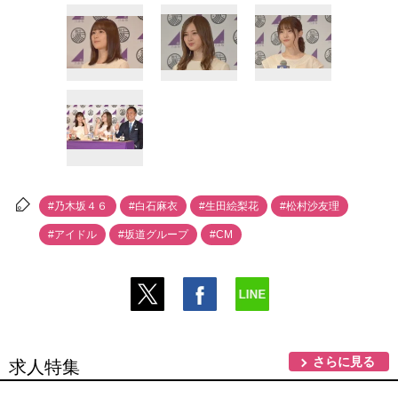
#乃木坂４６
#白石麻衣
#生田絵梨花
#松村沙友理
#アイドル
#坂道グループ
#CM
さらに見る
求人特集