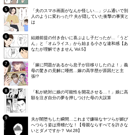
「夫のスマホ画面がなんか怪しい…」ジム通いで別
人のように変わった!? 夫が隠していた衝撃の事実と
は
結婚前提の付き合いに喜ぶよし子だったが…「うど
ん」と「オムライス」から始まる小さな違和感【あ
なたが理解できません Vol.5】
「嫁に問題があるから息子が目移りしたのよ！」義
母の驚きの見解に唖然…嫁の高学歴が原因だと主
張!?
「私が絶対に娘の可能性を開花させる…！」娘に高
額を注ぎ自分の夢を押しつけた母の大誤算
夫が闇堕ちした瞬間…これまで嫌味なヤツらが媚び
へつらう姿は滑稽だな！【母親ならすべてを許さな
いとダメですか？ Vol.28】