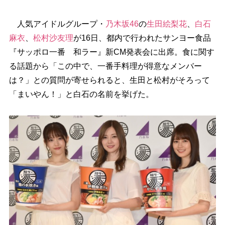
人気アイドルグループ・
乃木坂46
の
生田絵梨花
、
白石
麻衣
、
松村沙友理
が16日、都内で行われたサンヨー食品
『サッポロ一番 和ラー』新CM発表会に出席。食に関す
る話題から「この中で、一番手料理が得意なメンバー
は？」との質問が寄せられると、生田と松村がそろって
「まいやん！」と白石の名前を挙げた。